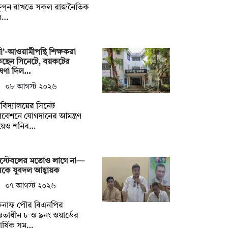
ষুণ্ন রাখতে সকল রাজনৈতিক
গ…
নী’-আওয়ামীপন্থি শিক্ষকরা
কছেন সিনেটে, বয়কটের
ষণা দিল…
০৮ আগস্ট ২০২৬
্ববিদ্যালয়ের সিনেট
বেশনে যোগদানের আমন্ত্রণ
য়েও শনিব…
স্টেবলের মতোও লাগে না—
কে যুবদল আহ্বায়ক
০৭ আগস্ট ২০২৬
কনাফ পৌর বিএনপির
াধীন ৮ ও ৯নং ওয়ার্ডের
িবার্ষিক সম…