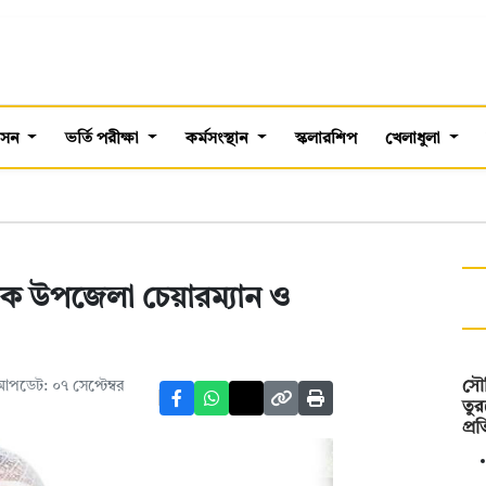
শাসন
ভর্তি পরীক্ষা
কর্মসংস্থান
স্কলারশিপ
খেলাধুলা
েক উপজেলা চেয়ারম্যান ও
আপডেট: ০৭ সেপ্টেম্বর
সৌদ
তুর
প্র