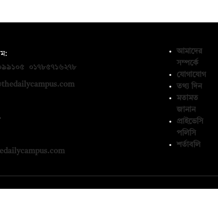
আমাদের
ম:
সম্পর্কে
০৯৯১০৫
,
০১৭৮৫৭১৬২৭৮
যোগাযোগ
thedailycampus.com
তথ্য দিন
মতামত
জানান
ন
প্রাইভেসি
পলিসি
১৩৬৫৯৩
শর্তাবলি
edailycampus.com
© কপিরাইট 2026, দ্য ডেইলি ক্যাম্পাস লিমিটেড