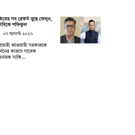
িবের সব রেকর্ড মুছে ফেলুন,
সিবিকে শফিকুল
০৭ আগস্ট ২০২৬
ৈরাচারী আওয়ামী সরকারকে
্থনের কারণে সাবেক
িনায়ক সাকি…