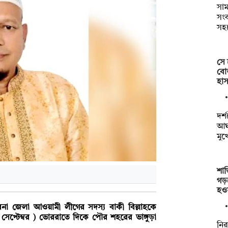
সাম
সংক
সহ
সে 
বোত
হাস
দর্
আঘা
মুখ
শান
গড়
হও
বনা জেলা আওয়ামী লীগের সদস্য বাকী বিল্লাহকে
 সেপ্টেম্বর ) ভোররাতে দিকে পৌর শহরের ভাঙ্গুড়া
নির