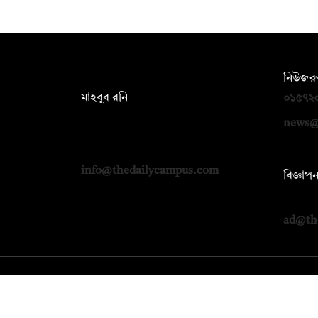
সম্পাদক:
নিউজরু
মাহবুব রনি
০১৫৭২
দ্য ডেইলি ক্যাম্পাস, দ্বিতীয় তলা, হাসান
news@
হোল্ডিংস, ৫২/১ নিউ ইস্কাটন রোড, ঢাকা
১০০০
info@thedailycampus.com
বিজ্ঞাপ
০১৭১২
ad@th