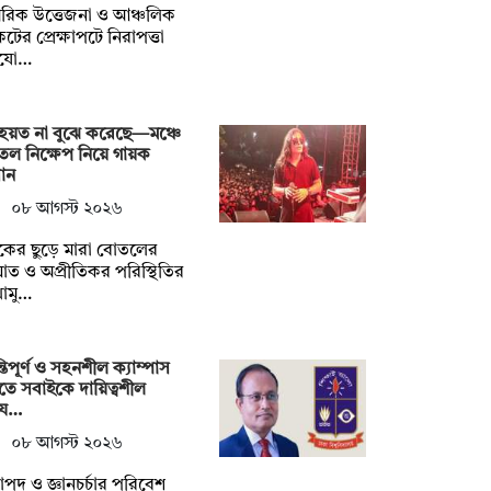
রিক উত্তেজনা ও আঞ্চলিক
টের প্রেক্ষাপটে নিরাপত্তা
যো…
হয়ত না ‍বুঝে করেছে—মঞ্চে
ল নিক্ষেপ নিয়ে গায়ক
ান
০৮ আগস্ট ২০২৬
শকের ছুড়ে মারা বোতলের
ত ও অপ্রীতিকর পরিস্থিতির
োমু…
্তিপূর্ণ ও সহনশীল ক্যাম্পাস
তে সবাইকে দায়িত্বশীল
য…
০৮ আগস্ট ২০২৬
াপদ ও জ্ঞানচর্চার পরিবেশ