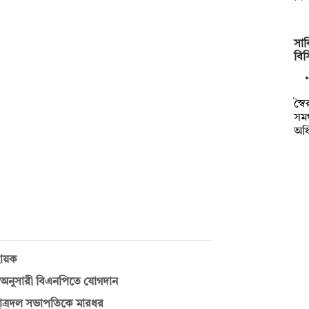
সাক
বি
স্ব
সমর
অধ
বায়ক
 অনুসারী বিএনপিতে যোগদান
ছাত্রদল সভাপতিকে মারধর