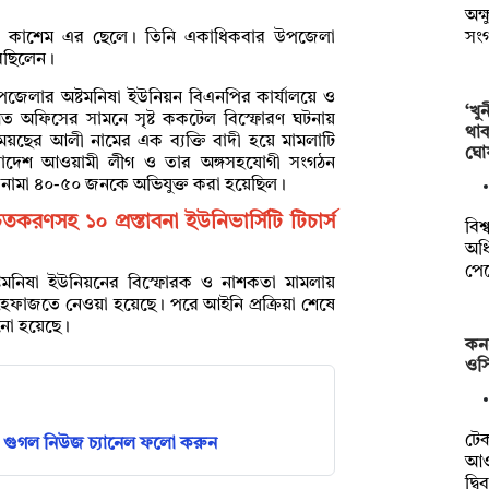
অক্
সং
 আবুল কাশেম এর ছেলে। তিনি একাধিকবার উপজেলা
রেছিলেন।
উপজেলার অষ্টমনিষা ইউনিয়ন বিএনপির কার্যালয়ে ও
‘খু
গত অফিসের সামনে সৃষ্ট ককটেল বিস্ফোরণ ঘটনায়
থা
ময়ছের আলী নামের এক ব্যক্তি বাদী হয়ে মামলাটি
ঘো
লাদেশ আওয়ামী লীগ ও তার অঙ্গসহযোগী সংগঠন
তনামা ৪০-৫০ জনকে অভিযুক্ত করা হয়েছিল।
করণসহ ১০ প্রস্তাবনা ইউনিভার্সিটি টিচার্স
বিশ
অধি
পে
ষ্টমনিষা ইউনিয়নের বিস্ফোরক ও নাশকতা মামলায়
েফাজতে নেওয়া হয়েছে। পরে আইনি প্রক্রিয়া শেষে
ানো হয়েছে।
কন
ওসি
টে
গুগল নিউজ চ্যানেল ফলো করুন
আওত
দ্ব