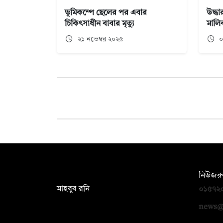
ভূমিকম্পে ছেলের পর এবার
উদ্ধ
চিকিৎসাধীন বাবার মৃত্যু
মালি
২১ নভেম্বর ২০২৫
০
সম্পাদক:
নিউজরু
মাহবুব রনি
০১৫৭২
দ্য ডেইলি ক্যাম্পাস, দ্বিতীয় তলা, হাসান
news@
হোল্ডিংস, ৫২/১ নিউ ইস্কাটন রোড, ঢাকা