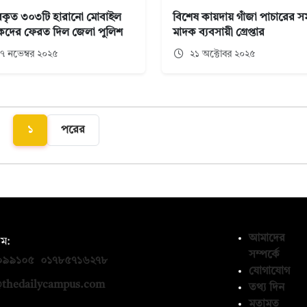
ারকৃত ৩০৩টি হারানো মোবাইল
বিশেষ কায়দায় গাঁজা পাচারের স
কদের ফেরত দিল জেলা পুলিশ
মাদক ব্যবসায়ী গ্রেপ্তার
৭ নভেম্বর ২০২৫
২১ অক্টোবর ২০২৫
১
পরের
আমাদের
ম:
সম্পর্কে
০৯৯১০৫
,
০১৭৮৫৭১৬২৭৮
যোগাযোগ
thedailycampus.com
তথ্য দিন
মতামত