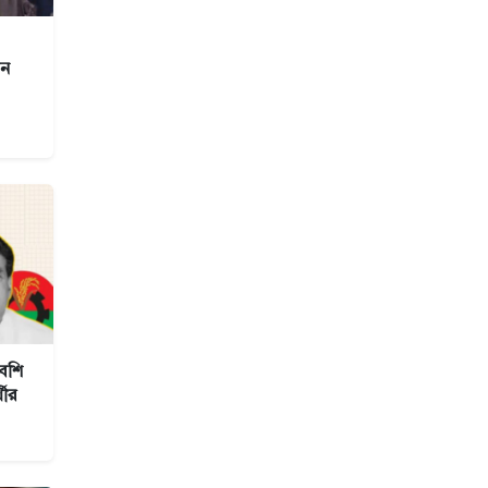
েন
বেশি
থীর