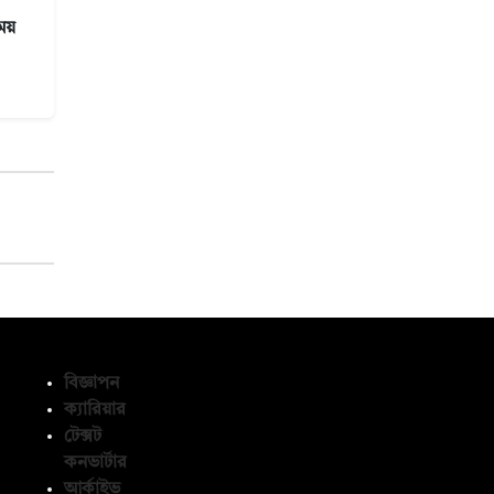
ময়
বিজ্ঞাপন
ক্যারিয়ার
টেক্সট
অনুসরণ করুন
কনভার্টার
আর্কাইভ