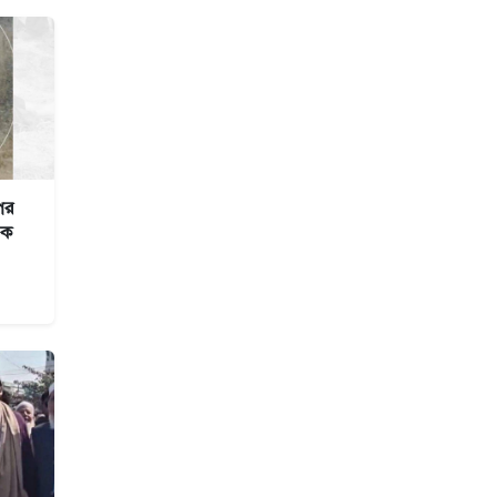
পর
তক