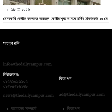
১৮ মে ২০২৬
বেসরকারি ডেন্টাল কলেজে অসচ্ছল কোটার শূন্য আসনে ভর্তির সাক্ষাৎকার ২০ মে
সম্পাদক:
মাহবুব রনি
দ্য ডেইলি ক্যাম্পাস, দ্বিতীয় তলা, হাসান হোল্ডিংস, ৫২/১ নিউ ইস্কাটন
রোড, ঢাকা ১০০০
info@thedailycampus.com
নিউজরুম:
বিজ্ঞাপন
০১৫৭২০৯৯১০৫
,
০১৭১২১৩৬৫৯৩
০১৭৮৫৭১৬২৭৮
ad@thedailycampus.com
news@thedailycampus.com
আমাদের সম্পর্কে
বিজ্ঞাপন