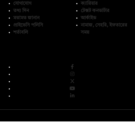
যোগাযোগ
ক্যারিয়ার
তথ্য দিন
টেক্সট কনভার্টার
মতামত জানান
আর্কাইভ
প্রাইভেসি পলিসি
নামাজ, সেহরি, ইফতারের
শর্তাবলি
সময়
অনুসরণ করুন
© কপিরাইট 2026, দ্য ডেইলি ক্যাম্পাস লিমিটেড