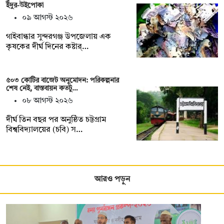
ইঁদুর-উইপোকা
০৯ আগস্ট ২০২৬
গাইবান্ধার সুন্দরগঞ্জ উপজেলায় এক
কৃষকের দীর্ঘ দিনের কষ্টার্…
৫০৩ কোটির বাজেট অনুমোদন: পরিকল্পনার
শেষ নেই, বাস্তবায়ন কতটু…
০৮ আগস্ট ২০২৬
দীর্ঘ তিন বছর পর অনুষ্ঠিত চট্টগ্রাম
বিশ্ববিদ্যালয়ের (চবি) স…
আরও পড়ুন