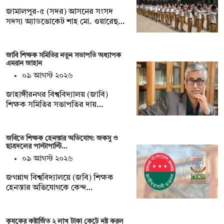
জামালপুর-৫ (সদর) আসনের সংসদ
সদস্য অ্যাডভোকেট শাহ মো. ওয়ারেছ…
জাবি শিক্ষক সমিতির নতুন সভাপতি অধ্যাপক
এমরান জাহান
০৯ আগস্ট ২০২৬
জাহাঙ্গীরনগর বিশ্ববিদ্যালয় (জাবি)
শিক্ষক সমিতির সভাপতির দায়…
জবিতে শিক্ষক হেনস্তার অভিযোগ: জকসু ও
ছাত্রদলের পাল্টাপাল্টি…
০৯ আগস্ট ২০২৬
জগন্নাথ বিশ্ববিদ্যালয়ে (জবি) শিক্ষক
হেনস্তার অভিযোগকে কেন্দ…
কৃষকের কষ্টার্জিত ২ লাখ টাকা কেটে নষ্ট করল