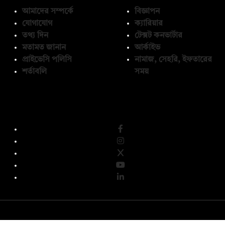
আমাদের সম্পর্কে
বিজ্ঞাপন
যোগাযোগ
ক্যারিয়ার
তথ্য দিন
টেক্সট কনভার্টার
মতামত জানান
আর্কাইভ
প্রাইভেসি পলিসি
নামাজ, সেহরি, ইফতারের
শর্তাবলি
সময়
অনুসরণ করুন
© কপিরাইট 2026, দ্য ডেইলি ক্যাম্পাস লিমিটেড