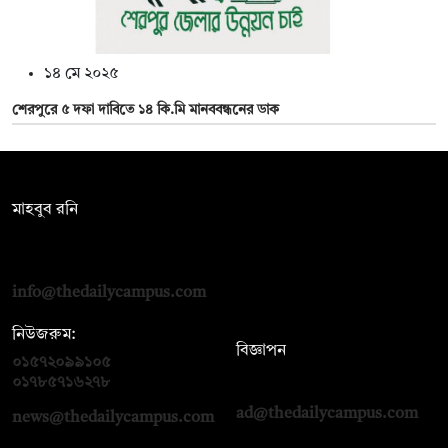
১৪ মে ২০২৫
শেরপুরে ৫ দফা দাবিতে ১৪ কি.মি মানববন্ধনের ডাক
সম্পাদক:
মাহবুব রনি
দ্য ডেইলি ক্যাম্পাস, দ্বিতীয় তলা, হাসান হোল্ডিংস, ৫২/১ নিউ ইস্কাটন
রোড, ঢাকা ১০০০
info@thedailycampus.com
নিউজরুম:
বিজ্ঞাপন
০১৫৭২০৯৯১০৫
,
০১৭১২১৩৬৫৯৩
০১৭৮৫৭১৬২৭৮
ad@thedailycampus.com
news@thedailycampus.com