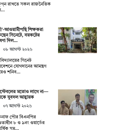
ষুণ্ন রাখতে সকল রাজনৈতিক
গ…
নী’-আওয়ামীপন্থি শিক্ষকরা
কছেন সিনেটে, বয়কটের
ষণা দিল…
০৮ আগস্ট ২০২৬
্ববিদ্যালয়ের সিনেট
বেশনে যোগদানের আমন্ত্রণ
য়েও শনিব…
স্টেবলের মতোও লাগে না—
কে যুবদল আহ্বায়ক
০৭ আগস্ট ২০২৬
কনাফ পৌর বিএনপির
াধীন ৮ ও ৯নং ওয়ার্ডের
িবার্ষিক সম…