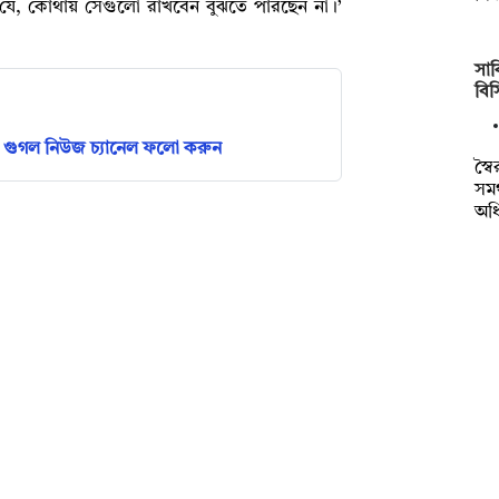
ে, কোথায় সেগুলো রাখবেন বুঝতে পারছেন না।’
সাক
বি
গুগল নিউজ চ্যানেল ফলো করুন
স্ব
সমর
অধ