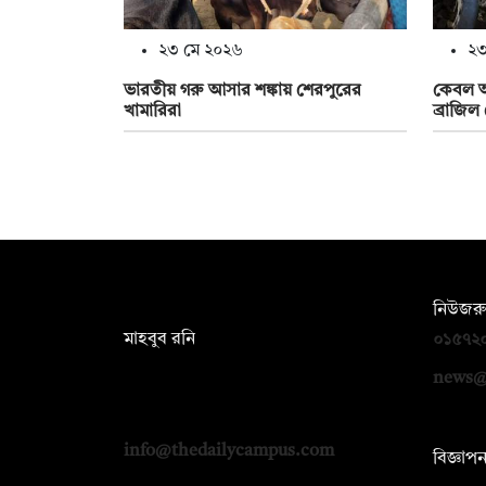
২৩ মে ২০২৬
২৩
ভারতীয় গরু আসার শঙ্কায় শেরপুরের
কেবল আ
খামারিরা
ব্রাজিল
সম্পাদক:
নিউজরু
মাহবুব রনি
০১৫৭২
দ্য ডেইলি ক্যাম্পাস, দ্বিতীয় তলা, হাসান
news@
হোল্ডিংস, ৫২/১ নিউ ইস্কাটন রোড, ঢাকা
১০০০
info@thedailycampus.com
বিজ্ঞাপ