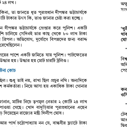
টি ২৪ লখ।
অক্
সং
া, তা জানতে ধৃত পুরপ্রধান দীপঙ্কর ভট্টাচার্যকে
ি টাকার উৎস কি, তাও জানার চেষ্টা করা হচ্ছে।
ীপঙ্কর ভট্টাচার্যকে গ্রেপ্তার করে পুলিশ। একটি
‘খু
্লাশি চালিয়ে সেদিনই তার কাছ থেকে ৮০ লাখ টাকা
থা
্রিপল। অভিযোগ, দুর্যোগে বিপন্নদের জন্য বরাদ্দ
ঘো
ে রেখেছিলেন।
র্যালয়ের পাশে একটি জমিতে যায় পুলিশ। পাটক্ষেতের
বিশ
উদ্ধার হয়। উদ্ধার হয় মোট চারটি ট্রলিও।
অধি
পে
্টিনা কোচ
া ছিল। শুধু তাই নয়, রাখা ছিল প্রচুর নথি। অন্যদিকে
শ কর্মকর্তারা। নিয়ে আসা হয় একাধিক টাকা গোনার
কন
ওসি
জানান, মাটির নিচে তৃণমূল নেতার ২ কোটি ২৪ লাখ
পাওয়া গেছে। খোদ বাদুড়িয়ার পুরপ্রধানের এহেন
ঁড়ে দিয়েছেন রাজ্যের মন্ত্রী দিলীপ ঘোষ।
টে
আওত
পার্থ চট্টোপাধ্যায় নন যে, বান্ধবীর ফ্ল্যাটে টাকা
দ্ব