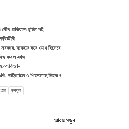
ৌথ প্রতিরক্ষা চুক্তি’ সই
চাকরিজীবী
 সরকার, ব্যবহার হবে ওষুধ হিসেবে
্ধ করল ফ্রান্স
্ক-পাকিস্তান
লি, থাইল্যান্ডে ৫ শিক্ষকসহ নিহত ৭
প্তার
তৃণমূল
আরও পড়ুন