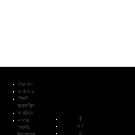
বিজ্ঞাপন
ক্যারিয়ার
টেক্সট
অনুসরণ করুন
কনভার্টার
আর্কাইভ
নামাজ,
সেহরি,