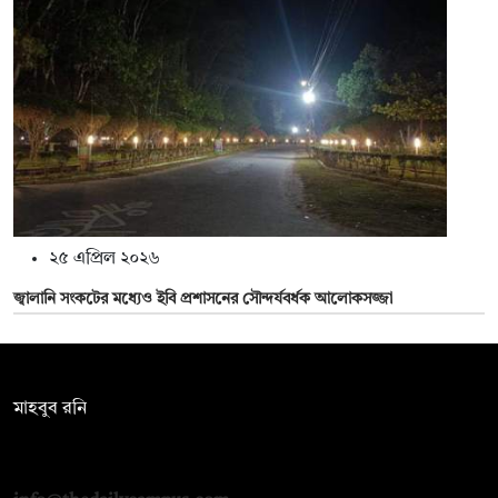
২৫ এপ্রিল ২০২৬
জ্বালানি সংকটের মধ্যেও ইবি প্রশাসনের সৌন্দর্যবর্ধক আলোকসজ্জা
সম্পাদক:
মাহবুব রনি
দ্য ডেইলি ক্যাম্পাস, দ্বিতীয় তলা, হাসান হোল্ডিংস, ৫২/১ নিউ ইস্কাটন
রোড, ঢাকা ১০০০