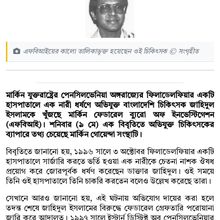
এফবিআইয়ের কালো তালিকাভুক্ত হয়েছেন ওই চিকিৎসক © সংগৃহীত
মার্কিন যুক্তরাষ্ট্রের পেনসিলভেনিয়া অঙ্গরাজ্যের ফিলাডেলফিয়ার একটি
হাসপাতালে এক নারী ধর্ষণে অভিযুক্ত বাংলাদেশি চিকিৎসক জাহিদুল
ইসলামকে খুঁজছে মার্কিন ফেডারেল ব্যুরো অফ ইনভেস্টিগেশন
(এফবিআই)। শনিবার (৯ মে) এক বিবৃতিতে অভিযুক্ত চিকিৎসকের
ব্যাপারে তথ্য চেয়েছে মার্কিন গোয়েন্দা সংস্থাটি।
বিবৃতিতে জানানো হয়, ১৯৯৬ সালে ৩ অক্টোবর ফিলাডেলফিয়ার একটি
হাসপাতালে সার্জারি করতে ভর্তি হওয়া এক নারীকে চেতনা নাশক ঔষধ
প্রয়োগ করে জোরপূর্বক ধর্ষণ করেছেন ডাক্তার জাহিদুল। ওই সময়ে
তিনি ওই হাসপাতালে তিনি চাকরি করতেন বলেও উল্লেখ করেছে তারা।
সেখানে আরও জানানো হয়, এই ঘটনায় অভিযোগ দায়ের করা হলে
তদন্ত শেষে জাহিদুল ইসলামের বিরুদ্ধে ফেডারেল গ্রেফতারি পরোয়ানা
জারি করে আদালত। ১৯৯৭ সালে ইস্টার্ন ডিস্ট্রিক্ট অব পেনসিলভেনিয়ার