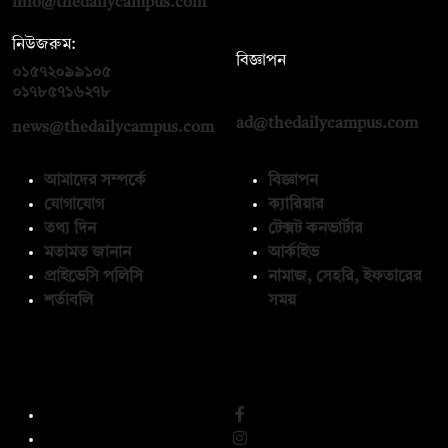
info@thedailycampus.com
নিউজরুম:
বিজ্ঞাপন
০১৫৭২০৯৯১০৫
,
০১৭১২১৩৬৫৯৩
০১৭৮৫৭১৬২৭৮
ad@thedailycampus.com
news@thedailycampus.com
আমাদের সম্পর্কে
বিজ্ঞাপন
যোগাযোগ
ক্যারিয়ার
তথ্য দিন
টেক্সট কনভার্টার
মতামত জানান
আর্কাইভ
প্রাইভেসি পলিসি
নামাজ, সেহরি, ইফতারের
শর্তাবলি
সময়
অনুসরণ করুন