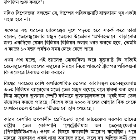
উপার্জন শুরু করবে’।
যদিও বিশেষজ্ঞরা বলছেন যে, ট্রাম্পের পরিকল্পনাটি বাস্তবায়ন খুব একটা
সহজ হবে না।
এক্ষেত্রে বড় ধরনের চ্যালেঞ্জের মুখে পড়তে হবে সতর্ক করে তারা
বলেন, ভেনেজুয়েলার মজুদ তেলের উত্তোলন ‘অর্থবহভাবে’ বাড়ানোর
জন্য একদিকে যেমন বিলিয়ন বিলিয়ন ডলার খরচ করতে হবে, তেমনি
এ কাজে ১০ বছর পর্যন্তও সময় লেগে যেতে পারে।
এখন প্রশ্ন হচ্ছে, এই চ্যালেঞ্জ মোকাবিলা করে যুক্তরাষ্ট্র কি সত্যিই
ভেনেজুয়েলার তেলের মজুদের নিয়ন্ত্রণ নিতে পারবে? ট্রাম্পের পরিকল্পনা
কি এক্ষেত্রে ঠিকমত কাজ করবে?
বিশ্বের সবচেয়ে বেশি অপরিশোধিত তেলের আবাসস্থল ভেনেজুয়েলায়
৩০৩ বিলিয়ন ব্যারেলের মতো তেল মজুদ রয়েছে বলে ধারণা করা হয়।
কিন্তু মজুদের তুলনায় দেশটি বর্তমানে তুলনামূলকভাবে ‘খুবই কম’ তেল
উত্তোলন করতে পারছে। বিশেষ করে ২০০০ সালের গোড়ার দিক থেকে
সেখানে তেল উত্তোলন ‘তীব্রভাবে’ হ্রাস পেয়েছে।
কারণ দেশটির তৎকালীন প্রেসিডেন্ট হুগো চ্যাভেজের সরকার তাদের
রাষ্ট্রীয় তেল কোম্পানি ‘পেট্রোলিয়াম অব ভেনেজুয়েলা’র
(পিডব্লিউভিএসএ) ওপর এ বিষয়ে কড়াকড়ি আরোপ করেছিল। পরে
মাদুরো সরকারও একই ধারা অব্যাহত রাখে, ফলে বহু অভিজ্ঞ কর্মী দেশ