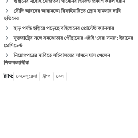
গুঞ্জনের মধ্যেই মোজতবা খামেনির ভিডিও প্রকাশ করল ইরান
সৌদি আরবের আরামকো রিফাইনারিতে ড্রোন হামলার দাবি
হুতিদের
হাড় পর্যন্ত ছড়িয়ে পড়েছে বাইডেনের প্রোস্টেট ক্যানসার
যুক্তরাষ্ট্রের সঙ্গে সমঝোতায় পৌঁছানোর এটাই ‘সেরা সময়’: ইরানের
প্রেসিডেন্ট
নিয়োগপত্রের দাবিতে সচিবালয়ের সামনে ঘাস খেলেন
শিক্ষকপ্রার্থীরা
ট্যাগ:
ভেনেজুয়েলা
ট্রাম্প
তেল