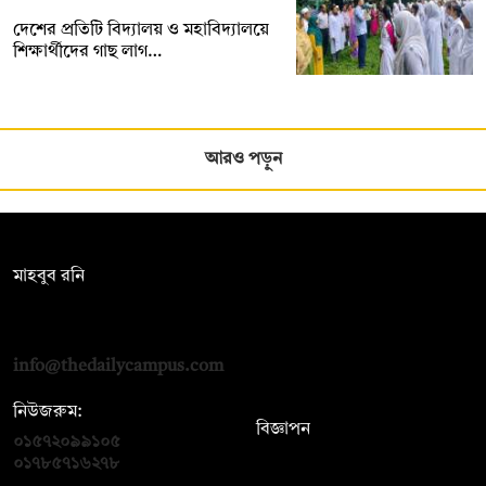
দেশের প্রতিটি বিদ্যালয় ও মহাবিদ্যালয়ে
শিক্ষার্থীদের গাছ লাগ…
আরও পড়ুন
সম্পাদক:
মাহবুব রনি
দ্য ডেইলি ক্যাম্পাস, দ্বিতীয় তলা, হাসান হোল্ডিংস, ৫২/১ নিউ ইস্কাটন
রোড, ঢাকা ১০০০
info@thedailycampus.com
নিউজরুম:
বিজ্ঞাপন
০১৫৭২০৯৯১০৫
,
০১৭১২১৩৬৫৯৩
০১৭৮৫৭১৬২৭৮