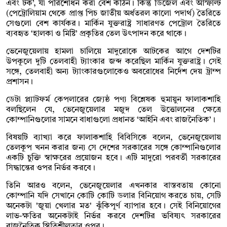
এবং টক’, যা পরিশোধন করা বেশ কঠিন। কিন্তু ডিজেল এবং আস্ফাল্ট
(পেট্রোলিয়াম থেকে প্রাপ্ত পিচ জাতীয় অর্ধতরল কালো পদার্থ) তৈরিতে
সেগুলো বেশ কার্যকর। মার্কিন যুক্তরাষ্ট্র সাধারণত পেট্রোল তৈরিতে
ব্যবহৃত ‘হালকা ও মিষ্টি’ প্রকৃতির তেল উৎপাদন করে থাকে।
ভেনেজুয়েলায় হামলা চালিয়ে মাদুরোকে আটকের আগে দেশটির
উপকূলে দুটি তেলবাহী ট্যাংকার জব্দ করেছিল মার্কিন যুক্তরাষ্ট্র। সেই
সঙ্গে, তেলবাহী অন্য ট্যাংকারগুলোকেও অবরোধের নির্দেশ দেয় ট্রাম্প
প্রশাসন।
ডেটা প্ল্যাটফর্ম কেপলারের জ্যেষ্ঠ পণ্য বিশ্লেষক হুমায়ুন ফালাকশাহি
বলছিলেন যে, ভেনেজুয়েলার মজুদ তেল উত্তোলনের ক্ষেত্রে
কোম্পানিগুলোর সামনে বাধাগুলো প্রধানত ‘আইনি এবং রাজনৈতিক’।
বিষয়টি ব্যাখ্যা করে ফালাকশাহি বিবিসিকে বলেন, ভেনেজুয়েলায়
তেলকূপ খনন করার জন্য সে দেশের সরকারের সঙ্গে কোম্পানিগুলোর
একটি চুক্তি স্বাক্ষরের প্রয়োজন হবে। এটি মাদুরো পরবর্তী সরকারের
সিদ্ধান্তের ওপর নির্ভর করবে।
তিনি আরও বলেন, ভেনেজুয়েলার এখনকার বাস্তবতায় কোনো
কোম্পানি যদি সেখানে কোটি কোটি ডলার বিনিয়োগ করতে চায়, সেটি
অনেকটা 'জুয়া খেলার মত' ঝূঁকিপূর্ণ ব্যাপার হবে। সেই বিনিয়োগের
লাভ-ক্ষতির অনেকটাই নির্ভর করবে দেশটির ভবিষ্যৎ সরকারের
রাজনৈতিক স্থিতিশীলতার ওপর।