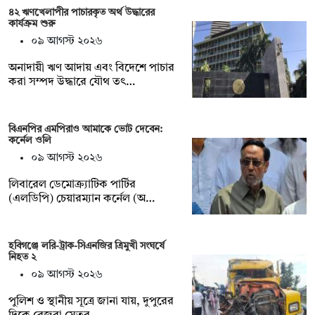
৪২ ঋণখেলাপীর পাচারকৃত অর্থ উদ্ধারের
কার্যক্রম শুরু
০৯ আগস্ট ২০২৬
অনাদায়ী ঋণ আদায় এবং বিদেশে পাচার
করা সম্পদ উদ্ধারে যৌথ তৎ…
বিএনপির এমপিরাও আমাকে ভোট দেবেন:
কর্নেল ওলি
০৯ আগস্ট ২০২৬
লিবারেল ডেমোক্র্যাটিক পার্টির
(এলডিপি) চেয়ারম্যান কর্নেল (অ…
হবিগঞ্জে লরি-ট্রাক-সিএনজির ত্রিমুখী সংঘর্ষে
নিহত ২
০৯ আগস্ট ২০২৬
পুলিশ ও স্থানীয় সূত্রে জানা যায়, দুপুরের