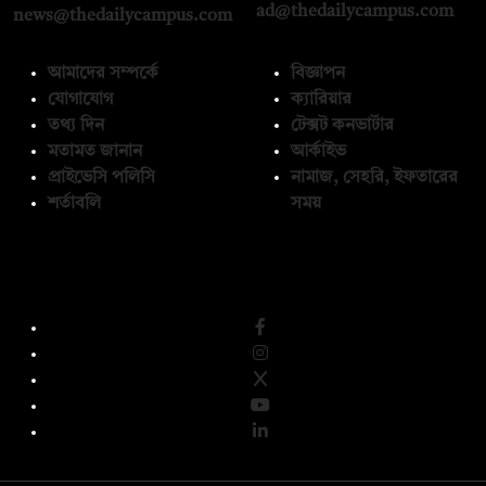
ad@thedailycampus.com
news@thedailycampus.com
আমাদের সম্পর্কে
বিজ্ঞাপন
যোগাযোগ
ক্যারিয়ার
তথ্য দিন
টেক্সট কনভার্টার
মতামত জানান
আর্কাইভ
প্রাইভেসি পলিসি
নামাজ, সেহরি, ইফতারের
শর্তাবলি
সময়
অনুসরণ করুন