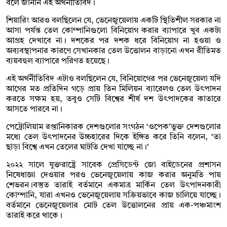
বলে জানান এই অর্থনীতিবিদ।
শিয়ারিং আরও বলছিলেন যে, ভেনেজুয়েলায় একটি স্থিতিশীল সরকার না
আসা পর্যন্ত তেল কোম্পানিগুলো বিনিয়োগ করার ব্যাপারে খুব একটা
আগ্রহ দেখাবে না। দশকের পর দশক ধরে বিনিয়োগ না হওয়া ও
অব্যবস্থাপনার কারণে সেখানকার তেল উত্তোলন বাড়ানো এখন রীতিমত
ব্যয়বহুল ব্যাপারে পরিণত হয়েছে।
এই অর্থনীতিবিদ এটাও বলছিলেন যে, বিনিয়োগের পর ভেনেজুয়েলা যদি
আগের মত প্রতিদিন গড়ে প্রায় তিন মিলিয়ন ব্যারেলও তেল উৎপাদন
করতে সক্ষম হয়, তবুও সেটি বিশ্বের শীর্ষ দশ উৎপাদকের কাতারে
আসতে পারবে না।
পেট্রোলিয়াম রপ্তানিকারক দেশগুলোর সংগঠন ‘ওপেক’ভুক্ত দেশগুলোর
মধ্যে তেল উৎপাদনের উচ্চহারের দিকে ইঙ্গিত করে তিনি বলেন, ‘তা
ছাড়া বিশ্বে এখন তেলের ঘাটতি দেখা যাচ্ছে না।’
২০২২ সালে যুক্তরাষ্ট্রে সাবেক প্রেসিডেন্ট জো বাইডেনের প্রশাসন
নিষেধাজ্ঞা দেওয়ার পরও ভেনেজুয়েলায় কাজ করার অনুমতি পায়
শেভরন।বস্তুত তারাই বর্তমানে একমাত্র মার্কিন তেল উৎপাদনকারী
কোম্পানি, যারা এখনও ভেনেজুয়েলায় সক্রিয়ভাবে কাজ চালিয়ে যাচ্ছে।
বর্তমানে ভেনেজুয়েলার মোট তেল উত্তোলনের প্রায় এক-পঞ্চমাংশ
তারাই করে থাকে।