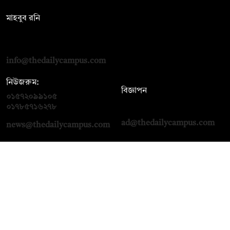
সম্পাদক:
মাহবুব রনি
দ্য ডেইলি ক্যাম্পাস, দ্বিতীয় তলা, হাসান হোল্ডিংস, ৫২/১ নিউ ইস্কাটন
রোড, ঢাকা ১০০০
info@thedailycampus.com
নিউজরুম:
বিজ্ঞাপন
০১৫৭২০৯৯১০৫
,
০১৭১২১৩৬৫৯৩
০১৭৮৫৭১৬২৭৮
ad@thedailycampus.com
news@thedailycampus.com
আমাদের সম্পর্কে
বিজ্ঞাপন
যোগাযোগ
ক্যারিয়ার
তথ্য দিন
টেক্সট কনভার্টার
মতামত জানান
আর্কাইভ
প্রাইভেসি পলিসি
নামাজ, সেহরি, ইফতারের
শর্তাবলি
সময়