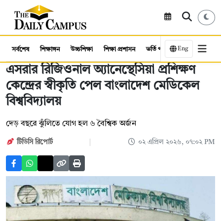
Eng
সর্বশেষ
শিক্ষাঙ্গন
উচ্চশিক্ষা
শিক্ষা প্রশাসন
ভর্তি পরীক্ষা
কর্মসংস্থান
এসরার রিজিওনাল অ্যানেস্থেসিয়া প্রশিক্ষণ
কেন্দ্রের স্বীকৃতি পেল বাংলাদেশ মেডিকেল
বিশ্ববিদ্যালয়
দেড় বছরে ঝুঁলিতে যোগ হল ৬ বৈশ্বিক অর্জন
টিডিসি রিপোর্ট
০২ এপ্রিল ২০২৬, ০৭:০২ PM