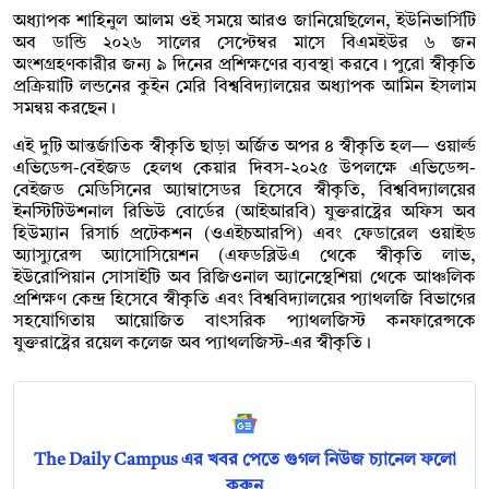
অধ্যাপক শাহিনুল আলম ওই সময়ে আরও জানিয়েছিলেন, ইউনিভার্সিটি
অব ডান্ডি ২০২৬ সালের সেপ্টেম্বর মাসে বিএমইউর ৬ জন
অংশগ্রহণকারীর জন্য ৯ দিনের প্রশিক্ষণের ব্যবস্থা করবে। পুরো স্বীকৃতি
প্রক্রিয়াটি লন্ডনের কুইন মেরি বিশ্ববিদ্যালয়ের অধ্যাপক আমিন ইসলাম
সমন্বয় করছেন।
এই দুটি আন্তর্জাতিক স্বীকৃতি ছাড়া অর্জিত অপর ৪ স্বীকৃতি হল— ওয়ার্ল্ড
এভিডেন্স-বেইজড হেলথ কেয়ার দিবস-২০২৫ উপলক্ষে এভিডেন্স-
বেইজড মেডিসিনের অ্যাম্বাসেডর হিসেবে স্বীকৃতি, বিশ্ববিদ্যালয়ের
ইনস্টিটিউশনাল রিভিউ বোর্ডের (আইআরবি) যুক্তরাষ্ট্রের অফিস অব
হিউম্যান রিসার্চ প্রটেকশন (ওএইচআরপি) এবং ফেডারেল ওয়াইড
অ্যাস্যুরেন্স অ্যাসোসিয়েশন (এফডব্লিউএ থেকে স্বীকৃতি লাভ,
ইউরোপিয়ান সোসাইটি অব রিজিওনাল অ্যানেস্থেশিয়া থেকে আঞ্চলিক
প্রশিক্ষণ কেন্দ্র হিসেবে স্বীকৃতি এবং বিশ্ববিদ্যালয়ের প্যাথলজি বিভাগের
সহযোগিতায় আয়োজিত বাৎসরিক প্যাথলজিস্ট কনফারেন্সকে
যুক্তরাষ্ট্রের রয়েল কলেজ অব প্যাথলজিস্ট-এর স্বীকৃতি।
The Daily Campus এর খবর পেতে গুগল নিউজ চ্যানেল ফলো
করুন