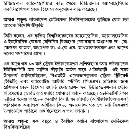
রিজিওনাল অ্যানেস্থেসিয়ার কাছ থেকে রিজিওনাল অ্যানেস্থেসিয়ার
একটি প্রশিক্ষণ কেন্দ্র হিসেবে অনুমোদন লাভ করেছে।
আরও পড়ুন:
বাংলাদেশ মেডিকেল বিশ্ববিদ্যালয়ের ঝুলিতে যোগ হল
আরেক বিদেশি স্বীকৃতি
তিনি বলেন, এর কৃতিত্ব বিশ্ববিদ্যালয়ের অ্যানেস্থেসিয়া, অ্যানালজেসিয়া
ও ইনটেনসিভ কেয়ার মেডিসিন বিভাগের চেয়ারম্যান অধ্যাপক ডা. মো.
মোস্তফা কামাল, অধ্যাপক ডা. এ.কে.এম. আখতারুজ্জামান এবং তাদের
দলের সদস্যদের প্রাপ্য।
এর আগে গত ১৩ মার্চ স্ট্রোক ইন্টারভেনশন প্রশিক্ষণের জন্য স্কটল্যান্ডের
ইউনিভার্সিটি অব ডান্ডির স্বীকৃতি অর্জন করে প্রতিষ্ঠানটি। ওই সময়
উপাচার্য জানিয়েছিলেন, বিএমইউ এন্ডোভাসকুলার স্ট্রোক ট্রিটমেন্ট
(ইভিটি) এবং ক্যারোটিড আর্টারি স্টেন্টিং (সিএএস) প্রতিষ্ঠার জন্য
প্রশিক্ষণ কেন্দ্র হিসেবে ওয়ার্ল্ড ফেডারেশন ফর ইন্টারভেনশনাল স্ট্রোক
ট্রিটমেন্টের (ডব্লিউআইএসটি) যোগ্যতা অর্জন করেছে। ইউনিভার্সিটি অব
ডান্ডির ইমেজ গাইডেড থেরাপি রিসার্চ ফ্যাসিলিটি (আইজিজিটিআরএফ)
পরিচালক অধ্যাপক আইরিস কিউ. গ্রুনওয়াল্ড গত ১৩ মার্চ বিএমইউ
উপাচার্যকে পাঠানো এক ইমেইলে এ তথ্য জানান।
আরও পড়ুন:
এক বছরে ৪ বৈশ্বিক অর্জন বাংলাদেশ মেডিকেল
বিশ্ববিদ্যালয়ের