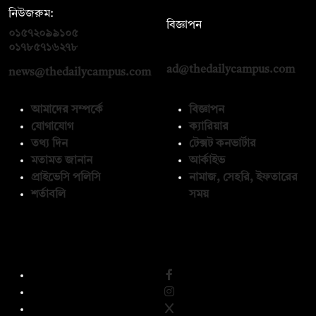
নিউজরুম:
বিজ্ঞাপন
০১৫৭২০৯৯১০৫
,
০১৭১২১৩৬৫৯৩
০১৭৮৫৭১৬২৭৮
ad@thedailycampus.com
news@thedailycampus.com
আমাদের সম্পর্কে
বিজ্ঞাপন
যোগাযোগ
ক্যারিয়ার
তথ্য দিন
টেক্সট কনভার্টার
মতামত জানান
আর্কাইভ
প্রাইভেসি পলিসি
নামাজ, সেহরি, ইফতারের
শর্তাবলি
সময়
অনুসরণ করুন