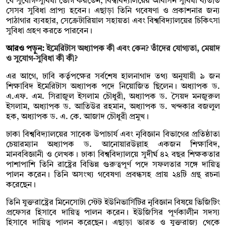
যে সুযোগ-সুবিধা ভোগ করতেন, বিশ্ববিদ্যালয়ের আবাসন সুবিধা ব্যতীত
সেসব সুবিধা প্রাপ্য হবেন। এছাড়া তিনি গবেষণা ও প্রকাশনার জন্য
পাঠাগার ব্যবহার, সেক্রেটারিয়াল সহায়তা এবং বিশ্ববিদ্যালয়ের চিকিৎসা
সুবিধা গ্রহণ করতে পারবেন।
আরও পড়ুন:
ইমেরিটাস অধ্যাপক কী এবং কেন? তাঁদের যোগ্যতা, মেয়াদ
ও সুযোগ-সুবিধা কী কী?
এর আগে, ঢাবি কর্তৃপক্ষের সর্বশেষ হালনাগাদ তথ্য অনুযায়ী ৯ জন
শিক্ষাবিদ ইমেরিটাস অধ্যাপক পদে নিয়োজিত ছিলেন। অধ্যাপক ড.
এ.এফ. এম. সিরাজুল ইসলাম চৌধুরী, অধ্যাপক ড. সৈয়দ মনজুরুল
ইসলাম, অধ্যাপক ড. আতিউর রহমান, অধ্যাপক ড. খন্দকার বজলুল
হক, অধ্যাপক ড. এ. কে. আজাদ চৌধুরী প্রমুখ।
ঢাকা বিশ্ববিদ্যালয়ের সাবেক উপাচার্য এবং নৃবিজ্ঞান বিভাগের প্রতিষ্ঠাতা
চেয়ারম্যান অধ্যাপক ড. আনোয়ারউল্লাহ একজন শিক্ষাবিদ,
মানববিজ্ঞানী ও লেখক। ঢাকা বিশ্ববিদ্যালয়ে সুদীর্ঘ ৪২ বছর শিক্ষকতার
পাশাপাশি তিনি রাষ্ট্রের বিভিন্ন গুরুত্বপূর্ণ পদে সফলতার সঙ্গে দায়িত্ব
পালন করেন। তিনি অসংখ্য গবেষণা প্রবন্ধসহ প্রায় ২৪টি গ্রন্থ রচনা
করেছেন।
তিনি যুক্তরাষ্ট্রের মিনেসোটা স্টেট ইউনিভার্সিটির নৃবিজ্ঞান বিষয়ে ভিজিটিং
প্রফেসর হিসাবে দায়িত্ব পালন করেন। ইউজিসির পূর্ণকালীন সদস্য
হিসাবে দায়িত্ব পালন করেছেন। এছাড়া ভারত ও যুক্তরাজ্য থেকে