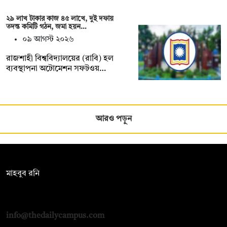
২৯ লাখ টাকার কাজ ৪৫ লাখে, দুই দফায়
তদন্ত কমিটি গঠন, জমা হয়ন…
০৯ আগস্ট ২০২৬
রাজশাহী বিশ্ববিদ্যালয়ের (রাবি) হল
ব্যবস্থাপনা অটোমেশন সফটওয়…
আরও পড়ুন
সম্পাদক:
মাহবুব রনি
দ্য ডেইলি ক্যাম্পাস, দ্বিতীয় তলা, হাসান হোল্ডিংস, ৫২/১ নিউ ইস্কাটন
রোড, ঢাকা ১০০০
info@thedailycampus.com