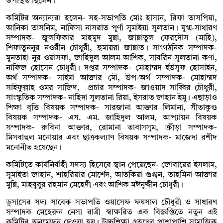
উপস্থিত ছিলেন।
কমিটির অন্যান্যরা হলেন- সহ-সভাপতি মোঃ হাসান, রিফা তাসপিয়া,
আনিকা তাসনিম, নাফিসা নাসরাত পূর্ণা সুমাইয়া সুলতান। যুগ্ম-সাধারণ
সম্পাদক- জুলফিকার মাহমুদ মুন্না, জান্নাতুল ফেরদৌস (মাহি),
শিফাতুননুর নওরীন চৌধুরী, হুমায়রা জান্নাত। সাংগঠনিক সম্পাদক-
মুনতাহা নুর ওয়াসফা, জাহিদুল আলম আশিক, সাবরিন সুলতানা কণা,
নাফিজ হোসেন চৌধুরী। দপ্তর সম্পাদক- মোহাম্মদ ইউসুফ হোসাইন,
অর্থ সম্পাদক- সাইমা আক্তার মৌ, উপ-অর্থ সম্পাদক- মোহাম্মদ
সাইফুল্লাহ ওমর সাজিদ, প্রচার সম্পাদক- জাওয়াদ সাব্বির চৌধুরী,
সাংস্কৃতিক সম্পাদক- নাহিদা সুলতানা রিয়া, ইসরাত জাহান ইমু। এছাড়াও
শিক্ষা বৃত্তি বিষয়ক সম্পাদক- সারজানা আক্তার লিমানা, সীতাকুণ্ড
বিষয়ক সম্পাদক- এস. এম. জাহিদুল আলম, আপ্যায়ন বিষয়ক
সম্পাদক- রুবিনা আক্তার, রোমানা তাবাসসুম, ক্রীড়া সম্পাদক-
মিসবাহুল মনোয়ার এবং ছাত্রকল্যাণ বিষয়ক সম্পাদক- মাজেদা রশীদ
মনোনীত হয়েছেন।
কমিটিতে কার্যনির্বাহী সদস্য হিসেবে স্থান পেয়েছেন- জোবায়ের ইসলাম,
সুমাইতা জাহান, শাহরিয়ার মোর্শেদ, আতকিয়া গুঞ্জন, তাহমিনা আক্তার
মুন্নি, মাহবুবুর রহমান মেহেদী এবং আশিক মঈনুদ্দীন চৌধুরী।
ডুসাসের সদ্য সাবেক সভাপতি ওয়াসেফ ফয়সাল চৌধুরী ও সাধারণ
সম্পাদক মেহেরুন নেসা রাত্রী স্বাক্ষরিত এক বিজ্ঞপ্তিতে নতুন এই
কমিটির অনুমোদন দেওয়া হয়। উচ্চশিক্ষা গ্রহণের পাশাপাশি সামাজিক