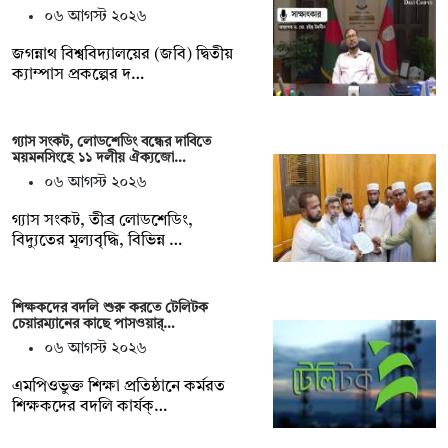
০৬ আগস্ট ২০২৬
জগন্নাথ বিশ্ববিদ্যালয়ের (জবি) দ্বিতীয়
ক্যাম্পাস প্রকল্পের দ…
গ্যাস সংকট, লোডশেডিং বন্ধের দাবিতে
ময়মনসিংহে ১১ দলীয় ঐক্যজো…
০৬ আগস্ট ২০২৬
গ্যাস সংকট, তীব্র লোডশেডিং,
বিদ্যুতের মূল্যবৃদ্ধি, বিভিন্ন …
শিক্ষকদের বদলি শুরু করতে টেলিটক
চেয়ারম্যানের কাছে পাসওয়ার্…
০৬ আগস্ট ২০২৬
এমপিওভুক্ত শিক্ষা প্রতিষ্ঠানে কর্মরত
শিক্ষকদের বদলি কার্যক্…