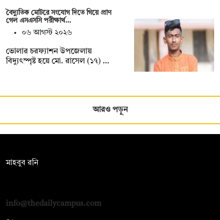
বৈদ্যুতিক মোটরে সংযোগ দিতে গিয়ে প্রাণ
গেল এসএসসি পরীক্ষার্থ…
০৬ আগস্ট ২০২৬
ভোলার চরফ্যাশন উপজেলায়
বিদ্যুৎস্পৃষ্ট হয়ে মো. রাসেল (১৭) …
আরও পড়ুন
সম্পাদক:
মাহবুব রনি
দ্য ডেইলি ক্যাম্পাস, দ্বিতীয় তলা, হাসান হোল্ডিংস, ৫২/১ নিউ ইস্কাটন
রোড, ঢাকা ১০০০
info@thedailycampus.com