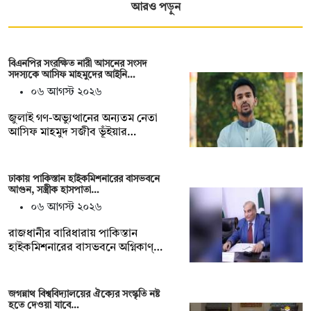
আরও পড়ুন
বিএনপির সংরক্ষিত নারী আসনের সংসদ
সদস্যকে আসিফ মাহমুদের আইনি…
০৬ আগস্ট ২০২৬
জুলাই গণ-অভ্যুত্থানের অন্যতম নেতা
আসিফ মাহমুদ সজীব ভূঁইয়ার…
ঢাকায় পাকিস্তান হাইকমিশনারের বাসভবনে
আগুন, সস্ত্রীক হাসপাতা…
০৬ আগস্ট ২০২৬
রাজধানীর বারিধারায় পাকিস্তান
হাইকমিশনারের বাসভবনে অগ্নিকাণ্…
জগন্নাথ বিশ্ববিদ্যালয়ের ঐক্যের সংস্কৃতি নষ্ট
হতে দেওয়া যাবে…