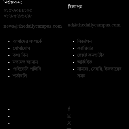
নিউজরুম:
বিজ্ঞাপন
০১৫৭২০৯৯১০৫
,
০১৭১২১৩৬৫৯৩
০১৭৮৫৭১৬২৭৮
ad@thedailycampus.com
news@thedailycampus.com
আমাদের সম্পর্কে
বিজ্ঞাপন
যোগাযোগ
ক্যারিয়ার
তথ্য দিন
টেক্সট কনভার্টার
মতামত জানান
আর্কাইভ
প্রাইভেসি পলিসি
নামাজ, সেহরি, ইফতারের
শর্তাবলি
সময়
অনুসরণ করুন