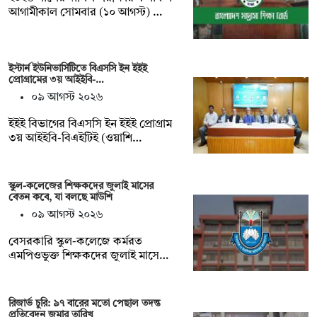
আগামীকাল সোমবার (১০ আগস্ট) …
ইস্টার্ন ইউনিভার্সিটিতে বিএসসি ইন ইইই
প্রোগ্রামের ৩য় আইইবি-…
০৯ আগস্ট ২০২৬
ইইই বিভাগের বিএসসি ইন ইইই প্রোগ্রাম
৩য় আইইবি-বিএইটিই (ওয়াশি…
স্কুল-কলেজের শিক্ষকদের জুলাই মাসের
বেতন কবে, যা বলছে মাউশি
০৯ আগস্ট ২০২৬
বেসরকারি স্কুল-কলেজে কর্মরত
এমপিওভুক্ত শিক্ষকদের জুলাই মাসে…
রিজার্ভ চুরি: ৯৭ বারের মতো পেছাল তদন্ত
প্রতিবেদন জমার তারিখ