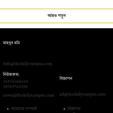
আরও পড়ুন
সম্পাদক:
মাহবুব রনি
দ্য ডেইলি ক্যাম্পাস, দ্বিতীয় তলা, হাসান হোল্ডিংস, ৫২/১ নিউ ইস্কাটন
রোড, ঢাকা ১০০০
info@thedailycampus.com
নিউজরুম:
বিজ্ঞাপন
০১৫৭২০৯৯১০৫
,
০১৭১২১৩৬৫৯৩
০১৭৮৫৭১৬২৭৮
ad@thedailycampus.com
news@thedailycampus.com
আমাদের সম্পর্কে
বিজ্ঞাপন