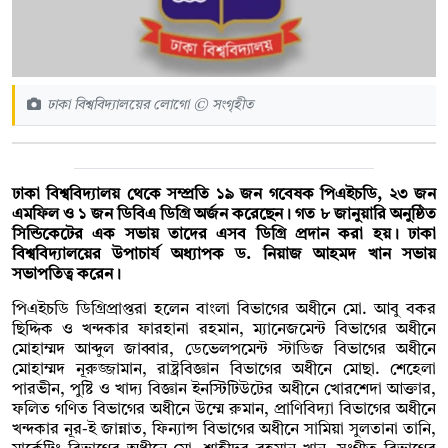
ঢাকা বিশ্ববিদ্যালয়ের লোগো © সংগৃহীত
ঢাকা বিশ্ববিদ্যালয় থেকে সম্প্রতি ১৯ জন গবেষক পিএইচডি, ২৩ জন
এমফিল ও ১ জন ডিবিএ ডিগ্রি অর্জন করেছেন। গত ৮ জানুয়ারি অনুষ্ঠিত
সিন্ডিকেটের এক সভায় তাদের এসব ডিগ্রি প্রদান করা হয়। ঢাকা
বিশ্ববিদ্যালয়ের উপাচার্য অধ্যাপক ড. নিয়াজ আহমদ খান সভায়
সভাপতিত্ব করেন।
পিএইচডি ডিগ্রিপ্রাপ্তরা হলেন বাংলা বিভাগের অধীনে মো. আবু বকর
ছিদ্দিক ও খন্দকার ফারহানা রহমান, ম্যানেজমেন্ট বিভাগের অধীনে
মোহাম্মদ আব্দুল জাব্বার, ডেভেলপমেন্ট স্টাডিজ বিভাগের অধীনে
মোহাম্মদ নূরুজ্জামান, রাষ্ট্রবিজ্ঞান বিভাগের অধীনে মোছা. শেহেলা
পারভীন, পুষ্টি ও খাদ্য বিজ্ঞান ইনস্টিটিউটের অধীনে খোরশেদা আক্তার,
ফলিত গণিত বিভাগের অধীনে উম্মে রুমান, প্রাণিবিদ্যা বিভাগের অধীনে
খন্দকার নূর-ই জান্নাত, ফিন্যান্স বিভাগের অধীনে সামিয়া সুলতানা তানি,