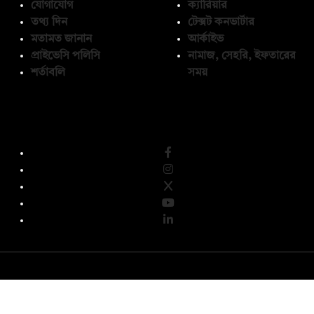
যোগাযোগ
ক্যারিয়ার
তথ্য দিন
টেক্সট কনভার্টার
মতামত জানান
আর্কাইভ
প্রাইভেসি পলিসি
নামাজ, সেহরি, ইফতারের
শর্তাবলি
সময়
অনুসরণ করুন
© কপিরাইট 2026, দ্য ডেইলি ক্যাম্পাস লিমিটেড