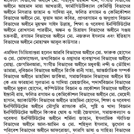
মার্কেটিং বিভাগের অধীনে মো. শাহীদুর রহমান খান, সংগীত বিভাগের
অধীনে আহমাদ মায়া আখতারী, ফার্মাসিউটিক্যাল কেমিস্ট্রি বিভাগের
অধীনে নিসরাত জাহান ও সাদিয়া নূর, ফলিত রসায়ন ও কেমিকৌশল
বিভাগের অধীনে মো. ফুয়াদ আল কবির, প্রাণরসায়ন ও অণুপ্রাণ বিজ্ঞান
বিভাগের অধীনে মুহম্মদ সাইদ উল্লাহ্, শিক্ষা ও গবেষণা ইনস্টিটিউটের
অধীনে রোখসানা পারভীন, অঙ্কন ও চিত্রায়ণ বিভাগের অধীনে সঞ্জয়
চক্রবর্ত্তী, রসায়ন বিভাগের অধীনে মো. নজরুল ইসলাম এবং ইতিহাস
বিভাগের অধীনে মোহাম্মদ আবুল কাউসার।
এমফিল ডিগ্রিপ্রাপ্তরা হলেন আরবি বিভাগের অধীনে মো. ফারুক হোসেন
ও মো. মোফাজ্জেল, তথ্যবিজ্ঞান ও গ্রন্থাগার ব্যবস্থাপনা বিভাগের অধীনে
মোছা. জেসমিনআরা, সংগীত বিভাগের অধীনে মধুবন্তী নন্দী ও তৌহিদা
তামান্না, নৃবিজ্ঞান বিভাগের অধীনে রিংকি রানী সাহা, আন্তর্জাতিক সম্পর্ক
বিভাগের অধীনে তাহমিদা জাকিয়া, সমাজবিজ্ঞান বিভাগের অধীনে ইউ
কে এম ফারহানা সুলতানা ও সাদিয়া মেহজাবিন, পদার্থবিজ্ঞান বিভাগের
অধীনে মুকুল হোসেন, কম্পিউটার বিজ্ঞান ও প্রকৌশল বিভাগের অধীনে
ইন্দ্রানী রায়, ফলিত রসায়ন ও কেমিকৌশল বিভাগের অধীনে মো. মেহেদী
হাসান, অ্যাকাউন্টিং বিভাগের অধীনে তাহমিনা হোসেন, শিক্ষা ও গবেষণা
ইনস্টিটিউটের অধীনে মৌসুমি রাজ্জাক রনি, পুষ্টি ও খাদ্য বিজ্ঞান
ইনস্টিটিউটের অধীনে কিংকর ঘোষ ও সান্নী জৈয়সাল, সমাজকল্যাণ ও
গবেষণা ইনস্টিটিউটের অধীনে শর্মিলা জাহান, ইসলামিক স্টাডিজ
বিভাগের অধীনে আল-আমিন ও মো. শহিদুল ইসলাম, ভূগোল ও
পরিবেশ বিভাগের অধীনে আফরোজা, ফারসি ভাষা ও সাহিত্য বিভাগের