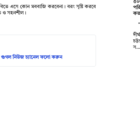
৫০
 ঢাবিতে এসে কোন মববাজি করবেনা। বরং সৃষ্টি করবে
পরি
িত ও সহনশীল।
কত
দীর
চট্
স
গুগল নিউজ চ্যানেল ফলো করুন