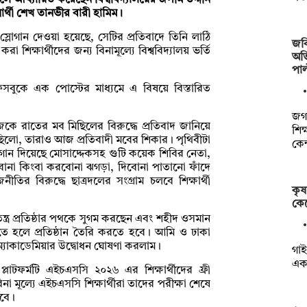
 বলে আখ্যায়িত করেছেন বিশ্ববিদ্যালয়ের জসীম উদ্দীন
ার্থী শেখ তানভীর বারী হামিম।
 স্লোগান দেওয়া হয়েছে, সেটির প্রতিবাদে তিনি লাঠি
জবি
শিক্ষার্থীদের জন্য বিনামূল্যে বিশ্ববিদ্যালয় ভর্তি
অভি
পাল
সবুকে এক পোস্টের মাধ্যমে এ বিষয়ে বিস্তারিত
জগন
ে রাতের মব মিছিলের বিরুদ্ধে প্রতিবাদ জানিয়ে
শিক
েছিলো, তারাও আজ প্রতিবাদী মবের শিকার। পৃথিবীটা
কেন
লোগান দিয়েছে মোসাদ্দেকসহ গুটি কয়েক শিবির নেতা,
বোনা কিংবা করবোনা ঝগড়া, দিবোনা পাতানো ফাঁদে
র বিরুদ্ধে ছাত্রদলের সংগ্রাম চলবে শিক্ষার্থী
কৃষ
কেট
ত্র প্রতিষ্ঠার পথকে সুগম করছেন এবং শহীদ ওসমান
রতে হলে প্রতিষ্ঠান তৈরি করতে হবে। আমি ও ঢাকা
 অ্যাকাডেমিয়ার উদ্বোধন ঘোষণা করলাম।
গাই
এক 
লাটফর্মটি এইচএসসি ২০২৬ এর শিক্ষার্থীদের ফ্রী
া মূল‍্যে এইচএসসি শিক্ষার্থীরা তাদের পরীক্ষা শেষে
রবে।