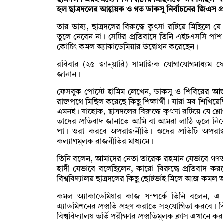
ছাত্রদল। এরই মধ্যে শিক্ষার্থীদের মিছিলকে ‘মব মিছিল’
হল ছাত্রদলের আহ্বায়ক ও গত ডাকসু নির্বাচনের জিএস প্র
তার ভাষ্য, ছাত্রদলের বিরুদ্ধে কুৎসা রটিয়ে মিছিলে যে
তুলে নেবেন না। সেটির প্রতিবাদে তিনি এইচএসসি পাশ করা 
কোচিং কমল অ্যাকাডেমিয়ার উদ্বোধন করেছেন।
রবিবার (২৫ জানুয়ারি) সামাজিক যোগাযোগমাধ্যম ফে
জানান।
ফেসবুক পোস্টে হামিম লেখেন, ডাকসু ও শিবিরের আজক
রাজপথে মিছিল করেছে কিছু শিক্ষার্থী। যারা মব শিখিয়
এমনই। যাহোক, ছাত্রদলের বিরুদ্ধে কুৎসা রটিয়ে যে শ্
তাদের প্রতিবাদ জানাতে আমি বা আমরা লাঠি তুলে নি
পা। ওরা করবে অপরাজনীতি। ওদের প্রতিটি অপরাজনীতি
কল‍্যাণমূলক রাজনীতির মাধ‍্যমে।
তিনি বলেন, আমাদের নেতা তারেক রহমান যেভাবে গণতন্
হাদী যেভাবে বলেছিলেন, কারো বিরুদ্ধে প্রতিবাদ ক
বিশ্ববিদ্যালয় ছাত্রদলের কিছু ছোটভাই মিলে আজ কমল
কমল অ্যাকাডেমিয়ার কাজ সম্পর্কে তিনি বলেন, এ প্
এ‍্যাডমিশনের প্রস্তুতি গ্রহণ করাতে সহযোগিতা করবে। বিন
বিশ্ববিদ্যালয় ভর্তি পরীক্ষার প্রস্তুতিমূলক ক্লাস এখানে ক