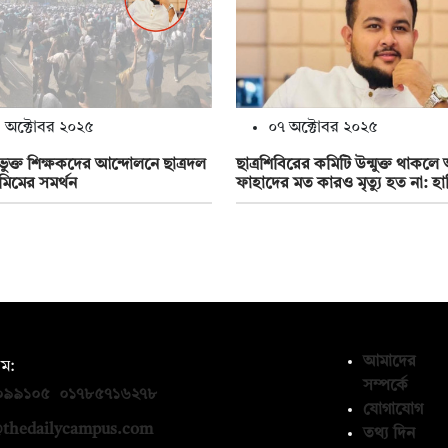
 অক্টোবর ২০২৫
০৭ অক্টোবর ২০২৫
ক্ত শিক্ষকদের আন্দোলনে ছাত্রদল
ছাত্রশিবিরের কমিটি উন্মুক্ত থাকল
মিমের সমর্থন
ফাহাদের মত কারও মৃত্যু হত না: হা
আমাদের
ম:
সম্পর্কে
০৯৯১০৫
,
০১৭৮৫৭১৬২৭৮
যোগাযোগ
thedailycampus.com
তথ্য দিন