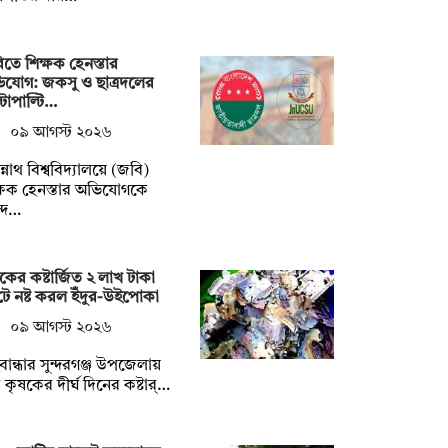
তে শিক্ষক হেনস্তার
যোগ: জকসু ও ছাত্রদলের
্টাপাল্টি…
০৯ আগস্ট ২০২৬
্নাথ বিশ্ববিদ্যালয়ে (জবি)
্ষক হেনস্তার অভিযোগকে
্দ…
কের কষ্টার্জিত ২ লাখ টাকা
ে নষ্ট করল ইঁদুর-উইপোকা
০৯ আগস্ট ২০২৬
বান্ধার সুন্দরগঞ্জ উপজেলায়
কৃষকের দীর্ঘ দিনের কষ্টার্…