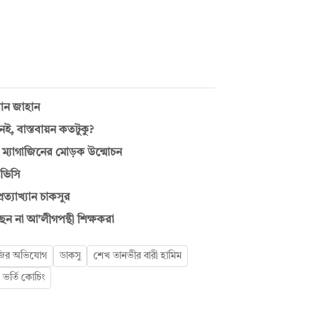
ান জাহান
, বাস্তবায়ন কতটুকু?
ে ম্যাগাজিনের মোড়ক উন্মোচন
 ভিসি
রত্যাখ্যান চাকসুর
ন না আ’লীগপন্থী শিক্ষকরা
াজির অভিযোগ
ডাকসু
শেখ তানভীর বারী হামিম
ভর্তি কোচিং