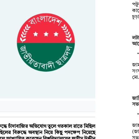
পটু
কার
চূ
লটা
আগ
জা
সংস
মো
জাব
সভ
জাহ
রুদ্ধে চাঁদাবাজির অভিযোগ তুলে গতকাল রাতে মিছিল
(জা
িলের বিরুদ্ধে অবস্থান নিয়ে কিছু পদক্ষেপ নিয়েছে
সভ