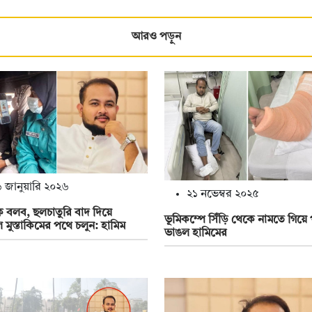
আরও পড়ুন
 জানুয়ারি ২০২৬
২১ নভেম্বর ২০২৫
 বলব, ছলচাতুরি বাদ দিয়ে
ভূমিকম্পে সিঁড়ি থেকে নামতে গিয়ে 
 মুস্তাকিমের পথে চলুন: হামিম
ভাঙল হামিমের