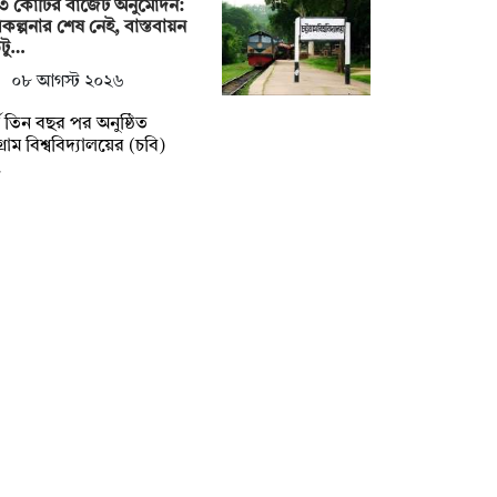
৩ কোটির বাজেট অনুমোদন:
কল্পনার শেষ নেই, বাস্তবায়ন
টু…
০৮ আগস্ট ২০২৬
্ঘ তিন বছর পর অনুষ্ঠিত
টগ্রাম বিশ্ববিদ্যালয়ের (চবি)
…