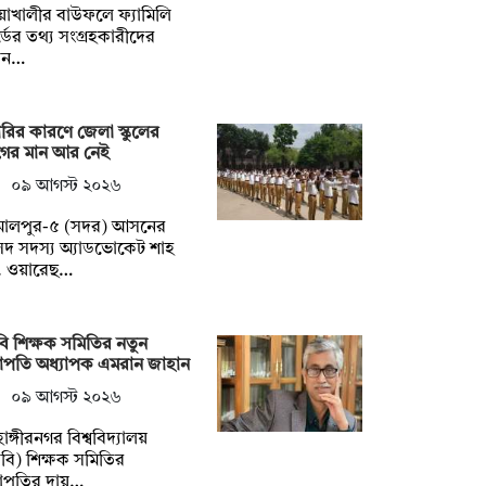
য়াখালীর বাউফলে ফ্যামিলি
্ডের তথ্য সংগ্রহকারীদের
ড়ান…
রির কারণে জেলা স্কুলের
ের মান আর নেই
০৯ আগস্ট ২০২৬
মালপুর-৫ (সদর) আসনের
দ সদস্য অ্যাডভোকেট শাহ
. ওয়ারেছ…
ি শিক্ষক সমিতির নতুন
াপতি অধ্যাপক এমরান জাহান
০৯ আগস্ট ২০২৬
াঙ্গীরনগর বিশ্ববিদ্যালয়
বি) শিক্ষক সমিতির
াপতির দায়…