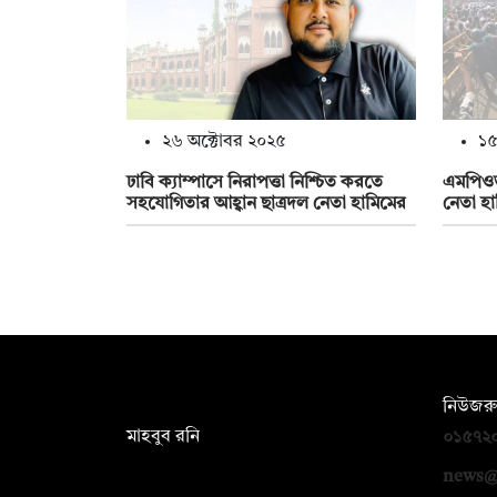
২৬ অক্টোবর ২০২৫
১৫
ঢাবি ক্যাম্পাসে নিরাপত্তা নিশ্চিত করতে
এমপিওভু
সহযোগিতার আহ্বান ছাত্রদল নেতা হামিমের
নেতা হা
সম্পাদক:
নিউজরু
মাহবুব রনি
০১৫৭২
দ্য ডেইলি ক্যাম্পাস, দ্বিতীয় তলা, হাসান
news@
হোল্ডিংস, ৫২/১ নিউ ইস্কাটন রোড, ঢাকা