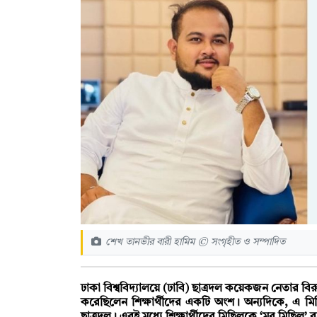
শেখ তানভীর বারী হামিম © সংগৃহীত ও সম্পাদিত
ঢাকা বিশ্ববিদ্যালয়ে (ঢাবি) ছাত্রদল কয়েকজন নেতার বি
করেছিলেন শিক্ষার্থীদের একটি অংশ। অন্যদিকে, এ মিছ