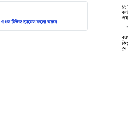
১১ 
ক্য
প্র
গুগল নিউজ চ্যানেল ফলো করুন
বয়স
কিছ
শে