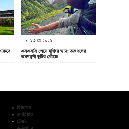
১৩ মে ২০২৫
 থাকবে
এসএসসি শেষে মুক্তির স্বাদ: তরুণদের
ভ্রমণমুখী ছুটির খোঁজে
বিজ্ঞাপন
ক্যারিয়ার
টেক্সট
অনুসরণ করুন
কনভার্টার