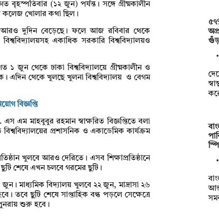
হস্পতিবার (১২ জুন) পর্যন্ত। সঙ্গে গ্রীষ্মকালীন
রায় কলেজ খোলার কথা ছিল।
৫৭% 
ওতা আরও দুদিন বেড়েছে। ফলে আজ রবিবার থেকে
অপ
গুঁ
িশ্ববিদ্যালয়সহ একাধিক সরকারি বিশ্ববিদ্যালয়ও
ত ১ জুন থেকে ঢাকা বিশ্ববিদ্যালয়ে গ্রীষ্মকালীন ও
দে
ে। এদিন থেকে খুলছে খুলনা বিশ্ববিদ্যালয় ও বেগম
স্ব
কর
োগ বিজ্ঞপ্তি
 ড. এস এম মাহবুবুর রহমান স্বাক্ষরিত বিজ্ঞপ্তিতে বলা
বা
বিশ্ববিদ্যালয়ের প্রশাসনিক ও একাডেমিক কার্যক্রম
পাক
স্প
্রতিষ্ঠান খুলবে আরও দেরিতে। এসব শিক্ষাপ্রতিষ্ঠানে
র ছুটি শেষে এখন চলবে গরমের ছুটি।
বা
 জুন। মাধ্যমিক বিদ্যালয় খুলবে ২২ জুন, মাদ্রাসা ২৬
আন্
বে। তবে ছুটি শেষে সাপ্তাহিক বন্ধ পড়লে সেক্ষেত্রে
সম
পুনরায় শুরু হবে।