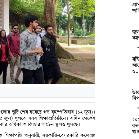
প্র
দা
জুলা
মন্
মুক্
আয
ও
উচ্চ
বিপ
লোর ছুটি শেষ হয়েছে গত বৃহস্পতিবার (১২ জুন)।
৫ জুন) খুলবে এসব শিক্ষাপ্রতিষ্ঠানে। এদিন থেকেই
২০
াকার অধিকাংশ কিন্ডার গার্ডেন স্কুলও খুলছে।
রক্
বা
র্ষিক শিক্ষাপঞ্জি অনুযায়ী, সরকারি-বেসরকারি কলেজে