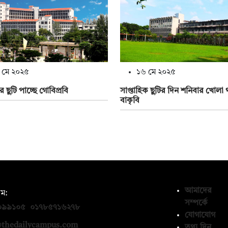
 মে ২০২৫
১৬ মে ২০২৫
 ছুটি পাচ্ছে গোবিপ্রবি
সাপ্তাহিক ছুটির দিন শনিবার খোলা
বাকৃবি
আমাদের
ম:
সম্পর্কে
০৯৯১০৫
,
০১৭৮৫৭১৬২৭৮
যোগাযোগ
thedailycampus.com
তথ্য দিন