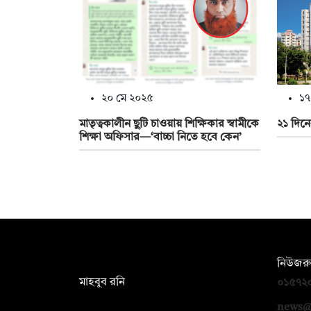
২০ মে ২০২৫
১৭
মাতৃত্বকালীন ছুটি চাওয়ায় শিক্ষিকার স্বামীকে
২১ দিনের
শিক্ষা অফিসার—‘বাচ্চা নিতে হবে কেন’
সম্পাদক:
নিউজরু
মাহবুব রনি
০১৫৭২
দ্য ডেইলি ক্যাম্পাস, দ্বিতীয় তলা, হাসান
news@