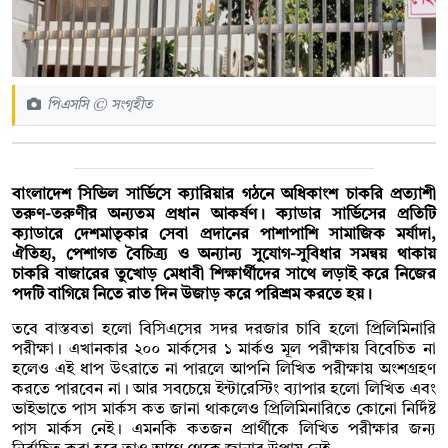
পিএসসি © সংগৃহীত
বাংলাদেশ সিভিল সার্ভিসে ক্যারিয়ার গঠনে অধিকাংশ চাকরি প্রত্যাশী
তরুণ-তরুণীর অন্যতম প্রধান আকর্ষণ। ক্যাডার সার্ভিসের প্রতিটি
ক্যাডারে দেশমাতৃকার সেবা প্রদানের পাশাপাশি সামাজিক মর্যাদা,
ঐতিহ্য, পেশাগত বৈচিত্র্য ও অন্যান্য সুযোগ-সুবিধার সমন্বয় থাকায়
চাকরি বাজারের তুখোড় মেধাবী শিক্ষার্থীদের সাথে লড়াই করে নিজের
পদটি বাগিয়ে নিতে রাত দিন উজাড় করে পরিশ্রম করতে হয়।
তবে বাস্তবতা হলো বিসিএসের সদর দরজার চাবি হলো প্রিলিমিনারি
পরীক্ষা। এখানকার ২০০ মার্কসের ১ মার্কও মূল পরীক্ষায় বিবেচিত না
হলেও এই ধাপ উৎরাতে না পারলে আপনি লিখিত পরীক্ষায় অংশগ্রহণ
করতে পারবেন না। আর সবচেয়ে ইন্টারেস্টিং ব্যাপার হলো লিখিত এবং
ভাইভাতে পাস মার্কস কত জানা থাকলেও প্রিলিমিনারিতে কোনো নির্দিষ্ট
পাস মার্কস নেই। এমনকি কতজন প্রার্থীকে লিখিত পরীক্ষার জন্য