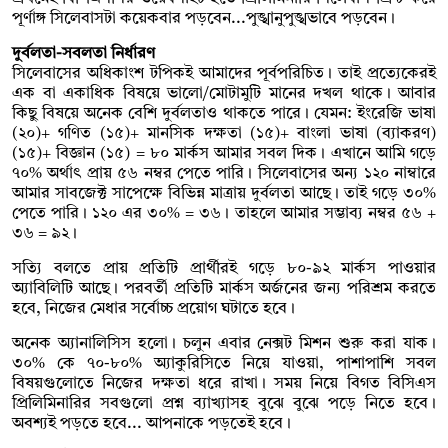
পূর্ণাঙ্গ সিলেবাসটা কয়েকবার পড়বেন...পুঙ্খানুপুঙ্খভাবে পড়বেন।
দুর্বলতা-সবলতা নির্ধারণ
সিলেবাসের অধিকাংশ টপিকই আমাদের পূর্বপরিচিত। তাই প্রত্যেকেরই
এক বা একাধিক বিষয়ে ভালো/মোটামুটি মানের দখল থাকে। আবার
কিছু বিষয়ে অনেক বেশি দুর্বলতাও থাকতে পারে। যেমন: ইংরেজি ভাষা
(২০)+ গণিত (১৫)+ মানসিক দক্ষতা (১৫)+ বাংলা ভাষা (ব্যাকরণ)
(১৫)+ বিজ্ঞান (১৫) = ৮০ মার্কস আমার সবল দিক। এখানে আমি গড়ে
৭০% অর্থাৎ প্রায় ৫৬ নম্বর পেতে পারি। সিলেবাসের অন্য ১২০ নাম্বারে
আমার সাবজেক্ট সাপেক্ষে বিভিন্ন মাত্রায় দুর্বলতা আছে। তাই গড়ে ৩০%
পেতে পারি। ১২০ এর ৩০% = ৩৬। তাহলে আমার সম্ভাব্য নম্বর ৫৬ +
৩৬ = ৯২।
সত্যি বলতে প্রায় প্রতিটি প্রার্থীরই গড়ে ৮০-৯২ মার্কস পাওয়ার
অ্যাবিলিটি আছে। পরবর্তী প্রতিটি মার্কস অর্জনের জন্য পরিশ্রম করতে
হবে, নিজের মেধার সর্বোচ্চ প্রয়োগ ঘটাতে হবে।
অনেক অ্যানালিসিস হলো। চলুন এবার নেক্সট মিশন শুরু করা যাক।
৩০% কে ৭০-৮০% অ্যাকুরিসিতে নিয়ে যাওয়া, পাশাপাশি সবল
বিষয়গুলোতে নিজের দক্ষতা ধরে রাখা। সময় নিয়ে বিগত বিসিএস
প্রিলিমিনারির সবগুলো প্রশ্ন ব্যাখ্যাসহ বুঝে বুঝে পড়ে নিতে হবে।
অবশ্যই পড়তে হবে... আপনাকে পড়তেই হবে।