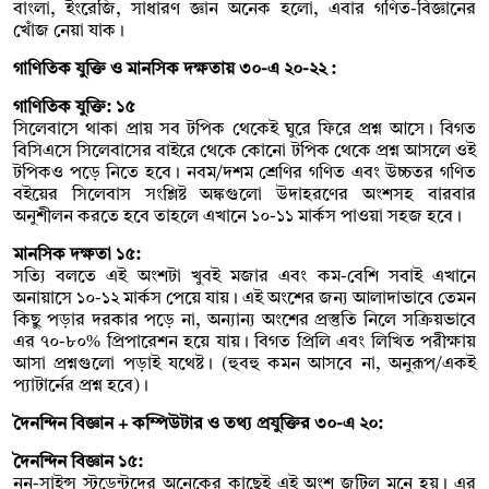
বাংলা, ইংরেজি, সাধারণ জ্ঞান অনেক হলো, এবার গণিত-বিজ্ঞানের
খোঁজ নেয়া যাক।
গাণিতিক যুক্তি ও মানসিক দক্ষতায় ৩০-এ ২০-২২ :
গাণিতিক যুক্তি: ১৫
সিলেবাসে থাকা প্রায় সব টপিক থেকেই ঘুরে ফিরে প্রশ্ন আসে। বিগত
বিসিএসে সিলেবাসের বাইরে থেকে কোনো টপিক থেকে প্রশ্ন আসলে ওই
টপিকও পড়ে নিতে হবে। নবম/দশম শ্রেণির গণিত এবং উচ্চতর গণিত
বইয়ের সিলেবাস সংশ্লিষ্ট অঙ্কগুলো উদাহরণের অংশসহ বারবার
অনুশীলন করতে হবে তাহলে এখানে ১০-১১ মার্কস পাওয়া সহজ হবে।
মানসিক দক্ষতা ১৫:
সত্যি বলতে এই অংশটা খুবই মজার এবং কম-বেশি সবাই এখানে
অনায়াসে ১০-১২ মার্কস পেয়ে যায়। এই অংশের জন্য আলাদাভাবে তেমন
কিছু পড়ার দরকার পড়ে না, অন্যান্য অংশের প্রস্তুতি নিলে সক্রিয়ভাবে
এর ৭০-৮০% প্রিপারেশন হয়ে যায়। বিগত প্রিলি এবং লিখিত পরীক্ষায়
আসা প্রশ্নগুলো পড়াই যথেষ্ট। (হুবহু কমন আসবে না, অনুরূপ/একই
প্যাটার্নের প্রশ্ন হবে)।
দৈনন্দিন বিজ্ঞান + কম্পিউটার ও তথ্য প্রযুক্তির ৩০-এ ২০:
দৈনন্দিন বিজ্ঞান ১৫:
নন-সাইন্স স্টুডেন্টদের অনেকের কাছেই এই অংশ জটিল মনে হয়। এর