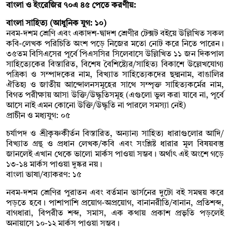
বাংলা ও ইংরেজির ৭০এ ৪৫ পেতে করণীয়:
বাংলা সাহিত্য (আধুনিক যুগ: ১০)
নবম-দশম শ্রেণি এবং একাদশ-দ্বাদশ শ্রেণীর টেক্সট বইয়ে উল্লিখিত সকল
কবি-লেখক পরিচিতি অংশ পড়ে নিজের মতো নোট করে নিতে পারেন।
৩৫তম বিসিএসের পূর্বে পিএসসির সিলেবাসে উল্লিখিত ১১ জন দিকপাল
সাহিত্যেকের বিস্তারিত, বিশেষ বৈশিষ্ট্যের/সাহিত্য বিকাশে উল্লেখযোগ্য
পত্রিকা ও সম্পাদকের নাম, বিখ্যাত সাহিত্যেকদের ছদ্মনাম, বাঙালির
ঐতিহ্য ও জাতীয় আন্দোলনসমূহের সাথে সম্পৃক্ত সাহিত্যকর্মের নাম,
বিগত পরীক্ষায় আসা উক্তি/উদ্ধৃতিসমূহ (এগুলো ভুল করা যাবে না, পূর্বে
আসে নাই এমন কোনো উক্তি/উদ্ধৃতি না পারলে সমস্যা নেই)
প্রাচীন ও মধ্যযুগ: ০৫
চর্যাপদ ও শ্রীকৃষ্ণকীর্তন বিস্তারিত, অন্যান্য সাহিত্য ধারাগুলোর আদি/
বিখ্যাত গ্রন্থ ও প্রধান লেখক/কবি এবং সংশ্লিষ্ট ধারার মূল বিষয়বস্তু
জানলেই এখান থেকে ভালো মার্কস পাওয়া সম্ভব। অর্থাৎ এই অংশে গড়ে
১৩-১৪ মার্কস পাওয়া দুষ্কর নয়।
বাংলা ভাষা/ব্যাকরণ: ১৫
নবম-দশম শ্রেণির পুরাতন এবং বর্তমান ভার্সনের দুটো বই সমন্বয় করে
পড়তে হবে। পাশাপাশি প্রয়োগ-অপ্রয়োগ, বানানরীতি/বানান, প্রতিশব্দ,
বাগধারা, বিপরীত শব্দ, সমাস, এক কথায় প্রকাশ প্রভৃতি পড়লেই
অনায়াসে ১০-১২ মার্কস পাওয়া সম্ভব।