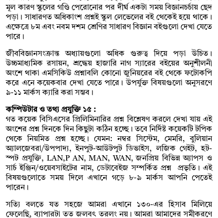
মূল কারণ স্কুলের গণ্ডি পেরোনোর পর দীর্ঘ একটা সময় বিজ্ঞানচর্চায় ছেদ
পড়া। সাধারণত অধিকাংশ প্রশ্নই স্কুল লেভেলের বই থেকেই হয়ে থাকে।
এক্ষেত্রে ৮ম এবং নবম দশম শ্রেণির সাধারণ বিজ্ঞান বইগুলো দেখা যেতে
পারে।
জীববিজ্ঞানসংক্রান্ত অধ্যায়গুলো অধিক গুরুত্ব দিয়ে পড়া উচিত।
উচ্চমাধ্যমিক রসায়ন, শ্রদ্ধেয় হাজারি নাগ স্যারের বইয়ের অনুশীলনী
অংশে থাকা এমসিকিউ প্রশ্নাবলি কোনো জুনিয়রের বই থেকে ফটোকপি
করে এনে কয়েকবার দেখা যেতে পারে। উপর্যুক্ত বিষয়গুলো অনুসরণে
৯-১১ মার্কস ক্যারি করা সম্ভব।
কম্পিউটার ও তথ্য প্রযুক্তি ১৫ :
গত কয়েক বিসিএসের প্রিলিমিনারির প্রশ্ন বিশ্লেষণ করলে দেখা যায় এই
অংশের প্রশ্ন দিনকে দিন কিছুটা কঠিন হচ্ছে। তবে নির্দিষ্ট কয়েকটি টপিক
থেকে নিয়মিত প্রশ্ন হচ্ছে। যেমন: নম্বর সিস্টেম, মেমরি, বুলিয়ান
অ্যালজেবরা/উপপাদ্য, ইনপুট-আউটপুট ডিভাইস, লজিক গেইট, হট-
স্পট প্রযুক্তি, LAN,P AN, MAN, WAN, জনপ্রিয় বিভিন্ন অ্যাপস ও
সার্চ ইঞ্জিন/ওয়েবসাইটের নাম, ডেটাবেইজ সম্পর্কিত প্রশ্ন প্রভৃতি। এই
বিষয়গুলোতে সময় দিলে এখানে গড়ে ৮-৯ মার্কস আপনি পেতেই
পারেন।
সত্যি বলতে যত সহজে আমরা এখানে ১৩০-এর হিসাব মিলিয়ে
ফেলেছি, ব্যাপারটা তত জলবৎ তরলং নয়। আমরা আমাদের সমীকরণে