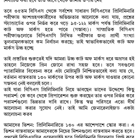
নির্বাচিত করা হবে তাও আগে থেকে জানার উপায় নেই
তবে ৩৫তম বিসিএস থেকে সর্বশেষ সাধারণ বিসিএসের প্রিলিমিনারি
পরীক্ষায় অংশগ্রহণকারীদের অভিজ্ঞতার আলোকে বলা যায়, প্রশ্নের
স্ট্যান্ডার্ডের ওপর নির্ভর করে গড়ে ৯৫-১২২ মার্কস পর্যন্ত প্রিলিমিনারি
কাট অফ মার্কস হতে পারে (সম্ভাব্য)। সাম্প্রতিক বিসিএস
পরীক্ষাগুলোতে বিপিএসসি লিখিত পরীক্ষার জন্য প্রার্থী সংখ্যা
তুলনামূলকভাবে কম নির্বাচন করছে; তাই স্বাভাবিকভাবেই কাট অফ
মার্কস উচ্চ হচ্ছে
তাই প্রস্তুতির শুরুতেই যদি আমরা উচ্চ কাট অফ মার্কস ধরে অগ্রসর হই
তাহলে নিজেকে গ্রিন জোনে রাখা সহজ হবে। তবে সবগুলো
প্যারামিটার বিবেচনা করে এটা মোটামুটি নিশ্চিতভাবেই বলা যায় যে,
বর্তমান বাস্তবতায় ১৩০ মার্কসের উপর কাট অফ মার্কস যাওয়ার কোনো
সম্ভবনা নেই বললেই চলে।
তাই যারা বিসিএস প্রিলিমিনারি নিয়ে ভাবছেন তাদের উদ্দেশ্যে কিছু
পরামর্শ: কে কবে থেকে প্রিপারেশন শুরু করছেন তার ওপর নির্ভর করে
পরামর্শগুলো ভিন্নতার দাবি রাখে। কিন্তু স্বল্প পরিসরে এতো দীর্ঘ
আলোচনা করার সুযোগ নেই। তাই আমি জেনারেলাইজড একটা
আলোচনা করব
আমাদের ভিশন: প্রিলিমিনারিতে ১৩০ এর আশেপাশে স্কোর করা। এ
ভিশন বাস্তবায়নে আমাদেরকে নিচের মিশনগুলো বাস্তবায়ন করতে হবে।
প্রথমেই বিপিএসসির ওয়েবসাইট হতে প্রিলিমিনারি সিলেবাস প্রিন্ট করে