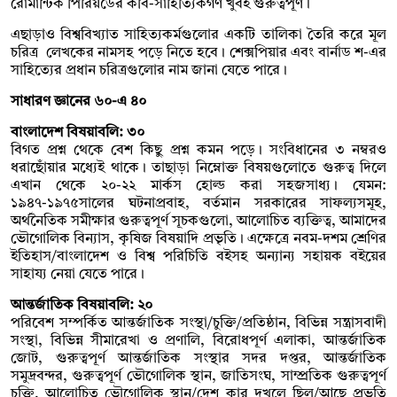
রোমান্টিক পিরিয়ডের কবি-সাহিত্যিকগণ খুবই গুরুত্বপূর্ণ।
এছাড়াও বিশ্ববিখ্যাত সাহিত্যকর্মগুলোর একটি তালিকা তৈরি করে মূল
চরিত্র লেখকের নামসহ পড়ে নিতে হবে। শেক্সপিয়ার এবং বার্নাড শ-এর
সাহিত্যের প্রধান চরিত্রগুলোর নাম জানা যেতে পারে।
সাধারণ জ্ঞানের ৬০-এ ৪০
বাংলাদেশ বিষয়াবলি: ৩০
বিগত প্রশ্ন থেকে বেশ কিছু প্রশ্ন কমন পড়ে। সংবিধানের ৩ নম্বরও
ধরাছোঁয়ার মধ্যেই থাকে। তাছাড়া নিম্নোক্ত বিষয়গুলোতে গুরুত্ব দিলে
এখান থেকে ২০-২২ মার্কস হোল্ড করা সহজসাধ্য। যেমন:
১৯৪৭-১৯৭৫সালের ঘটনাপ্রবাহ, বর্তমান সরকারের সাফল্যসমূহ,
অর্থনৈতিক সমীক্ষার গুরুত্বপূর্ণ সূচকগুলো, আলোচিত ব্যক্তিত্ব, আমাদের
ভৌগোলিক বিন্যাস, কৃষিজ বিষয়াদি প্রভৃতি। এক্ষেত্রে নবম-দশম শ্রেণির
ইতিহাস/বাংলাদেশ ও বিশ্ব পরিচিতি বইসহ অন্যান্য সহায়ক বইয়ের
সাহায্য নেয়া যেতে পারে।
আন্তর্জাতিক বিষয়াবলি: ২০
পরিবেশ সম্পর্কিত আন্তর্জাতিক সংস্থা/চুক্তি/প্রতিষ্ঠান, বিভিন্ন সন্ত্রাসবাদী
সংস্থা, বিভিন্ন সীমারেখা ও প্রণালি, বিরোধপূর্ণ এলাকা, আন্তর্জাতিক
জোট, গুরুত্বপূর্ণ আন্তর্জাতিক সংস্থার সদর দপ্তর, আন্তর্জাতিক
সমুদ্রবন্দর, গুরুত্বপূর্ণ ভৌগোলিক স্থান, জাতিসংঘ, সাম্প্রতিক গুরুত্বপূর্ণ
চুক্তি, আলোচিত ভৌগোলিক স্থান/দেশ কার দখলে ছিল/আছে প্রভৃতি