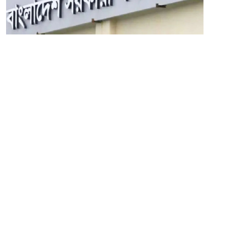
১১ সেপ্টেম্বর ২০২৫
৪৮তম বিশেষ বিসিএসের চূড়ান্ত ফল প্রকাশ
সম্পাদক:
মাহবুব রনি
দ্য ডেইলি ক্যাম্পাস, দ্বিতীয় তলা, হাসান হোল্ডিংস, ৫২/১ নিউ ইস্কাটন
রোড, ঢাকা ১০০০
info@thedailycampus.com
নিউজরুম:
বিজ্ঞাপন
০১৫৭২০৯৯১০৫
,
০১৭১২১৩৬৫৯৩
০১৭৮৫৭১৬২৭৮