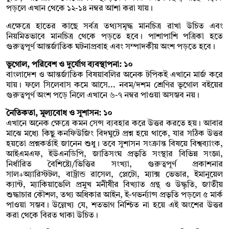
পড়লে এখান থেকে ১২-১৪ নম্বর আশা করা যায়।
এক্ষেত্রে হাতের কাছে সর্বত্র তথ্যসমৃদ্ধ মানচিত্র রাখা উচিত এবং
নিয়মিতভাবে মানচিত্র থেকে পড়তে হবে। পাশাপাশি পত্রিকা হতে
গুরুত্বপূর্ণ আন্তর্জাতিক ঘটনাপ্রবাহ এবং সম্পাদকীয় অংশ পড়তে হবে।
ভূগোল, পরিবেশ ও দুর্যোগ ব্যবস্থাপনা: ১০
বাংলাদেশ ও আন্তর্জাতিক বিষয়াবলির অনেক টপিকই এখানে মার্জ করে
যায়। ফলে সিলেবাস কমে আসে... নবম/দশম শ্রেণির ভূগোল বইয়ের
গুরুত্বপূর্ণ অংশ পড়ে নিলে এখানে ৬-৭ নম্বর পাওয়া অসম্ভব নয়।
নৈতিকতা, মূল্যবোধ ও সুশাসন: ১০
এখানে অনেক ক্ষেত্রে কমন সেন্স ব্যবহার করে উত্তর করতে হয়। আবার
মাঝে মধ্যে কিছু কনফিউজিং বিদঘুটে প্রশ্ন হয়ে থাকে, যার সঠিক উত্তর
হয়তো প্রশ্নকর্তাই জানেন শুধু। তবে সুশাসন সংক্রান্ত বিষয়ে বিশ্বব্যাংক,
আইএমএফ, ইউএনডিপি, জাতিসংঘ প্রভৃতি সংস্থার বিভিন্ন সংজ্ঞা,
নির্ধারিত বৈশিষ্ট্যে/ভিত্তির সংখ্যা, গুরুত্বপূর্ণ প্রকাশনার
সাল+অ্যারিস্টটল, বার্ট্রান্ড রাসেল, প্লেটো, ম্যাক্স ভেভার, ইমানুয়েল
ক্যান্ট, ম্যাকিয়াভেলি প্রমুখ মনীষীর বিখ্যাত গ্রন্থ ও উদ্ধৃতি, জাতীয়
শুদ্ধাচার কৌশল, তথ্য অধিকার আইন, ই-গভর্ন্যান্স প্রভৃতি পড়লে ৫ মার্ক
পাওয়া সম্ভব। উল্লেখ্য যে, শতভাগ নিশ্চিত না হয়ে এই অংশের উত্তর
করা থেকে বিরত থাকা উচিত।