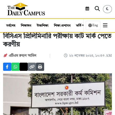
Eng
সর্বশেষ
শিক্ষাঙ্গন
উচ্চশিক্ষা
শিক্ষা প্রশাসন
ভর্তি পরীক্ষা
কর্মসংস্থান
বিসিএস প্রিলিমিনারি পরীক্ষায় কাট মার্ক পেতে
করণীয়
এটিএম রুহুল আমিন
২৬ নভেম্বর ২০২৫, ১০:৫৩ AM