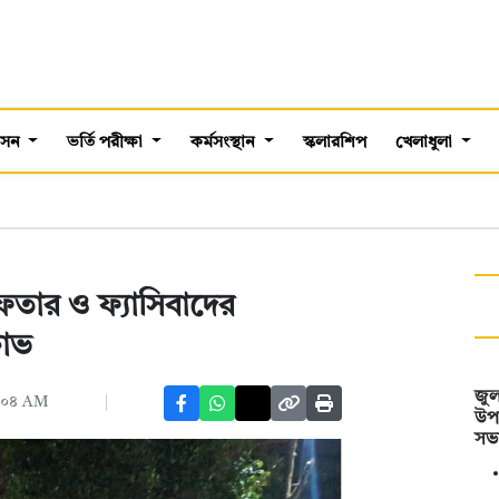
শাসন
ভর্তি পরীক্ষা
কর্মসংস্থান
স্কলারশিপ
খেলাধুলা
েফতার ও ফ্যাসিবাদের
ষোভ
জুল
০:০৪ AM
উপ
সভ