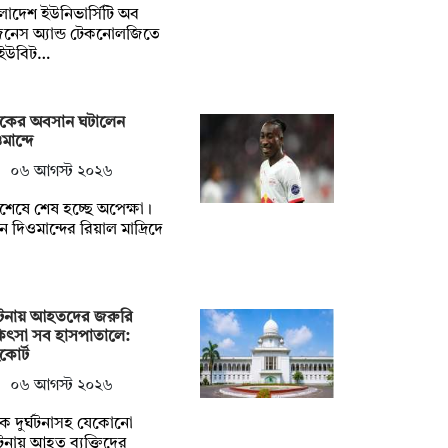
লাদেশ ইউনিভার্সিটি অব
নেস অ্যান্ড টেকনোলজিতে
িইউবিট…
টকের অবসান ঘটালেন
মান্দে
০৬ আগস্ট ২০২৬
েষে শেষ হচ্ছে অপেক্ষা।
ান দিওমান্দের রিয়াল মাদ্রিদে
্ঘটনায় আহতদের জরুরি
িৎসা সব হাসপাতালে:
কোর্ট
০৬ আগস্ট ২০২৬
ক দুর্ঘটনাসহ যেকোনো
্ঘটনায় আহত ব্যক্তিদের