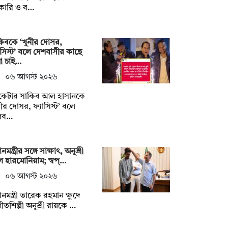
কারি ও ব…
িবকে ‘খুনীর দোসর,
াসিস্ট’ বলে দেশবাসীর কাছে
মা চাই…
০৬ আগস্ট ২০২৬
িকেটার সাকিব আল হাসানকে
নীর দোসর, ফ্যাসিস্ট’ বলে
শব…
ানমন্ত্রীর সঙ্গে সাক্ষাৎ, অনুশ্রী
 হারমোনিয়াম; স্বপ্…
০৬ আগস্ট ২০২৬
ধানমন্ত্রী তারেক রহমান ক্ষুদে
ীতশিল্পী অনুশ্রী রায়কে …