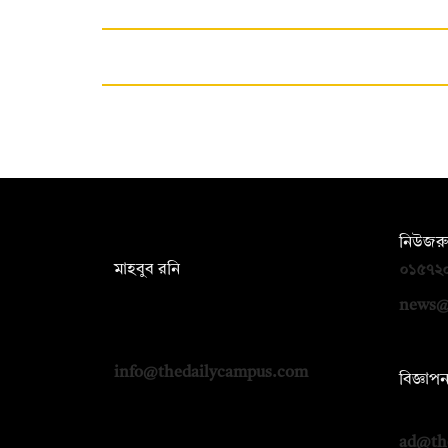
সম্পাদক:
নিউজরু
মাহবুব রনি
০১৫৭২
দ্য ডেইলি ক্যাম্পাস, দ্বিতীয় তলা, হাসান
news@
হোল্ডিংস, ৫২/১ নিউ ইস্কাটন রোড, ঢাকা
১০০০
info@thedailycampus.com
বিজ্ঞাপ
০১৭১২
ad@th