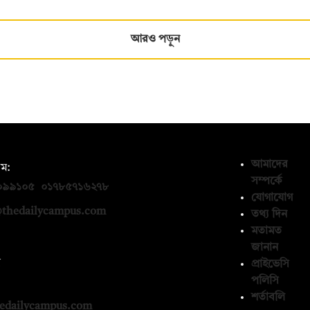
আরও পড়ুন
আমাদের
ম:
সম্পর্কে
০৯৯১০৫
,
০১৭৮৫৭১৬২৭৮
যোগাযোগ
thedailycampus.com
তথ্য দিন
মতামত
জানান
ন
প্রাইভেসি
পলিসি
১৩৬৫৯৩
শর্তাবলি
edailycampus.com