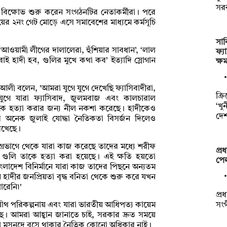
সর
ে বিক্ষোভ শুরু করেন সংগঠনটির নেতাকর্মীরা। পরে
য়ের ২নং গেট মোড়ে এসে সমাবেশের মাধ্যমে কর্মসূচি
সাক
‘আওয়ামী লীগের দালালেরা, হুঁশিয়ার সাবধান’, ‘লাল
ফ্য
ই হাদী হব, গুলির মুখে কথা কব’ ইত্যাদি স্লোগান
ক্ষ
আলী বলেন, 'আমরা যুগে যুগে দেখেছি ফ্যাসিবাদীরা,
ক্র
গে যুগে যারা ফ্যাসিবাদ, জুলমবাজ এবং কালচারাল
‘খু
াদেরকে হত্যা করার জন্য নীল নকশা করেছে। হাদীকেও
দে
 অনেক জুলাই যোদ্ধা নৈতিকতা বিসর্জন দিলেও
রেখেছে।
অগ্রভাগে থেকে যারা কাজ করেছে তাদের মধ্যে শরীফ
প্রধ
য় গুলি তাকে হত্যা করা হয়েছে। এই ক্ষতি হয়তো
পেল
াদেশ বিনির্মানে যারা কাজ তাদের পিছনে অন্যতম
হাদীর জনপ্রিয়তা বৃদ্ধ বনিতা থেকে শুরু করে যখন
ারেনি৷'
প্র
সংগ
যৌথ পরিকল্পনায় এবং যারা ভারতীয় আধিপত্য কায়েম
। আমরা আহ্বান জানাতে চাই, সরকার দ্রুত সময়ে
াহলে মসনদে বসে থাকার নৈতিক কোনো অধিকার নাই।