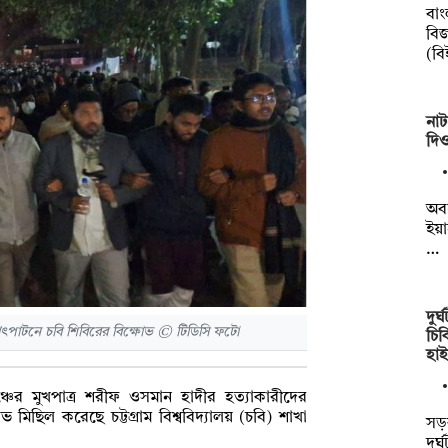
বাং
বিজ
(ব
না
দিও
অবশ
ইয়
…
দুর
লোৎপাটনে চবি শিবিরের বিক্ষোভ © টিডিসি ফটো
চিক
হাই
চের মুখপাত্র শরীফ ওসমান হাদীর হত্যাকারীদের
মিছিল করেছে চট্টগ্রাম বিশ্ববিদ্যালয় (চবি) শাখা
সড়
দুর