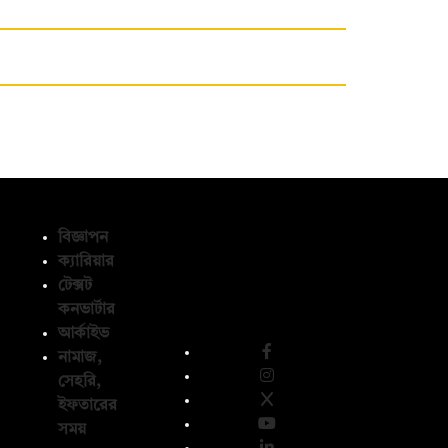
বিজ্ঞাপন
ক্যারিয়ার
টেক্সট
অনুসরণ করুন
কনভার্টার
আর্কাইভ
নামাজ,
সেহরি,
ইফতারের
সময়