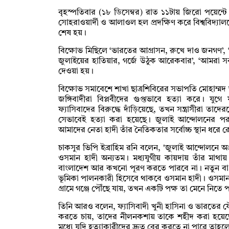
বৃহস্পতিবার (১৮ ডিসেম্বর) রাত ১১টায় জিরো পয়েন্ট
সোহরাওয়ার্দী ও আলাওল হল প্রদক্ষিণ করে বিশ্ববিদ্যাল
শেষ হয়।
বিক্ষোভ মিছিলে ‘ভারতের আগ্রাসন, রুখে দাও জনগণ’, 
জুলাইয়ের হাতিয়ার, গর্জে উঠুক আরেকবার’, ‘আমরা সবা
দেওয়া হয়।
বিক্ষোভ সমাবেশে শাখা ছাত্রশিবিরের সভাপতি মোহাম্মদ 
জঙ্গিবাদীরা বিপ্লবীদের গুপ্তভাবে হত্যা করে। যু
ফ্যাসিবাদের বিরুদ্ধে দাঁড়িয়েছে, তখন সন্ত্রাসীরা ত
সেভাবেই হত্যা করা হয়েছে। জুলাই আন্দোলনের পর
আমাদের নেতা হাদী তাঁর নৈতিকতার সর্বোচ্চ স্থান ধরে 
চাকসুর ভিপি ইব্রাহিম রনি বলেন, 'জুলাই আন্দোলনে 
ওসমান হাদী অন্যতম। মধ্যযুগীয় কায়দায় তাঁর মাথা
বাংলাদেশ আর কখনো পূরণ করতে পারবে না। নতুন বাংল
ভূমিকা পালনকারী হিসেবে থাকবে ওসমান হাদী। ওসমান 
গ্রামে গঞ্জে পৌঁছে যায়, তখন একটি পক্ষ তা মেনে নিতে প
তিনি আরও বলেন, ফ্যাসিবাদী খুনী হাসিনা ও ভারতের 
করতে চায়, তাদের নীলনকশায় তাকে শহীদ করা হয়েছে
মধ্যে যদি হত্যাকারীদের দ্রুত বের করতে না পারে ত