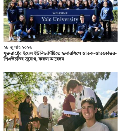
২৮ জুলাই ২০২৬
যুক্তরাষ্ট্রের ইয়েল ইউনিভার্সিটিতে স্কলারশিপে স্নাতক-স্নাতকোত্তর-
পিএউচডির সুযোগ, করুন আবেদন