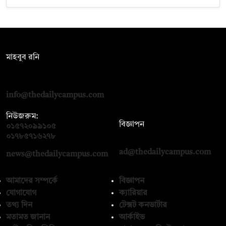
সম্পাদক:
মাহবুব রনি
দ্য ডেইলি ক্যাম্পাস, দ্বিতীয় তলা, হাসান হোল্ডিংস, ৫২/১ নিউ ইস্কাটন
রোড, ঢাকা ১০০০
info@thedailycampus.com
নিউজরুম:
বিজ্ঞাপন
০১৫৭২০৯৯১০৫
,
০১৭১২১৩৬৫৯৩
০১৭৮৫৭১৬২৭৮
ad@thedailycampus.com
news@thedailycampus.com
আমাদের সম্পর্কে
বিজ্ঞাপন
যোগাযোগ
ক্যারিয়ার
তথ্য দিন
টেক্সট কনভার্টার
মতামত জানান
আর্কাইভ