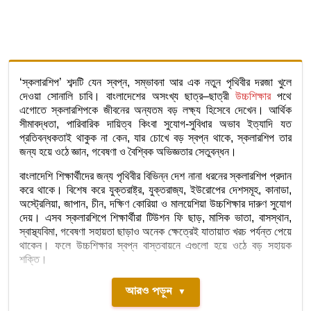
‘স্কলারশিপ’ শব্দটি যেন স্বপ্ন, সম্ভাবনা আর এক নতুন পৃথিবীর দরজা খুলে
দেওয়া সোনালি চাবি। বাংলাদেশের অসংখ্য ছাত্র–ছাত্রী
উচ্চশিক্ষার
পথে
এগোতে স্কলারশিপকে জীবনের অন্যতম বড় লক্ষ্য হিসেবে দেখেন। আর্থিক
সীমাবদ্ধতা, পারিবারিক দায়িত্ব কিংবা সুযোগ-সুবিধার অভাব ইত্যাদি যত
প্রতিবন্ধকতাই থাকুক না কেন, যার চোখে বড় স্বপ্ন থাকে, স্কলারশিপ তার
জন্য হয়ে ওঠে জ্ঞান, গবেষণা ও বৈশ্বিক অভিজ্ঞতার সেতুবন্ধন।
বাংলাদেশি শিক্ষার্থীদের জন্য পৃথিবীর বিভিন্ন দেশ নানা ধরনের স্কলারশিপ প্রদান
করে থাকে। বিশেষ করে যুক্তরাষ্ট্র, যুক্তরাজ্য, ইউরোপের দেশসমূহ, কানাডা,
অস্ট্রেলিয়া, জাপান, চীন, দক্ষিণ কোরিয়া ও মালয়েশিয়া উচ্চশিক্ষার দারুণ সুযোগ
দেয়। এসব স্কলারশিপে শিক্ষার্থীরা টিউশন ফি ছাড়, মাসিক ভাতা, বাসস্থান,
স্বাস্থ্যবিমা, গবেষণা সহায়তা ছাড়াও অনেক ক্ষেত্রেই যাতায়াত খরচ পর্যন্ত পেয়ে
থাকেন। ফলে উচ্চশিক্ষার স্বপ্ন বাস্তবায়নে এগুলো হয়ে ওঠে বড় সহায়ক
শক্তি।
আরও পড়ুন
▼