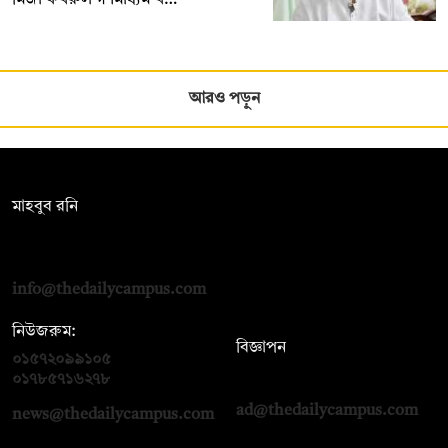
আরও পড়ুন
সম্পাদক:
মাহবুব রনি
দ্য ডেইলি ক্যাম্পাস, দ্বিতীয় তলা, হাসান হোল্ডিংস, ৫২/১ নিউ ইস্কাটন
রোড, ঢাকা ১০০০
info@thedailycampus.com
নিউজরুম:
বিজ্ঞাপন
০১৫৭২০৯৯১০৫
,
০১৭১২১৩৬৫৯৩
০১৭৮৫৭১৬২৭৮
ad@thedailycampus.com
news@thedailycampus.com