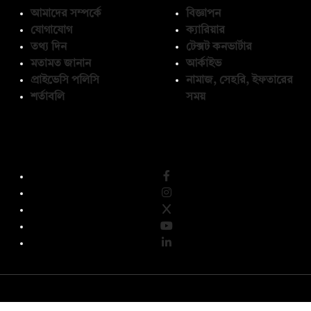
আমাদের সম্পর্কে
বিজ্ঞাপন
যোগাযোগ
ক্যারিয়ার
তথ্য দিন
টেক্সট কনভার্টার
মতামত জানান
আর্কাইভ
প্রাইভেসি পলিসি
নামাজ, সেহরি, ইফতারের
শর্তাবলি
সময়
অনুসরণ করুন
© কপিরাইট 2026, দ্য ডেইলি ক্যাম্পাস লিমিটেড