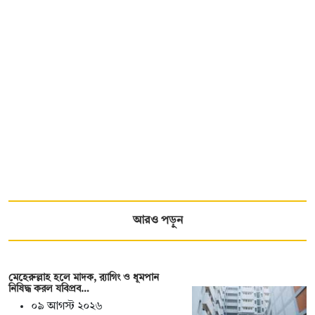
আরও পড়ুন
মেহেরুল্লাহ হলে মাদক, র‍্যাগিং ও ধূমপান
নিষিদ্ধ করল যবিপ্রব…
০৯ আগস্ট ২০২৬