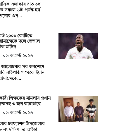
াসিক এলাকায় রাত ৯টা
ে সকাল ৬টা পর্যন্ত হর্ন
জানোর ওপ…
র্ড ২০০০ কোটিতে
োমান্দেকে দলে ভেড়াল
াল মাদ্রিদ
০৬ আগস্ট ২০২৬
র্ঘ আলোচনার পর অবশেষে
বি লাইপজিগ থেকে ইয়ান
োমান্দেকে…
ারী শিক্ষকের মামলায় প্রধান
্ষকসহ ৩ জন কারাগারে
০৬ আগস্ট ২০২৬
লার চরফ্যাশন উপজেলার
 নং দক্ষিণ চর আইচা