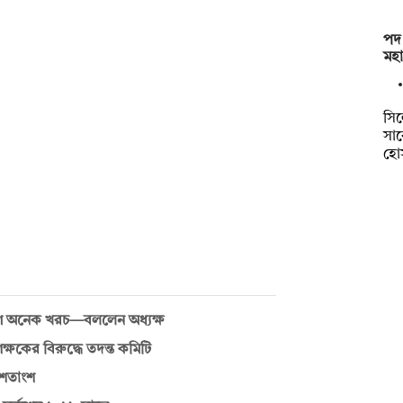
পদ
মহ
সি
সা
হো
িয়োগে অনেক খরচ—বললেন অধ্যক্ষ
্ষকের বিরুদ্ধে তদন্ত কমিটি
 শতাংশ