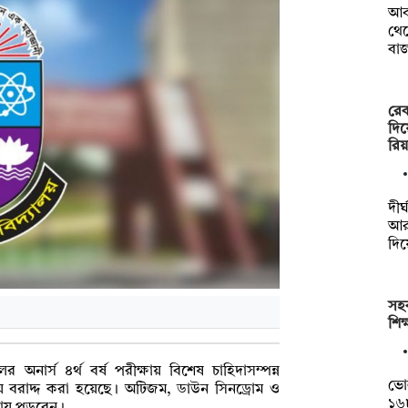
আব
থেক
বা
রেক
দিয়
রিয়
দী
আর
দিয়
সহক
শিক
 অনার্স ৪র্থ বর্ষ পরীক্ষায় বিশেষ চাহিদাসম্পন্ন
ভো
ট সময় বরাদ্দ করা হয়েছে। অটিজম, ডাউন সিনড্রোম ও
১৬৮