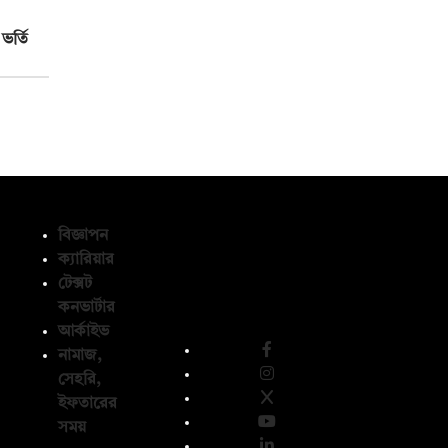
ভর্তি
বিজ্ঞাপন
ক্যারিয়ার
টেক্সট
অনুসরণ করুন
কনভার্টার
আর্কাইভ
নামাজ,
সেহরি,
ইফতারের
সময়