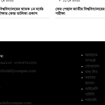
 মে ২০২৫
১১ মে ২০২৫
িশ্ববিদ্যালয়ের স্নাতক ১ম বর্ষের
ফের পেছাল জাতীয় বিশ্ববিদ্যালয়ের 
ীক্ষার কেন্দ্র তালিকা প্রকাশ
পরীক্ষা
আমাদের
ম:
সম্পর্কে
০৯৯১০৫
,
০১৭৮৫৭১৬২৭৮
যোগাযোগ
thedailycampus.com
তথ্য দিন
মতামত
জানান
ন
প্রাইভেসি
পলিসি
১৩৬৫৯৩
শর্তাবলি
edailycampus.com