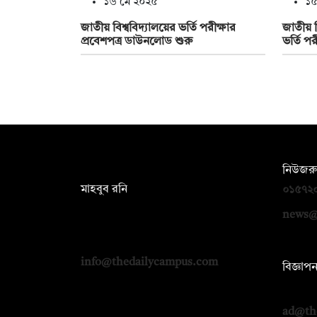
১৬ মে ২০২৫
১৫
জাতীয় বিশ্ববিদ্যালয়ের ভর্তি পরীক্ষার
জাতীয় ব
প্রবেশপত্র ডাউনলোড শুরু
ভর্তি পর
সম্পাদক:
নিউজরু
মাহবুব রনি
০১৫৭২
দ্য ডেইলি ক্যাম্পাস, দ্বিতীয় তলা, হাসান
news@
হোল্ডিংস, ৫২/১ নিউ ইস্কাটন রোড, ঢাকা
১০০০
info@thedailycampus.com
বিজ্ঞাপ
০১৭১২
ad@th