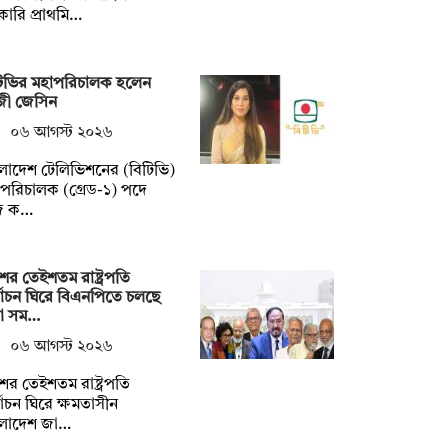
ারি প্রাথমি…
টিভির মহাপরিচালক হলেন
জী জেসিন
০৬ আগস্ট ২০২৬
লাদেশ টেলিভিশনের (বিটিভি)
পরিচালক (গ্রেড-১) পদে
জ ক…
ের তেইশতম রাষ্ট্রপতি
্বাচন ঘিরে বিএনপিতে চলছে
না সম…
০৬ আগস্ট ২০২৬
ের তেইশতম রাষ্ট্রপতি
্বাচন ঘিরে ক্ষমতাসীন
ংলাদেশ জা…