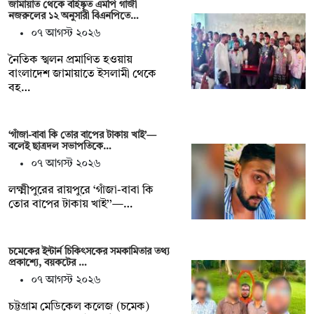
জামায়াত থেকে বহিষ্কৃত এমপি গাজী
নজরুলের ১২ অনুসারী বিএনপিতে…
০৭ আগস্ট ২০২৬
নৈতিক স্খলন প্রমাণিত হওয়ায়
বাংলাদেশ জামায়াতে ইসলামী থেকে
বহ…
‘গাঁজা-বাবা কি তোর বাপের টাকায় খাই’—
বলেই ছাত্রদল সভাপতিকে…
০৭ আগস্ট ২০২৬
লক্ষ্মীপুরের রায়পুরে ‘গাঁজা-বাবা কি
তোর বাপের টাকায় খাই’’—…
চমেকের ইন্টার্ন চিকিৎসকের সমকামিতার তথ্য
প্রকাশ্যে, বয়কটের …
০৭ আগস্ট ২০২৬
চট্টগ্রাম মেডিকেল কলেজ (চমেক)