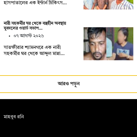
হাসপাতালের এক ইন্টার্ন চিকিৎস…
নারী সহকর্মীর ঘর থেকে বস্ত্রহীন অবস্থায়
যুবদলের ওয়ার্ড সভাপ…
০৭ আগস্ট ২০২৬
সাতক্ষীরার শ্যামনগরে এক নারী
সহকর্মীর ঘর থেকে আব্দুল মান্না…
আরও পড়ুন
সম্পাদক:
মাহবুব রনি
দ্য ডেইলি ক্যাম্পাস, দ্বিতীয় তলা, হাসান হোল্ডিংস, ৫২/১ নিউ ইস্কাটন
রোড, ঢাকা ১০০০