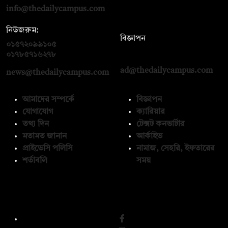
info@thedailycampus.com
নিউজরুম:
বিজ্ঞাপন
০১৫৭২০৯৯১০৫
,
০১৭১২১৩৬৫৯৩
০১৭৮৫৭১৬২৭৮
ad@thedailycampus.com
news@thedailycampus.com
আমাদের সম্পর্কে
বিজ্ঞাপন
যোগাযোগ
ক্যারিয়ার
তথ্য দিন
টেক্সট কনভার্টার
মতামত জানান
আর্কাইভ
প্রাইভেসি পলিসি
নামাজ, সেহরি, ইফতারের
শর্তাবলি
সময়
অনুসরণ করুন