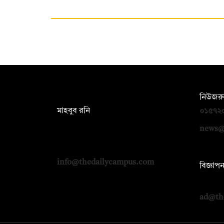
সম্পাদক:
নিউজরু
মাহবুব রনি
০১৫৭২
দ্য ডেইলি ক্যাম্পাস, দ্বিতীয় তলা, হাসান
news@
হোল্ডিংস, ৫২/১ নিউ ইস্কাটন রোড, ঢাকা
১০০০
info@thedailycampus.com
বিজ্ঞাপ
০১৭১২
ad@th