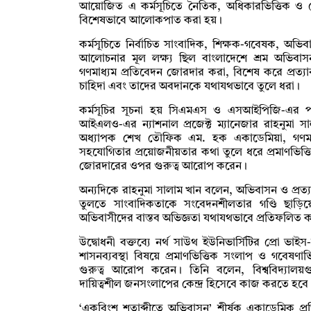
আয়োজিত এ কর্মসূচিতে নৈতিক, অধিকারভিত্তিক ও জ
বিশেষভাবে আলোকপাত করা হয়।
কর্মসূচিতে নির্বাচিত সাংবাদিক, শিক্ষক-গবেষক, অভি
আলোচনার মূল লক্ষ্য ছিল বাংলাদেশে শ্রম অভিবাসন
গণমাধ্যম প্রতিবেদন জোরদার করা, বিশেষ করে প্রত্যাব
চাহিদা এবং তাদের অবদানকে যথাযথভাবে তুলে ধরা।
কর্মসূচির সূচনা হয় সিএমএস ও এসআইপিজি-এর
আইএলও-এর ন্যাশনাল প্রজেক্ট ম্যানেজার রাহনুমা সাল
অধ্যাপক শেখ তৌফিক এম. হক একাডেমিয়া, গণমাধ্
সহযোগিতার প্রয়োজনীয়তার কথা তুলে ধরে প্রমাণভিত্
জোরদারের ওপর গুরুত্ব আরোপ করেন।
অন্যদিকে রাহনুমা সালাম খান বলেন, অভিবাসন ও প্রত
তুলতে সাংবাদিকতাকে সংবেদনশীলতার গণ্ডি ছাড়িয়ে
অভিবাসীদের বাস্তব অভিজ্ঞতা যথাযথভাবে প্রতিফলিত
উদ্বোধনী বক্তব্যে নর্থ সাউথ ইউনিভার্সিটির প্রো ভ
শাসনব্যবস্থা বিষয়ে প্রমাণভিত্তিক সংলাপ ও গবেষণা
গুরুত্ব আরোপ করেন। তিনি বলেন, বিশ্ববিদ্যালয়গু
দায়িত্বশীল জনসংলাপের কেন্দ্র হিসেবে কাজ করতে হবে
‘একবিংশ শতাব্দীতে অভিবাসন’ শীর্ষক একাডেমিক প্র