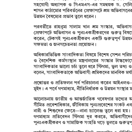
সহযোগী অধ্যাপক ও সিএমএস-এর সমন্বয়ক ড. সেলিম
শাসন কাঠামোর পরিবর্তনের প্রেক্ষাপটে শ্রম অভিবাসন
উন্নয়ন বৈষম্যের প্রভাব তুলে ধরেন।
পরবর্তীতে রাহনুমা সালাম খান শ্রম সংস্কার, অভিবা
প্রেক্ষাপটে অভিবাসন ও পুনঃএকত্রীকরণের গুরুত্ব বিষ
করেন, টেকসই পুনঃএকত্রীকরণ একটি গুরুত্বপূর্ণ উন্নয়ন 
সক্ষমতা ও জনসচেতনতা প্রয়োজন।
অধিকারভিত্তিক সাংবাদিকতা বিষয়ে বিশেষ সেশন পরিচা
ও বৈদেশিক কর্মসংস্থান মন্ত্রণালয়ের সংস্কার টাস্কফো
সাংবাদিকতার ভালো চর্চা তুলে ধরে স্টিগমা, ভুল তথ্য ও
বলেন, সাংবাদিকতাকে অভিবাসী শ্রমিকদের মানবিক মর্য
প্রশ্নোত্তর ও প্রতিফলন পর্ব পরিচালনা করেন আইএলও-এর
মুইদ। এ পর্বে গণমাধ্যম, নীতিনির্ধারক ও উন্নয়ন সংস্থার
আলোচনায় জাতীয় ও আন্তর্জাতিক গবেষণার তথ্যের আলো
সীমিত প্রবেশাধিকার, জীবিকায় পুনঃপ্রবেশের সংকট
নারী ও শিশুদের ক্ষেত্রে—নানা চ্যালেঞ্জ তুলে ধরা 
গণমাধ্যম প্রতিবেদন স্টিগমা দূর করতে, অভিবাসীদে
পুনঃএকত্রীকরণ ও সামাজিক সংহতি গড়ে তুলতে গুরুত্বপূ