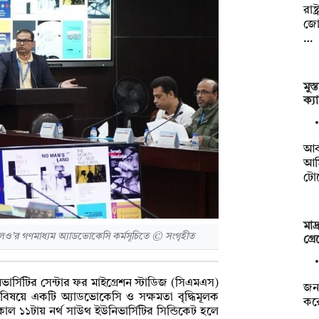
রাষ
জোট
…
মুস
ক্য
আব
আম
টোয়
মাদ
’র গণমাধ্যম অ্যাডভোকেসি কর্মসূচিতে © সংগৃহীত
গ্র
ভার্সিটির সেন্টার ফর মাইগ্রেশন স্টাডিজ (সিএমএস)
জনব
ন বিষয়ে একটি অ্যাডভোকেসি ও সক্ষমতা বৃদ্ধিমূলক
করে
সকাল ১১টায় নর্থ সাউথ ইউনিভার্সিটির সিন্ডিকেট হলে