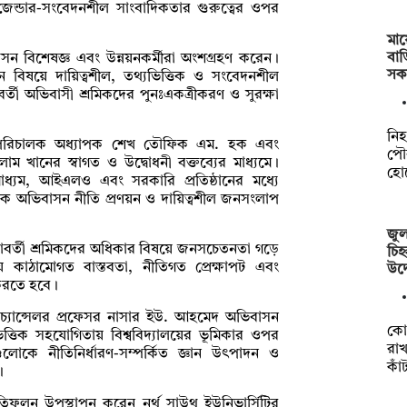
েন্ডার-সংবেদনশীল সাংবাদিকতার গুরুত্বের ওপর
মায়
বাড়
বাসন বিশেষজ্ঞ এবং উন্নয়নকর্মীরা অংশগ্রহণ করেন।
সক
 বিষয়ে দায়িত্বশীল, তথ্যভিত্তিক ও সংবেদনশীল
র্তী অভিবাসী শ্রমিকদের পুনঃএকত্রীকরণ ও সুরক্ষা
নিহ
 পরিচালক অধ্যাপক শেখ তৌফিক এম. হক এবং
পৌর
াম খানের স্বাগত ও উদ্বোধনী বক্তব্যের মাধ্যমে।
হো
যম, আইএলও এবং সরকারি প্রতিষ্ঠানের মধ্যে
তিক অভিবাসন নীতি প্রণয়ন ও দায়িত্বশীল জনসংলাপ
জুল
্যাবর্তী শ্রমিকদের অধিকার বিষয়ে জনসচেতনতা গড়ে
চিহ
 কাঠামোগত বাস্তবতা, নীতিগত প্রেক্ষাপট এবং
উদ্
 করতে হবে।
াইস-চ্যান্সেলর প্রফেসর নাসার ইউ. আহমেদ অভিবাসন
কো
ভিত্তিক সহযোগিতায় বিশ্ববিদ্যালয়ের ভূমিকার ওপর
রাখ
লোকে নীতিনির্ধারণ-সম্পর্কিত জ্ঞান উৎপাদন ও
কা
।
তিফলন উপস্থাপন করেন নর্থ সাউথ ইউনিভার্সিটির