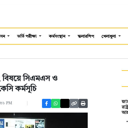
শাসন
ভর্তি পরীক্ষা
কর্মসংস্থান
স্কলারশিপ
খেলাধুলা
ং বিষয়ে সিএমএস ও
সি কর্মসূচি
জা
৭:৫৬ PM
রাষ্
আহ