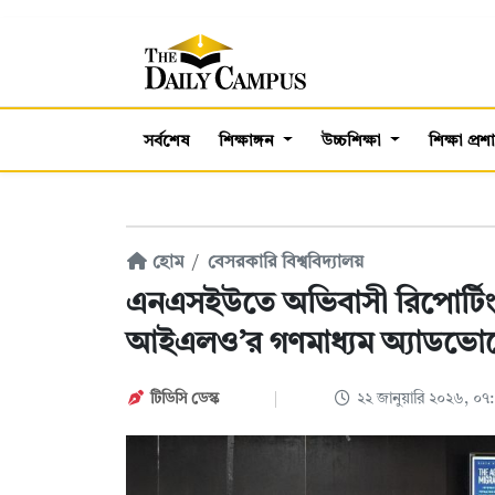
সর্বশেষ
শিক্ষাঙ্গন
উচ্চশিক্ষা
শিক্ষা প্র
হোম
বেসরকারি বিশ্ববিদ্যালয়
এনএসইউতে অভিবাসী রিপোর্টি
আইএলও’র গণমাধ্যম অ্যাডভোকে
টিডিসি ডেস্ক
২২ জানুয়ারি ২০২৬, ০