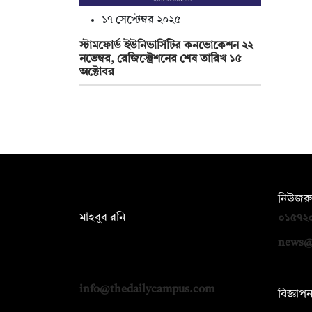
১৭ সেপ্টেম্বর ২০২৫
স্টামফোর্ড ইউনিভার্সিটির কনভোকেশন ২২
নভেম্বর, রেজিস্ট্রেশনের শেষ তারিখ ১৫
অক্টোবর
সম্পাদক:
নিউজরু
মাহবুব রনি
০১৫৭২
দ্য ডেইলি ক্যাম্পাস, দ্বিতীয় তলা, হাসান
news@
হোল্ডিংস, ৫২/১ নিউ ইস্কাটন রোড, ঢাকা
১০০০
info@thedailycampus.com
বিজ্ঞাপ