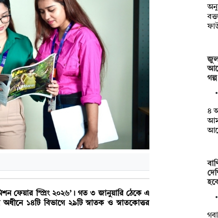
অনু
বক্
ফা
জুল
আরে
গল্প
৪ 
আমা
আন
বাণ
দেশ
হব
ডমিশন ফেয়ার স্প্রিং ২০২৬’। গত ৩ জানুয়ারি ঠেকে এ
ের অধীনে ১৪টি বিভাগে ২৯টি স্নাতক ও স্নাতকোত্তর
গবা