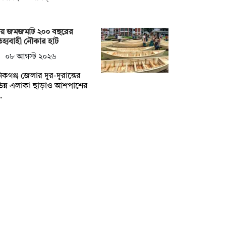
ষায় জমজমাট ২০০ বছরের
হ্যবাহী নৌকার হাট
০৮ আগস্ট ২০২৬
িকগঞ্জ জেলার দূর-দূরান্তের
িন্ন এলাকা ছাড়াও আশপাশের
…