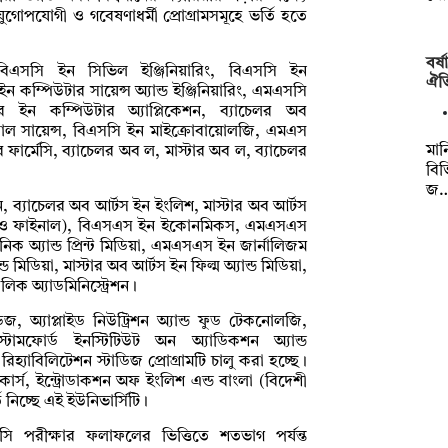
যুগোপযোগী ও গবেষণাধর্মী প্রোগ্রামসমূহে ভর্তি হতে
বর্
, বিএসসি ইন সিভিল ইঞ্জিনিয়ারিং, বিএসসি ইন
ঐতি
 ইন কম্পিউটার সায়েন্স অ্যান্ড ইঞ্জিনিয়ারিং, এমএসসি
্টার ইন কম্পিউটার অ্যাপ্লিকেশন, ব্যাচেলর অব
টাল সায়েন্স, বিএসসি ইন মাইক্রোবায়োলজি, এমএস
মান
 ফার্মেসি, ব্যাচেলর অব ল, মাস্টার অব ল, ব্যাচেলর
বিভ
জ
শন, ব্যাচেলর অব আর্টস ইন ইংলিশ, মাস্টার অব আর্টস
নারি ও ফাইনাল), বিএসএস ইন ইকোনমিকস, এমএসএস
 অ্যান্ড প্রিন্ট মিডিয়া, এমএসএস ইন জার্নালিজম
্ড মিডিয়া, মাস্টার অব আর্টস ইন ফিল্ম অ্যান্ড মিডিয়া,
লিক অ্যাডমিনিস্ট্রেশন।
জ, অ্যাপ্লাইড নিউট্রিশন অ্যান্ড ফুড টেকনোলজি,
্টামফোর্ড ইনস্টিটিউট অন অ্যাডিকশন অ্যান্ড
িহ্যাবিলিটেশন স্টাডিজ প্রোগ্রামটি চালু করা হচ্ছে।
োর্স, ইন্ট্রোডাকশন অফ ইংলিশ এন্ড বাংলা (বিদেশী
 নিচ্ছে এই ইউনিভার্সিটি।
সসি পরীক্ষার ফলাফলের ভিত্তিতে শতভাগ পর্যন্ত