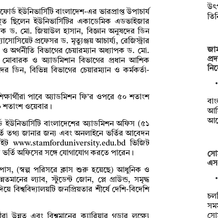
উৎপ
োর্ড ইউনিভার্সিটি বাংলাদেশ-এর ভারপ্রাপ্ত উপাচার্য
তি
িত ছিলেন ইউনিভার্সিটির একাডেমিক এডভাইজার
ক ড. মো. জিয়াউল হাসান, বিজ্ঞান অনুষদের ডিন
সিয়েট প্রফেসর ড. মৃত্যুঞ্জয় আচার্য্য, রেজিস্ট্রার
জা
ও অর্থনীতি বিভাগের চেয়ারম্যান অধ্যাপক ড. মো.
প্র
্ত মোবারক ও অ্যাডমিশান বিভাগের প্রধান আশিক
নি
 ডিন, বিভিন্ন বিভাগের চেয়ারম্যান ও কর্মকর্তা-
শিক্ষার্থীরা পাবে অ্যাডমিশন ফি’র ওপরে ৫০ শতাংশ
বাং
১০ শতাংশ ওয়েবার।
আম
আয়
ড ইউনিভার্সিটি বাংলাদেশের অ্যাডমিশন অফিস (৫১
ভর্তি তথ্য জানার জন্য এবং অনলাইনে ভর্তির আবেদন
বসাইট www.stamforduniversity.edu.bd ভিজিট
ভর্তি অফিসের সঙ্গে যোগাযোগ করতে পারেন।
সো
এস
যাম্পাস, (স্বল্প পরিসরে ক্লাস শুরু হয়েছে) আধুনিক ও
নতমানের ল্যাব, স্টুডেন্ট জোন, প্লে গ্রাউন্ড, সমৃদ্ধ
দিয়ে বিশ্ববিদ্যালয়টি জনপ্রিয়তার শীর্ষে দেশি-বিদেশি
চল
সম
সো
রা উন্নত এবং বিশ্বমানের ক্যারিয়ার গড়ার লক্ষ্যে