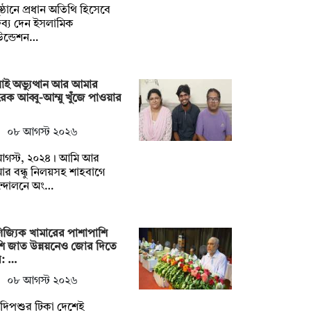
ষ্ঠানে প্রধান অতিথি হিসেবে
তব্য দেন ইসলামিক
উন্ডেশন…
াই অভ্যুত্থান আর আমার
ক আব্বু-আম্মু খুঁজে পাওয়ার
০৮ আগস্ট ২০২৬
আগস্ট, ২০২৪। আমি আর
র বন্ধু নিলয়সহ শাহবাগে
্দোলনে অং…
িজ্যিক খামারের পাশাপাশি
ি জাত উন্নয়নেও জোর দিতে
ে: …
০৮ আগস্ট ২০২৬
দিপশুর টিকা দেশেই