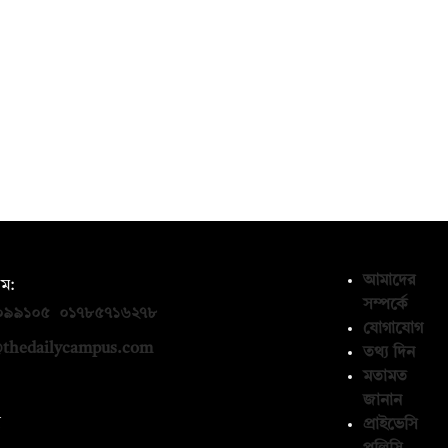
আমাদের
ম:
সম্পর্কে
০৯৯১০৫
,
০১৭৮৫৭১৬২৭৮
যোগাযোগ
thedailycampus.com
তথ্য দিন
মতামত
জানান
ন
প্রাইভেসি