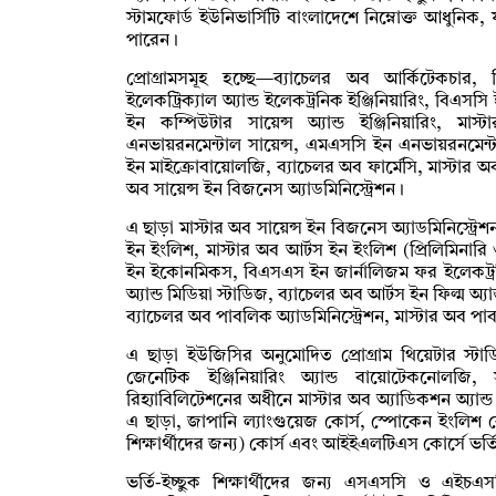
স্টামফোর্ড ইউনিভার্সিটি বাংলাদেশে নিম্নোক্ত আধুনিক, 
পারেন।
প্রোগ্রামসমূহ হচ্ছে—ব্যাচেলর অব আর্কিটেকচার
ইলেকট্রিক্যাল অ্যান্ড ইলেকট্রনিক ইঞ্জিনিয়ারিং, বিএসসি
ইন কম্পিউটার সায়েন্স অ্যান্ড ইঞ্জিনিয়ারিং, মাস
এনভায়রনমেন্টাল সায়েন্স, এমএসসি ইন এনভায়রনমেন্
ইন মাইক্রোবায়োলজি, ব্যাচেলর অব ফার্মেসি, মাস্টার অব
অব সায়েন্স ইন বিজনেস অ্যাডমিনিস্ট্রেশন।
এ ছাড়া মাস্টার অব সায়েন্স ইন বিজনেস অ্যাডমিনিস্ট্রে
ইন ইংলিশ, মাস্টার অব আর্টস ইন ইংলিশ (প্রিলিমি
ইন ইকোনমিকস, বিএসএস ইন জার্নালিজম ফর ইলেকট্রনিক
অ্যান্ড মিডিয়া স্টাডিজ, ব্যাচেলর অব আর্টস ইন ফিল্ম অ্যান
ব্যাচেলর অব পাবলিক অ্যাডমিনিস্ট্রেশন, মাস্টার অব পাব
এ ছাড়া ইউজিসির অনুমোদিত প্রোগ্রাম থিয়েটার স্টাডি
জেনেটিক ইঞ্জিনিয়ারিং অ্যান্ড বায়োটেকনোলজি, স
রিহ্যাবিলিটেশনের অধীনে মাস্টার অব অ্যাডিকশন অ্যান্ড র
এ ছাড়া, জাপানি ল্যাংগুয়েজ কোর্স, স্পোকেন ইংলিশ ক
শিক্ষার্থীদের জন্য) কোর্স এবং আইইএলটিএস কোর্সে ভর্তি
ভর্তি-ইচ্ছুক শিক্ষার্থীদের জন্য এসএসসি ও এইচএ