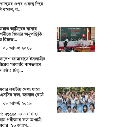
াদনের ওপর গুরুত্ব দিয়ে
নি বলেন, ব…
মায়াত আমিরের বাসায়
দর্শনীতে জিয়ার অনুপস্থিতি
য়ে রিজভ…
০৮ আগস্ট ২০২৬
লাদেশ জামায়াতে ইসলামীর
িরের সরকারি বাসভবনে
োজিত চিত্…
মবার কয়টায় দেখা যাবে
এসসির ফল, জানাল বোর্ড
০৮ আগস্ট ২০২৬
তি বছরের এসএসসি ও
মান পরীক্ষার ফল আগামী
মবার (১০ আগস্…