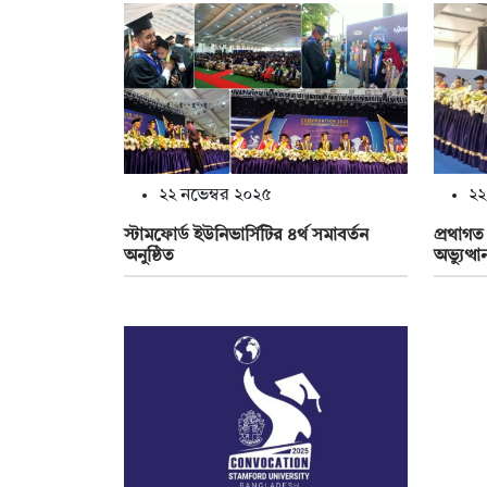
২২ নভেম্বর ২০২৫
২২
স্টামফোর্ড ইউনিভার্সিটির ৪র্থ সমাবর্তন
প্রথাগত
অনুষ্ঠিত
অভ্যুত্