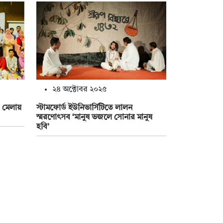
২৪ অক্টোবর ২০২৫
া মেলায়
স্টামফোর্ড ইউনিভার্সিটিতে লালন
স্মরণোৎসব ‘মানুষ ভজলে সোনার মানুষ
হবি’