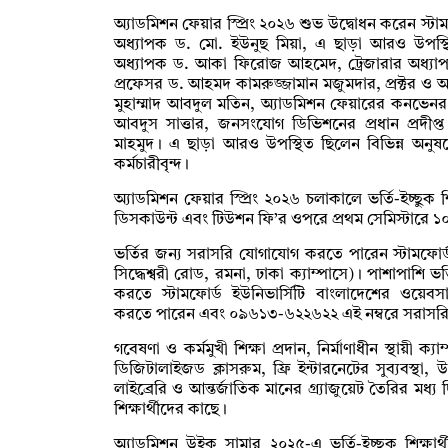
অ্যাডমিশন ফেয়ার স্প্রিং ২০২৬ শুভ উদ্বোধন করেন স্টামফ
অধ্যাপক ড. মো. ইউনুছ মিয়া, এ ছাড়া আরও উপস্থ
অধ্যাপক ড. আকা ফিরোজ আহমেদ, ট্রেজারার অধ্যাপ
প্রফেসর ড. আহমদ কামরুজ্জামান মজুমদার, প্রক্টর ও অ্যাসো
মুহাম্মাদ আবদুল মতিন, অ্যাডমিশন ফেয়ারের কনভেনর 
আবদুস সাত্তার, জনসংযোগ ডিভিশনের প্রধান প্রদীপ
মাহমুদ। এ ছাড়া আরও উপস্থিত ছিলেন বিভিন্ন অনুষদের
কর্মচারীবৃন্দ।
অ্যাডমিশন ফেয়ার স্প্রিং ২০২৬ চলাকালে ভর্তি-ইচ্ছুক 
ডিসকাউন্ট এবং টিউশন ফি’র ওপরে প্রথম সেমিস্টারে 
ভর্তির জন্য সরাসরি যোগাযোগ করতে পারেন স্টামফোর্
সিদ্ধেশ্বরী রোড, রমনা, ঢাকা ক্যাম্পাসে)। পাশাপাশি 
করতে স্টামফোর্ড ইউনিভার্সিটি বাংলাদেশের ওয়ে
করতে পারেন এবং ০৯৬১৩-৬২২৬২২ এই নম্বরে সরাসরি 
গবেষণা ও কর্মমুখী শিক্ষা প্রদান, নির্মাণাধীন স্থায়ী ক্
ডিজিটালাইজড ক্লাসরুম, ফ্রি ইন্টারনেটের সুব্যবস্থা, উন্
লাইব্রেরি ও আন্তর্জাতিক মানের গ্র্যাজুয়েট তৈরির মধ্য 
শিক্ষার্থীদের কাছে।
অ্যাডমিশন উইক সামার ২০২৫-এ ভর্তি-ইচ্ছুক শিক্ষার্থী