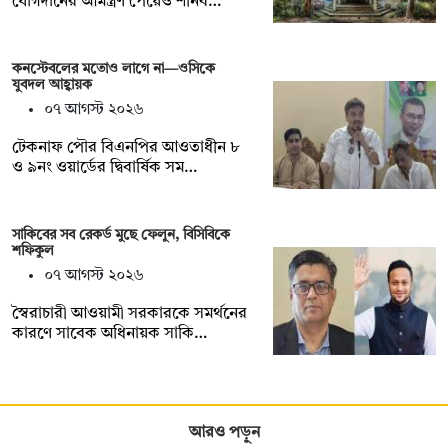
যোগদানের আমন্ত্রণ পেয়েও শনিব…
কনস্টেবলের মতোও লাগে না—ওসিকে
যুবদল আহ্বায়ক
০৭ আগস্ট ২০২৬
টেকনাফ পৌর বিএনপির আওতাধীন ৮
ও ৯নং ওয়ার্ডের দ্বিবার্ষিক সম…
সাকিবের সব রেকর্ড মুছে ফেলুন, বিসিবিকে
শফিকুল
০৭ আগস্ট ২০২৬
স্বৈরাচারী আওয়ামী সরকারকে সমর্থনের
কারণে সাবেক অধিনায়ক সাকি…
আরও পড়ুন