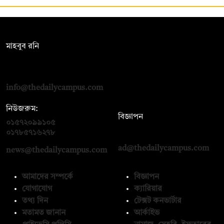
সম্পাদক:
মাহবুব রনি
দ্য ডেইলি ক্যাম্পাস, দ্বিতীয় তলা, হাসান হোল্ডিংস, ৫২/১ নিউ ইস্কাটন
রোড, ঢাকা ১০০০
info@thedailycampus.com
নিউজরুম:
বিজ্ঞাপন
০১৫৭২০৯৯১০৫
,
০১৭১২১৩৬৫৯৩
০১৭৮৫৭১৬২৭৮
ad@thedailycampus.com
news@thedailycampus.com
আমাদের সম্পর্কে
বিজ্ঞাপন
যোগাযোগ
ক্যারিয়ার
তথ্য দিন
টেক্সট কনভার্টার
মতামত জানান
আর্কাইভ