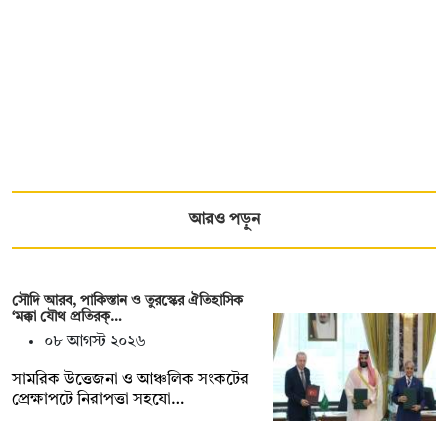
আরও পড়ুন
সৌদি আরব, পাকিস্তান ও তুরস্কের ঐতিহাসিক
‘মক্কা যৌথ প্রতিরক্…
০৮ আগস্ট ২০২৬
সামরিক উত্তেজনা ও আঞ্চলিক সংকটের
প্রেক্ষাপটে নিরাপত্তা সহযো…