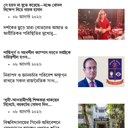
সে হয়ত না ‍বুঝে করেছে—মঞ্চে বোতল
নিক্ষেপ নিয়ে গায়ক হাসান
০৮ আগস্ট ২০২৬
দর্শকের ছুড়ে মারা বোতলের আঘাত ও
অপ্রীতিকর পরিস্থিতির মুখোমু…
শান্তিপূর্ণ ও সহনশীল ক্যাম্পাস গড়তে সবাইকে
দায়িত্বশীল হওয…
০৮ আগস্ট ২০২৬
নিরাপদ ও জ্ঞানচর্চার পরিবেশ অক্ষুণ্ন
রাখতে সকল রাজনৈতিক সংগ…
‘খুনী’-আওয়ামীপন্থি শিক্ষকরা থাকছেন
সিনেটে, বয়কটের ঘোষণা দিল…
০৮ আগস্ট ২০২৬
বিশ্ববিদ্যালয়ের সিনেট অধিবেশনে