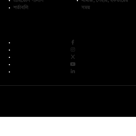
প্রাইভেসি পলিসি
নামাজ, সেহরি, ইফতারের
শর্তাবলি
সময়
অনুসরণ করুন
© কপিরাইট 2026, দ্য ডেইলি ক্যাম্পাস লিমিটেড