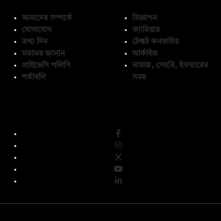
আমাদের সম্পর্কে
বিজ্ঞাপন
যোগাযোগ
ক্যারিয়ার
তথ্য দিন
টেক্সট কনভার্টার
মতামত জানান
আর্কাইভ
প্রাইভেসি পলিসি
নামাজ, সেহরি, ইফতারের
শর্তাবলি
সময়
অনুসরণ করুন
© কপিরাইট 2026, দ্য ডেইলি ক্যাম্পাস লিমিটেড