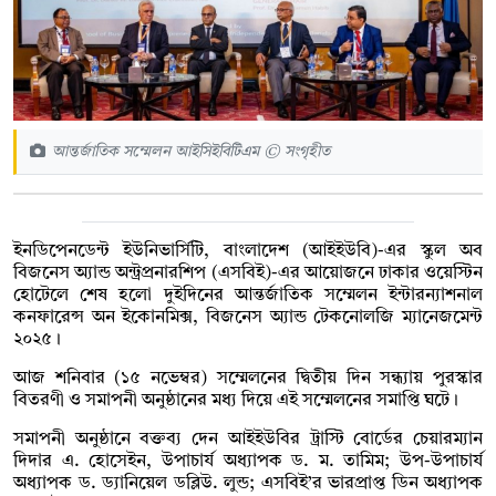
আন্তর্জাতিক সম্মেলন আইসিইবিটিএম © সংগৃহীত
ইনডিপেনডেন্ট ইউনিভার্সিটি, বাংলাদেশ (আইইউবি)-এর স্কুল অব
বিজনেস অ্যান্ড অন্ট্রপ্রনারশিপ (এসবিই)-এর আয়োজনে ঢাকার ওয়েস্টিন
হোটেলে শেষ হলো দুইদিনের আন্তর্জাতিক সম্মেলন ইন্টারন্যাশনাল
কনফারেন্স অন ইকোনমিক্স, বিজনেস অ্যান্ড টেকনোলজি ম্যানেজমেন্ট
২০২৫।
আজ শনিবার (১৫ নভেম্বর) সম্মেলনের দ্বিতীয় দিন সন্ধ্যায় পুরস্কার
বিতরণী ও সমাপনী অনুষ্ঠানের মধ্য দিয়ে এই সম্মেলনের সমাপ্তি ঘটে।
সমাপনী অনুষ্ঠানে বক্তব্য দেন আইইউবির ট্রাস্টি বোর্ডের চেয়ারম্যান
দিদার এ. হোসেইন, উপাচার্য অধ্যাপক ড. ম. তামিম; উপ-উপাচার্য
অধ্যাপক ড. ড্যানিয়েল ডব্লিউ. লুন্ড; এসবিই’র ভারপ্রাপ্ত ডিন অধ্যাপক