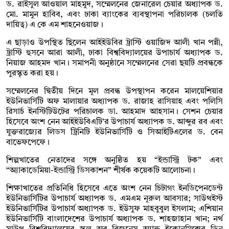
ড. রাইসুল আওয়াল মাহমুদ, সম্মেলনের জেনারেল চেয়ার অধ্যাপক ড.
মো. মামুন হাবিব, এবং ঢাকা ব্যাংকের ব্যবস্থাপনা পরিচালক (চলতি
দায়িত্ব) এ কে এম শাহনেওয়াজ।
এ ছাড়াও উপস্থিত ছিলেন আইইউবির ট্রাস্টি ওয়াজিদ আলী খান পন্নী,
ট্রাস্টি হুসনে আরা আলী, ঢাকা বিশ্ববিদ্যালয়ের উপাচার্য অধ্যাপক ড.
নিয়াজ আহমদ খান। সমাপনী অনুষ্ঠানে সম্মেলনের সেরা ছয়টি প্রবন্ধকে
পুরস্কৃত করা হয়।
সম্মেলনের দ্বিতীয় দিনে মূল প্রবন্ধ উপস্থাপন করেন মালয়েশিয়ার
ইউনিভার্সিটি অফ মালায়ার অধ্যাপক ড. রাজাহ রাসিয়াহ এবং পলিসি
রিসার্চ ইনস্টিটিউটের পরিচালক ডা. আহমাদ আহসান। সেশন চেয়ার
হিসেবে অংশ নেন আইইউবিএটি’র উপাচার্য অধ্যাপক ড. আব্দুর রব এবং
যুক্তরাজ্যের লিডস ট্রিনিটি ইউনিভার্সিটি ও সিআইটিএলের ড. বেন
বাভেফপেফে।
শিল্পখাতের নেতাদের সঙ্গে অনুষ্ঠিত হয় “ইন্ডাস্ট্রি টক” এবং
“অ্যাকাডেমিয়া-ইন্ডাস্ট্রি ডিসকাশন” শীর্ষক কয়েকটি আলোচনা।
শিক্ষাখাতের প্রতিনিধি হিসেবে এতে অংশ নেন চিটাগং ইনডিপেনডেন্ট
ইউনিভার্সিটির উপাচার্য অধ্যাপক ড. এমএম নূরুল আবসার; সাউথইস্ট
ইউনিভার্সিটির উপাচার্য অধ্যাপক ড. ইউসুফ মাহবুবুল ইসলাম; এশিয়ান
ইউনিভার্সিটি বাংলাদেশের উপাচার্য অধ্যাপক ড. শাহজাহান খান; নর্থ