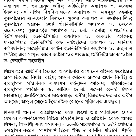
সাউথ বিশ্ববিদ্যালয়ের স্কুল অব বিজনেস অ্যান্ড ইকোনমিক্সের ডিন
অধ্যাপক ড. ওয়ারেসুল করিম; আইইউবির অধ্যাপক ড. নজরুল
ইসলাম; নর্থ সাউথ বিশ্ববিদ্যালয়ের অধ্যাপক ড. মাহবুবুর রহমান;
যুক্তরাজ্যের ম্যানচেস্টার বিজনেস স্কুলের অধ্যাপক ড. জনাথন লিউ;
যুক্তরাষ্ট্রের ওরেগন স্টেট ইউনিভার্সিটির অধ্যাপক ড. ডেরেক
ওয়েস্টফল; যুক্তরাষ্ট্রের অধ্যাপক ড. মো. সরদার; মালয়েশিয়ার
ইউসিএসআই ইউনির্ভাসিটির অধ্যাপক ড. আকতার হোসেন;
মালয়েশিয়ার ইউনিভার্সিটি অফ নটিংহামের অধ্যাপক ড. মানিয়াম
কালিয়ানান; অস্ট্রেলিয়ার কার্টিন ইউনির্ভাসিটির অধ্যাপক ড. রুহুল এ
সেলিম; এবং সংযু্ক্ত আরব আমিরাতের শারজাহ মেরিটাইম অ্যাকাডেমির
ড. ফেরদৌস সালেহীন।
শিল্পখাতের প্রতিনিধি হিসেবে আলোচনায় অংশ নেন রহিমআফরোজের
গ্রুপ ডিরেক্টর নিয়াজ রহিম; আব্দুল মোনেম গ্রুপের প্রধান নির্বাহী ও
ব্যবস্থাপনা পরিচালক এএসএম মাইনুদ্দিন মোনেম; এসিআই-এর
ব্যবস্থাপনা পরিচালক ড. আরিফ দৌলা; এমেকা হেনরি ইগসন
(কানাডা); এনার্জিপ্যাকের রেজওয়ানুল কবীর; বিএএফএফএ-এর কবীর
আহমেদ; আব্দুল মোনেম ইকোনমিক জোনের পরিচালক এ গফুর।
দিনব্যাপী অন্যান্য আয়োজনের মধ্যে ছিলো ৩টি প্যারালেল সেশন
যেখানে দেশ-বিদেশের বিভিন্ন বিশ্ববিদ্যালয় ও প্রতিষ্ঠান থেকে আগত
শিক্ষক, শিক্ষার্থী এবং গবেষকবৃন্দ ১০৬টি গবেষণাপত্র ও ১২টি পোস্টার
উপস্থাপন করেন। পাশাপাশি ছিলো “মিট দা জার্নাল এডিটর্স” শীর্ষক