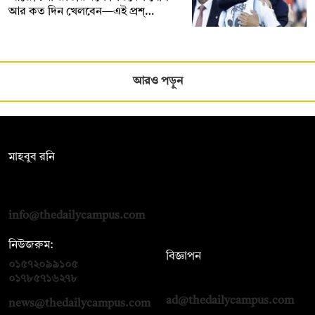
আর কত দিন খেলবেন—এই প্রশ্…
আরও পড়ুন
সম্পাদক:
মাহবুব রনি
দ্য ডেইলি ক্যাম্পাস, দ্বিতীয় তলা, হাসান হোল্ডিংস, ৫২/১ নিউ ইস্কাটন
রোড, ঢাকা ১০০০
info@thedailycampus.com
নিউজরুম:
বিজ্ঞাপন
০১৫৭২০৯৯১০৫
,
০১৭১২১৩৬৫৯৩
০১৭৮৫৭১৬২৭৮
ad@thedailycampus.com
news@thedailycampus.com