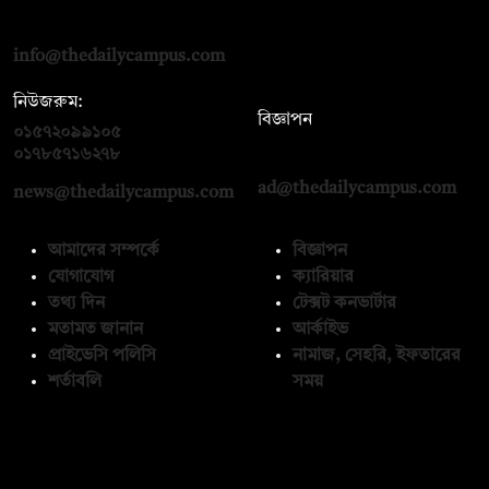
রোড, ঢাকা ১০০০
info@thedailycampus.com
নিউজরুম:
বিজ্ঞাপন
০১৫৭২০৯৯১০৫
,
০১৭১২১৩৬৫৯৩
০১৭৮৫৭১৬২৭৮
ad@thedailycampus.com
news@thedailycampus.com
আমাদের সম্পর্কে
বিজ্ঞাপন
যোগাযোগ
ক্যারিয়ার
তথ্য দিন
টেক্সট কনভার্টার
মতামত জানান
আর্কাইভ
প্রাইভেসি পলিসি
নামাজ, সেহরি, ইফতারের
শর্তাবলি
সময়
অনুসরণ করুন