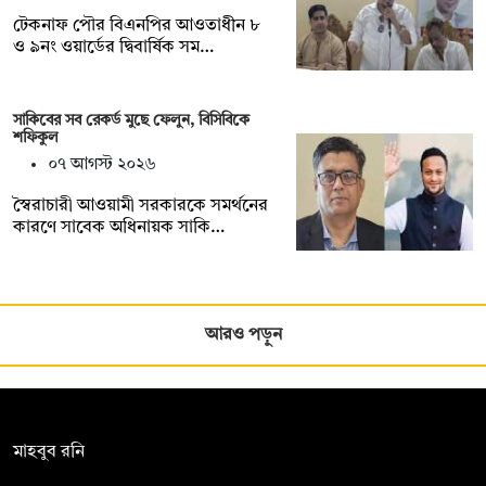
টেকনাফ পৌর বিএনপির আওতাধীন ৮
ও ৯নং ওয়ার্ডের দ্বিবার্ষিক সম…
সাকিবের সব রেকর্ড মুছে ফেলুন, বিসিবিকে
শফিকুল
০৭ আগস্ট ২০২৬
স্বৈরাচারী আওয়ামী সরকারকে সমর্থনের
কারণে সাবেক অধিনায়ক সাকি…
আরও পড়ুন
সম্পাদক:
মাহবুব রনি
দ্য ডেইলি ক্যাম্পাস, দ্বিতীয় তলা, হাসান হোল্ডিংস, ৫২/১ নিউ ইস্কাটন