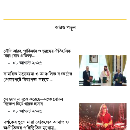
আরও পড়ুন
সৌদি আরব, পাকিস্তান ও তুরস্কের ঐতিহাসিক
‘মক্কা যৌথ প্রতিরক্…
০৮ আগস্ট ২০২৬
সামরিক উত্তেজনা ও আঞ্চলিক সংকটের
প্রেক্ষাপটে নিরাপত্তা সহযো…
সে হয়ত না ‍বুঝে করেছে—মঞ্চে বোতল
নিক্ষেপ নিয়ে গায়ক হাসান
০৮ আগস্ট ২০২৬
দর্শকের ছুড়ে মারা বোতলের আঘাত ও
অপ্রীতিকর পরিস্থিতির মুখোমু…