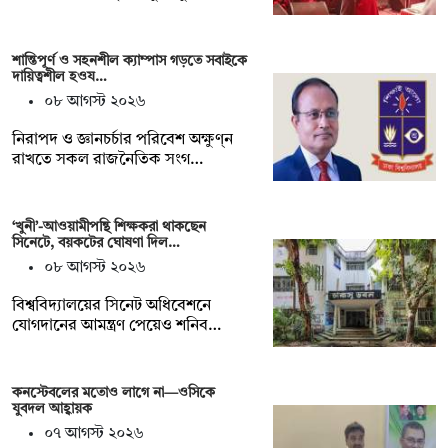
শান্তিপূর্ণ ও সহনশীল ক্যাম্পাস গড়তে সবাইকে
দায়িত্বশীল হওয…
০৮ আগস্ট ২০২৬
নিরাপদ ও জ্ঞানচর্চার পরিবেশ অক্ষুণ্ন
রাখতে সকল রাজনৈতিক সংগ…
‘খুনী’-আওয়ামীপন্থি শিক্ষকরা থাকছেন
সিনেটে, বয়কটের ঘোষণা দিল…
০৮ আগস্ট ২০২৬
বিশ্ববিদ্যালয়ের সিনেট অধিবেশনে
যোগদানের আমন্ত্রণ পেয়েও শনিব…
কনস্টেবলের মতোও লাগে না—ওসিকে
যুবদল আহ্বায়ক
০৭ আগস্ট ২০২৬