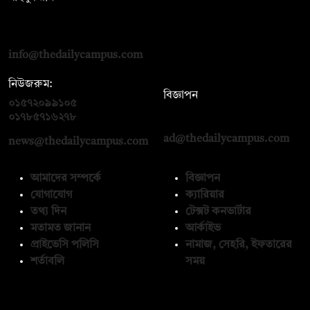
দ্য ডেইলি ক্যাম্পাস, দ্বিতীয় তলা, হাসান হোল্ডিংস, ৫২/১ নিউ ইস্কাটন
রোড, ঢাকা ১০০০
info@thedailycampus.com
নিউজরুম:
বিজ্ঞাপন
০১৫৭২০৯৯১০৫
,
০১৭১২১৩৬৫৯৩
০১৭৮৫৭১৬২৭৮
ad@thedailycampus.com
news@thedailycampus.com
আমাদের সম্পর্কে
বিজ্ঞাপন
যোগাযোগ
ক্যারিয়ার
তথ্য দিন
টেক্সট কনভার্টার
মতামত জানান
আর্কাইভ
প্রাইভেসি পলিসি
নামাজ, সেহরি, ইফতারের
শর্তাবলি
সময়
অনুসরণ করুন