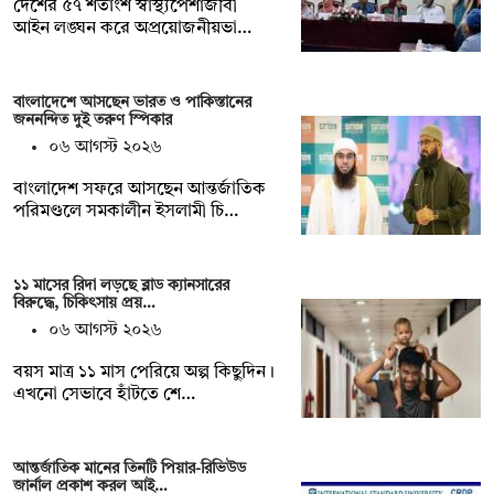
দেশের ৫৭ শতাংশ স্বাস্থ্যপেশাজীবী
আইন লঙ্ঘন করে অপ্রয়োজনীয়ভা…
বাংলাদেশে আসছেন ভারত ও পাকিস্তানের
জননন্দিত দুই তরুণ স্পিকার
০৬ আগস্ট ২০২৬
বাংলাদেশ সফরে আসছেন আন্তর্জাতিক
পরিমণ্ডলে সমকালীন ইসলামী চি…
১১ মাসের রিদা লড়ছে ব্লাড ক্যানসারের
বিরুদ্ধে, চিকিৎসায় প্রয়…
০৬ আগস্ট ২০২৬
বয়স মাত্র ১১ মাস পেরিয়ে অল্প কিছুদিন।
এখনো সেভাবে হাঁটতে শে…
আন্তর্জাতিক মানের তিনটি পিয়ার-রিভিউড
জার্নাল প্রকাশ করল আই…