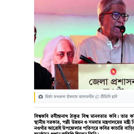
মির্জা ফখরুল ইসলাম আলমগীর © টিডিসি ছবি
বিশ্বকবি রবীন্দ্রনাথ ঠাকুর বিশ্ব মানবতার কবি। তা
স্থানীয় সরকার, পল্লী উন্নয়ন ও সমবায় মন্ত্রণালয়ের মন
নওগাঁর আত্রােই উপজেলার পতিসরে কবির কাচারি বাড়িতে