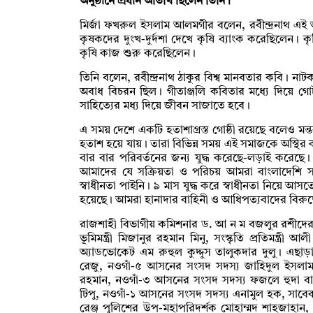
অনুষ্ঠানে প্রধান অতিথি ছিলেন তিনি।
মির্জা ফখরুল ইসলাম আলমগীর বলেন, রবীন্দ্রনাথ এই
কৃষকদের দুংখ-দুর্দশা দেখে কৃষি ব্যাংক করেছিলেন।
কৃষি কাজ শুরু করেছিলেন।
তিনি বলেন, রবীন্দ্রনাথ ঠাকুর বিশ্ব মানবতার কবি। নাটক
অবাধ বিচরন ছিল। গীতাঞ্জলি কবিতার মধ্যে দিয়ে গো
সাহিত্যের মধ্য দিয়ে জীবন সাজাতে হবে।
এ সময় দেশে একটি হতাশাগ্রস্ত গোষ্ঠী রয়েছে বলেও মন্তব্
হতাশ হয়ে যায়। তারা বিভিন্ন সময় এই সমাজকে অস্থির 
বার বার পরিবর্তনের জন্য যুদ্ধ করেছে-লড়াই করেছে।
আমাদের যে সক্রিয়তা ও পরিচয় আমরা বাংলাদেশি
স্বাধীনতা পাইনি। ৯ মাস যুদ্ধ করে স্বাধীনতা নিয়ে 
হয়েছে। আমরা হানাদার বাহিনী ও আধিপত্যবাদের বিরুদ্
রাজশাহী বিভাগীয় কমিশনার ড. আ ন ম বজলুর রশীদের স
ভূমিমন্ত্রী মিজানুর রহমান মিনু, সংস্কৃতি প্রতিমন্ত
অ্যাডভোকেট এম রুহুল কুদ্দুস তালুকদার দুলু। এ
রেজু, নওগাঁ-৫ আসনের সংসদ সদস্য জাহিদুল ইসলাম
রহমান, নওগাঁ-৩ আসনের সংসদ সদস্য ফজলে হুদা বা
টিপু, নওগাঁ-১ আসনের সংসদ সদস্য এনামুল হক, সাবেক
রেঞ্জ পুলিশের উপ-মহাপরিদর্শক মোহাম্মদ শাহজাহান,