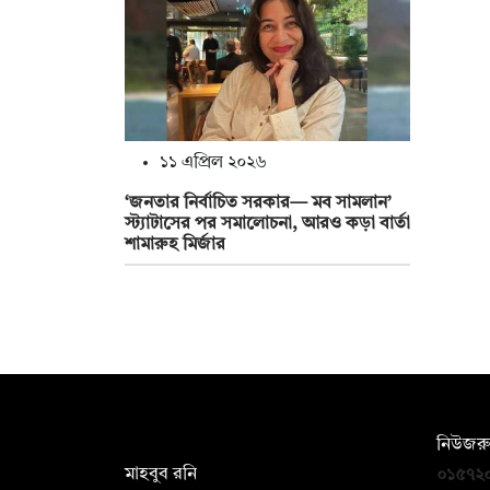
১১ এপ্রিল ২০২৬
‘জনতার নির্বাচিত সরকার— মব সামলান’
স্ট্যাটাসের পর সমালোচনা, আরও কড়া বার্তা
শামারুহ মির্জার
সম্পাদক:
নিউজরু
মাহবুব রনি
০১৫৭২