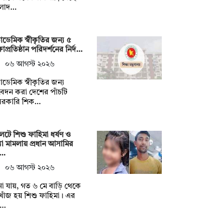
ংলাদ…
ডেমিক স্বীকৃতির জন্য ৫
্ষাপ্রতিষ্ঠান পরিদর্শনের নির্দ…
০৬ আগস্ট ২০২৬
ডেমিক স্বীকৃতির জন্য
দন করা দেশের পাঁচটি
সরকারি শিক…
েটে শিশু ফাহিমা ধর্ষণ ও
যা মামলায় প্রধান আসামির
্…
০৬ আগস্ট ২০২৬
া যায়, গত ৬ মে বাড়ি থেকে
োঁজ হয় শিশু ফাহিমা। এর
 …