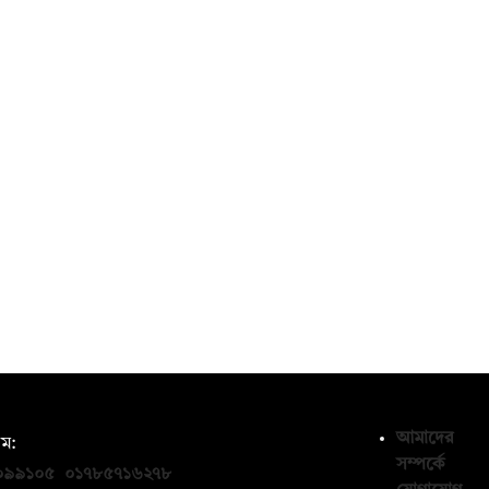
আমাদের
ম:
সম্পর্কে
০৯৯১০৫
,
০১৭৮৫৭১৬২৭৮