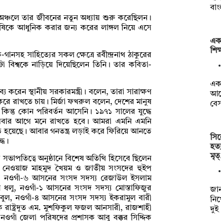
বা
 অঞ্চলে তার জীবনের নতুন অধ্যায় শুরু করেছিলন।
 কৃষিকে আধুনিক করার জন্য করের লাঙ্গল নিয়ে এসে
একা
শিক
-গানসহ সাহিত্যের সকল ক্ষেত্রে রবীন্দ্রনাথ ঠাকুরের
টা বিশ্বকে নাড়িয়ে দিয়েছিলেন তিনি। তার কবিতা-
একা
য করেন স্থানীয় সরকারমন্ত্রী। বলেন, তারা সারাক্ষণ
আবে
করে রাখতে চায়। মির্জা ফখরুল বলেন, দেশের মানুষ
বে
 কিন্তু কোন পরিবর্তন আসেনি। ১৯৭১ সালের যুদ্ধে
 সবার আগে মনে রাখতে হবে। আমরা এমনি এমনি
আসতে হয়েছে। আবার গনতন্ত্র লড়াই করে ফিরিয়ে আনতে
সিল
ধে।
হত্
মৃত
ভাপতিত্বে অনুষ্ঠানে বিশেষ অতিথি হিসেবে ছিলেন
্রী আলী নেওয়াজ মাহমুদ খৈয়ম ও জাতীয় সংসদের হুইপ
ছাড়া নওগাঁ-৬ আসনের সংসদ সদস্য রেজাউল ইসলাম
 ধলু, নওগাঁ-১ আসনের সংসদ সদস্য মোস্তাফিজুর
জান
বুল, নওগাঁ-৪ আসনের সংসদ সদস্য ইকরামুল বারী
নিখ
 রাষ্ট্রদূত এম. মুশফিকুল ফজল আনসারী, রাজশাহী
দুই
 নওগাঁ জেলা পরিষদের প্রশাসক আবু বক্কর সিদ্দিক