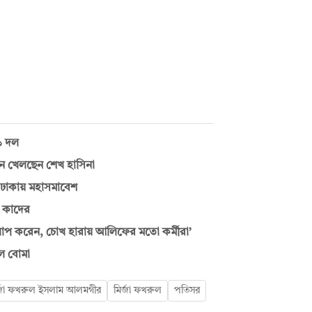
১১ দল
 কেন খেলছেন শেখ হাসিনা
 ঢাকায় মহাসমাবেশ
ল কাদের
লাপ করেন, চোখ হারায় আলিফের মতো কর্মীরা’
ল বোমা
র্জা ফখরুল ইসলাম আলমগীর
মির্জা ফখরুল
পতিসর