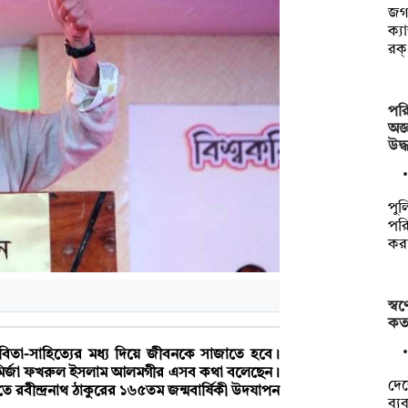
জগন
ক্য
রক
পরি
অজ্
উদ্
পুল
পরি
কর
স্ব
কত
র কবিতা-সাহিত্যের মধ্য দিয়ে জীবনকে সাজাতে হবে।
্ত্রী মির্জা ফখরুল ইসলাম আলমগীর এসব কথা বলেছেন।
দে
 রবীন্দ্রনাথ ঠাকুরের ১৬৫তম জন্মবার্ষিকী উদযাপন
ব্য