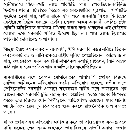
স্থানীয়ভাবে ‘চিফা-গেট’ নামে পরিচিতি পায়। পেরুভিয়ান-চাইনিজ
ফিউশন খাবার ‘চিফা’কে ঘিরেই এই কেলেঙ্কারির সূত্রপাত। সিসিটিভি
ফুটেজে দেখা যায়, গভীর রাতে হুডি পরে ব্যবসায়ী ঝিহুয়া ইয়াংয়ের
রেস্টুরেন্টে বৈঠক করছেন জেরি। পেরুর আইন অনুযায়ী প্রেসিডেন্টের
প্রতিটি অফিশিয়াল কার্যক্রম নথিবদ্ধ করার কথা থাকলেও এই বৈঠকের
কোনো তথ্য সরকারি সূচিতে উল্লেখ ছিল না। পরে তাকে ইয়াংয়ের
পাইকারি দোকানেও দেখা যায়।
ঝিহুয়া ইয়াং এমন একজন ব্যবসায়ী, যিনি সরকারি নজরদারিতে ছিলেন
এবং একটি বড় জ্বালানি প্রকল্পে রাষ্ট্রীয় সুবিধা পেয়েছিলেন। আরও জানা
যায়, ওই বৈঠকে এমন এক চীনা নাগরিকও উপস্থিত ছিলেন, যিনি অবৈধ
কাঠ পাচার চক্রে জড়িত থাকার অভিযোগে গৃহবন্দি ছিলেন।
ব্যবসায়ীদের সঙ্গে গোপন যোগাযোগের পাশাপাশি জেরির বিরুদ্ধে
নৈতিক অনিয়মের অভিযোগও ওঠে। অভিযোগ রয়েছে, গভীর রাতে
প্রেসিডেন্টের সরকারি প্রাসাদে কয়েকজন নারীর সঙ্গে সাক্ষাতের পর
তাদের নামে সরকারি চুক্তি বরাদ্দ করা হয়েছিল। ২০২৪ সালের ডিসেম্বর
থেকে তার বিরুদ্ধে যৌন নিপীড়নের অভিযোগও রয়েছে। এসব ঘটনায়
অ্যাটর্নি জেনারেল দুর্নীতির তদন্ত শুরু করলে রাজনৈতিক চাপ বাড়তে
থাকে।
যদিও জেরি এসব অভিযোগ অস্বীকার করে তা রাজনৈতিক ষড়যন্ত্র বলে
দাবি করেন, শেষ পর্যন্ত কংগ্রেসে তার বিরুদ্ধে সাতটি অনাস্থা প্রস্তাব