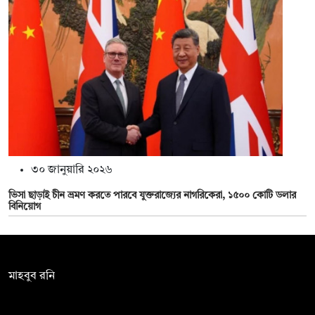
৩০ জানুয়ারি ২০২৬
ভিসা ছাড়াই চীন ভ্রমণ করতে পারবে যুক্তরাজ্যের নাগরিকেরা, ১৫০০ কোটি ডলার
বিনিয়োগ
সম্পাদক:
মাহবুব রনি
দ্য ডেইলি ক্যাম্পাস, দ্বিতীয় তলা, হাসান হোল্ডিংস, ৫২/১ নিউ ইস্কাটন
রোড, ঢাকা ১০০০