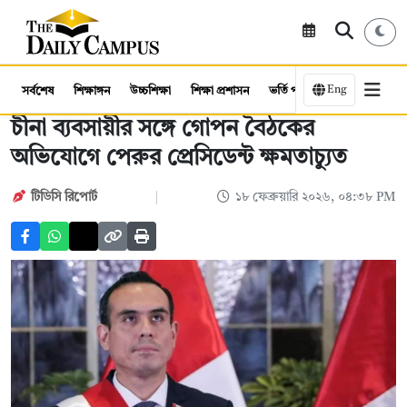
Eng
সর্বশেষ
শিক্ষাঙ্গন
উচ্চশিক্ষা
শিক্ষা প্রশাসন
ভর্তি পরীক্ষা
কর্মসংস্থান
চীনা ব্যবসায়ীর সঙ্গে গোপন বৈঠকের
অভিযোগে পেরুর প্রেসিডেন্ট ক্ষমতাচ্যুত
টিডিসি ‍রিপোর্ট
১৮ ফেব্রুয়ারি ২০২৬, ০৪:৩৮ PM