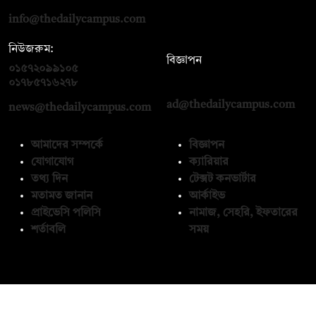
info@thedailycampus.com
নিউজরুম:
বিজ্ঞাপন
০১৫৭২০৯৯১০৫
,
০১৭১২১৩৬৫৯৩
০১৭৮৫৭১৬২৭৮
ad@thedailycampus.com
news@thedailycampus.com
আমাদের সম্পর্কে
বিজ্ঞাপন
যোগাযোগ
ক্যারিয়ার
তথ্য দিন
টেক্সট কনভার্টার
মতামত জানান
আর্কাইভ
প্রাইভেসি পলিসি
নামাজ, সেহরি, ইফতারের
শর্তাবলি
সময়
অনুসরণ করুন