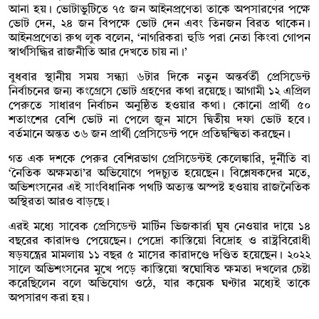
আনা হয়। ভোটাভুটিতে ৭৫ জন আইনপ্রণেতা তাকে অপসারণের পক্ষে
ভোট দেন, ২৪ জন বিপক্ষে ভোট দেন এবং তিনজন বিরত থাকেন।
আইনপ্রণেতা রুথ লুক বলেন, ‘নাগরিকরা হুডি পরা নেতা কিংবা গোপন
স্বার্থসিদ্ধির রাজনীতি আর দেখতে চায় না।’
বুধবার স্থানীয় সময় সন্ধ্যা ৬টার দিকে নতুন অন্তর্বর্তী প্রেসিডেন্ট
নির্বাচনের জন্য কংগ্রেসে ভোট গ্রহণের কথা রয়েছে। আগামী ১২ এপ্রিল
পেরুতে সাধারণ নির্বাচন অনুষ্ঠিত হওয়ার কথা। কোনো প্রার্থী ৫০
শতাংশের বেশি ভোট না পেলে জুন মাসে দ্বিতীয় দফা ভোট হবে।
বর্তমানে অন্তত ৩৬ জন প্রার্থী প্রেসিডেন্ট পদে প্রতিদ্বন্দ্বিতা করছেন।
গত এক দশকে পেরুর বেশিরভাগ প্রেসিডেন্টই কেলেঙ্কারি, দুর্নীতি বা
‘নৈতিক অক্ষমতা’র অভিযোগে পদচ্যুত হয়েছেন। বিশ্লেষকদের মতে,
অভিশংসনের এই সাংবিধানিক পথটি অত্যন্ত অস্পষ্ট হওয়ায় রাজনৈতিক
অস্থিরতা আরও বাড়ছে।
এরই মধ্যে সাবেক প্রেসিডেন্ট মার্টিন ভিজকার্রা ঘুষ নেওয়ার দায়ে ১৪
বছরের কারাদণ্ড পেয়েছেন। পেদ্রো কাস্তিয়ো বিদ্রোহ ও রাষ্ট্রবিরোধী
ষড়যন্ত্রের মামলায় ১১ বছর ৫ মাসের কারাদণ্ডে দণ্ডিত হয়েছেন। ২০২২
সালে অভিশংসনের মুখে পড়ে কাস্তিয়ো স্বঘোষিত ক্ষমতা দখলের চেষ্টা
করেছিলেন বলে অভিযোগ ওঠে, যার কয়েক ঘণ্টার মধ্যেই তাকে
অপসারণ করা হয়।