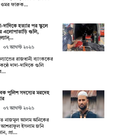
. ওমর ফারুক…
া-দাদিকে হত্যার পর স্কুলে
ে এলোপাতাড়ি গুলি,
ল্যান্…
০৭ আগস্ট ২০২৬
ল্যান্ডের রাজধানী ব্যাংককের
ণ্ঠে দাদা-দাদিকে গুলি
ে…
েক পুলিশ সদস্যের মরদেহ
ধার
০৭ আগস্ট ২০২৬
িহত নাজমুল আলম অনিকের
ধু আশরাফুল ইসলাম জনি
ান, প্রা…