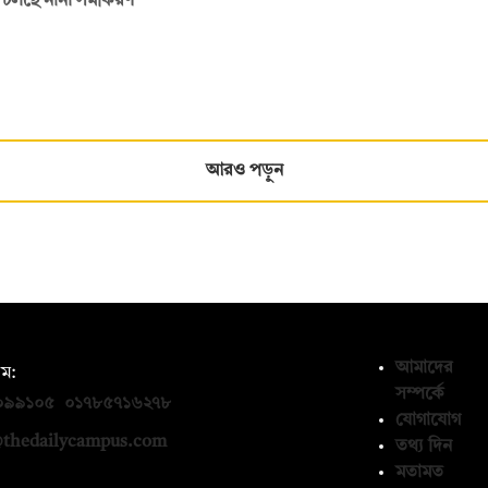
তে চলছে নানা সমীকরণ
আরও পড়ুন
আমাদের
ম:
সম্পর্কে
০৯৯১০৫
,
০১৭৮৫৭১৬২৭৮
যোগাযোগ
thedailycampus.com
তথ্য দিন
মতামত