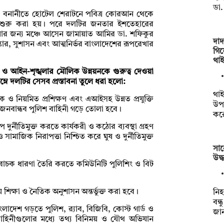
ডা
ানীর বনানীতে হোটেল শেরাটনে পবিত্র কোরআন থেকে
ন শুরু করা হয়। পরে দলটির জনতার ইশতেহারের
েওয়ার জন্য মঞ্চে আসেন জামায়াত আমির ডা. শফিকুর
দাদ
কার, সুশাসন এবং আত্মনির্ভর বাংলাদেশের রূপরেখার
গিয়
থাই
ট্র ও আইন-শৃঙ্খলার মৌলিক উন্নয়নকে গুরুত্ব দেওয়া
্নে দলটির সেসব প্রস্তাবনা তুলে ধরা হলো:
থাই
ুনিক ও নিয়মিত প্রশিক্ষণ এবং এআইসহ উন্নত প্রযুক্তি
উপক
 জনবান্ধব পুলিশ বাহিনী গড়ে তোলা হবে।
কর
ূপে দুর্নীতিমুক্ত করতে কার্যকরী ও কঠোর ব্যবস্থা গ্রহণ
াজিক নিরাপত্তা নিশ্চিত করে ঘুষ ও দুর্নীতিমুক্ত
সাব
উদ্
িবাচক ধারণা তৈরি করতে কমিউনিটি পুলিশিং ও বিট
য় শিক্ষা ও নৈতিক অনুশাসন অন্তর্ভুক্ত করা হবে।
‎ন
বন্
ংলাদেশ গড়তে পুলিশ, র‍্যাব, বিজিবি, কোস্ট গার্ড ও
জান
াহিনীগুলোর মধ্যে তথ্য বিনিময় ও যৌথ অভিযান