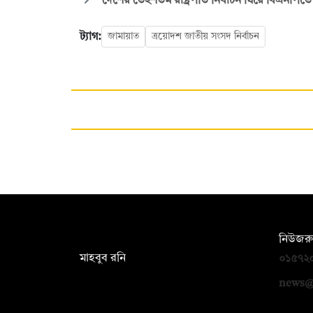
দেশের তেইশতম রাষ্ট্রপতি নির্বাচন ঘিরে বিএনপি
ট্যাগ:
জামায়াত
ত্রয়োদশ জাতীয় সংসদ নির্বাচন
সম্পাদক:
নিউজরু
মাহবুব রনি
০১৫৭২
দ্য ডেইলি ক্যাম্পাস, দ্বিতীয় তলা, হাসান
news@
হোল্ডিংস, ৫২/১ নিউ ইস্কাটন রোড, ঢাকা
১০০০