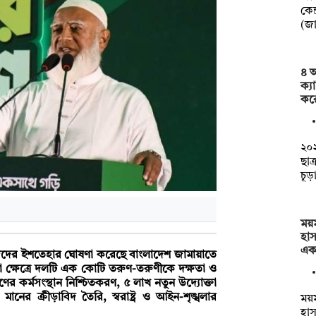
কেন্
(জ
৪ আ
ক্য
কর
২০২
ছাত
চূড
ময
হা
এক
িজেদের ইশতেহার ঘোষণা করেছে বাংলাদেশ জামায়াতে
ড়া ক্ষেত্রে দলটি এক কোটি তরুণ-তরুণীকে দক্ষতা ও
রুণের কর্মসংস্থান নিশ্চিতকরণ, ৫ লাখ নতুন উদ্যোক্তা
ানের ক্রীড়াবিদ তৈরি, স্বরাষ্ট্র ও আইন-শৃঙ্খলার
ময
হা