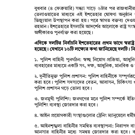
বুধবার (৪ ফেব্রুয়ারি) সন্ধ্যা সাড়ে ৬টার পর রাজধ
তেলাওয়াতের মাধ্যমে এই ইশতেহার ঘোষণা অনুষ্ঠা
ভিজ্যুয়াল উপস্থাপন করা হয়। পরে স্বাগত বক্তব্য দ
রহমান। ইশতেহারে ইসলামি আদর্শের আলোকে রাষ্ট্র সংস্
অঙ্গীকারও পুনর্ব্যক্ত করা হয়েছে।
এদিকে দলটির নির্বাচনি ইশতেহারের প্রথম ভাগে স্বরাষ্
হয়েছে। যেখানে ১৬টি লক্ষ্যের কথা জানিয়েছে দলটি। নিম
১. পুলিশ বাহিনী পুনর্গঠন: স্বচ্ছ নিয়োগ প্রক্রিয়া, আধ
ব্যবহারের মাধ্যমে একটি সৎ, দক্ষ, আধুনিক, মানবিক ও
২. দুর্নীতিমুক্ত পুলিশ প্রশাসন: পুলিশ বাহিনীকে সম্পূর্ণর
করা হবে। পুলিশ সদস্যদের বেতন, আবাসন, চিকিৎসা ও সাম
পুলিশ প্রশাসন গড়ে তোলা হবে।
৩. জনমুখী পুলিশিং: জনগণের মনে পুলিশ সম্পর্কে ইত
পুলিশিং ব্যবস্থা জোরদার করা হবে।
৪. আইন প্রয়োগকারী সংস্থাগুলোর ট্রেনিং ম্যানুয়েলে ধর্মী
৫. আইনশৃঙ্খলা বাহিনীর সমন্বিত ব্যবস্থাপনা: নিরাপদ বা
আনসার বাহিনীর মধ্যে সমন্বয় জোরদার করা হবে। ব