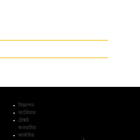
বিজ্ঞাপন
ক্যারিয়ার
টেক্সট
অনুসরণ করুন
কনভার্টার
আর্কাইভ