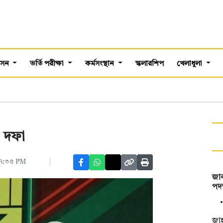
শাসন
ভর্তি পরীক্ষা
কর্মসংস্থান
স্কলারশিপ
খেলাধুলা
৬ দফা
 ০৭:৩৫ PM
জাক
পদত
জাহ