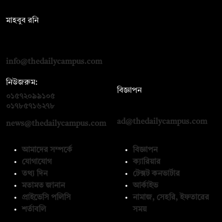
সম্পাদক:
মাহবুব রনি
দ্য ডেইলি ক্যাম্পাস, দ্বিতীয় তলা, হাসান হোল্ডিংস, ৫২/১ নিউ ইস্কাটন
রোড, ঢাকা ১০০০
info@thedailycampus.com
নিউজরুম:
বিজ্ঞাপন
০১৫৭২০৯৯১০৫
,
০১৭১২১৩৬৫৯৩
০১৭৮৫৭১৬২৭৮
ad@thedailycampus.com
news@thedailycampus.com
আমাদের সম্পর্কে
বিজ্ঞাপন
যোগাযোগ
ক্যারিয়ার
তথ্য দিন
টেক্সট কনভার্টার
মতামত জানান
আর্কাইভ
প্রাইভেসি পলিসি
নামাজ, সেহরি, ইফতারের
শর্তাবলি
সময়