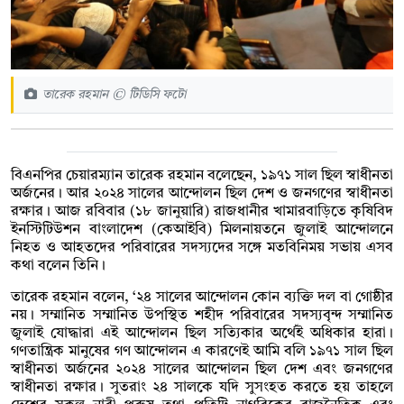
তারেক রহমান © টিডিসি ফটো
বিএনপির চেয়ারম্যান তারেক রহমান বলেছেন, ১৯৭১ সাল ছিল স্বাধীনতা
অর্জনের। আর ২০২৪ সালের আন্দোলন ছিল দেশ ও জনগণের স্বাধীনতা
রক্ষার। আজ রবিবার (১৮ জানুয়ারি) রাজধানীর খামারবাড়িতে কৃষিবিদ
ইনস্টিটিউশন বাংলাদেশ (কেআইবি) মিলনায়তনে জুলাই আন্দোলনে
নিহত ও আহতদের পরিবারের সদস্যদের সঙ্গে মতবিনিময় সভায় এসব
কথা বলেন তিনি।
তারেক রহমান বলেন, ‘২৪ সালের আন্দোলন কোন ব্যক্তি দল বা গোষ্ঠীর
নয়। সম্মানিত সম্মানিত উপস্থিত শহীদ পরিবারের সদস্যবৃন্দ সম্মানিত
জুলাই যোদ্ধারা এই আন্দোলন ছিল সত্যিকার অর্থেই অধিকার হারা।
গণতান্ত্রিক মানুষের গণ আন্দোলন এ কারণেই আমি বলি ১৯৭১ সাল ছিল
স্বাধীনতা অর্জনের ২০২৪ সালের আন্দোলন ছিল দেশ এবং জনগণের
স্বাধীনতা রক্ষার। সুতরাং ২৪ সালকে যদি সুসংহত করতে হয় তাহলে