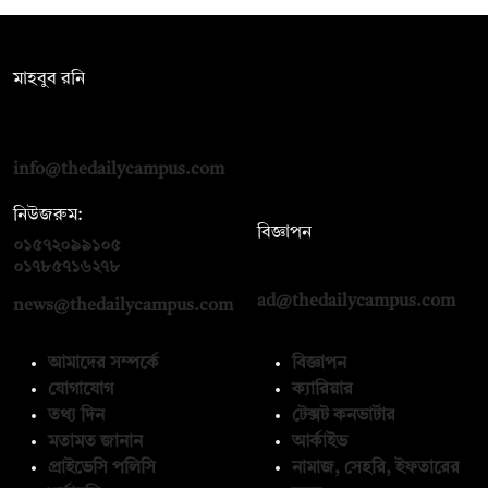
সম্পাদক:
মাহবুব রনি
দ্য ডেইলি ক্যাম্পাস, দ্বিতীয় তলা, হাসান হোল্ডিংস, ৫২/১ নিউ ইস্কাটন
রোড, ঢাকা ১০০০
info@thedailycampus.com
নিউজরুম:
বিজ্ঞাপন
০১৫৭২০৯৯১০৫
,
০১৭১২১৩৬৫৯৩
০১৭৮৫৭১৬২৭৮
ad@thedailycampus.com
news@thedailycampus.com
আমাদের সম্পর্কে
বিজ্ঞাপন
যোগাযোগ
ক্যারিয়ার
তথ্য দিন
টেক্সট কনভার্টার
মতামত জানান
আর্কাইভ
প্রাইভেসি পলিসি
নামাজ, সেহরি, ইফতারের