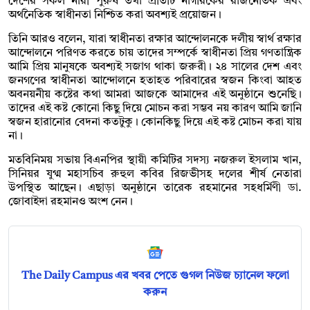
দেশের সকল নারী পুরুষ তথা প্রতিটি নাগরিকের রাজনৈতিক এবং
অর্থনৈতিক স্বাধীনতা নিশ্চিত করা অবশ্যই প্রয়োজন।
তিনি আরও বলেন, যারা স্বাধীনতা রক্ষার আন্দোলনকে দলীয় স্বার্থ রক্ষার
আন্দোলনে পরিণত করতে চায় তাদের সম্পর্কে স্বাধীনতা প্রিয় গণতান্ত্রিক
আমি প্রিয় মানুষকে অবশ্যই সজাগ থাকা জরুরী। ২৪ সালের দেশ এবং
জনগণের স্বাধীনতা আন্দোলনে হতাহত পরিবারের স্বজন কিংবা আহত
অবনয়নীয় কষ্টের কথা আমরা আজকে আমাদের এই অনুষ্ঠানে শুনেছি।
তাদের এই কষ্ট কোনো কিছু দিয়ে মোচন করা সম্ভব নয় কারণ আমি জানি
স্বজন হারানোর বেদনা কতটুকু। কোনকিছু দিয়ে এই কষ্ট মোচন করা যায়
না।
মতবিনিময় সভায় বিএনপির স্থায়ী কমিটির সদস্য নজরুল ইসলাম খান,
সিনিয়র যুগ্ম মহাসচিব রুহুল কবির রিজভীসহ দলের শীর্ষ নেতারা
উপস্থিত আছেন। এছাড়া অনুষ্ঠানে তারেক রহমানের সহধর্মিণী ডা.
জোবাইদা রহমানও অংশ নেন।
The Daily Campus এর খবর পেতে গুগল নিউজ চ্যানেল ফলো
করুন