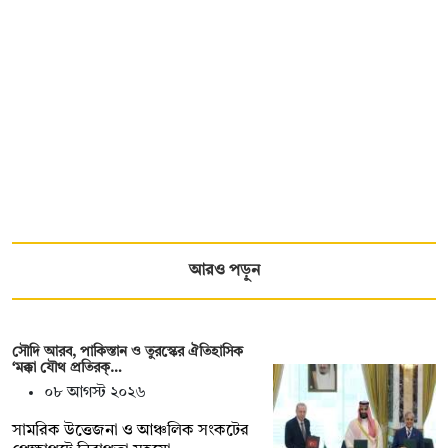
আরও পড়ুন
সৌদি আরব, পাকিস্তান ও তুরস্কের ঐতিহাসিক
‘মক্কা যৌথ প্রতিরক্…
০৮ আগস্ট ২০২৬
সামরিক উত্তেজনা ও আঞ্চলিক সংকটের