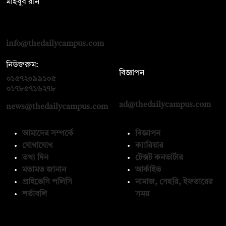
মাহবুব রনি
দ্য ডেইলি ক্যাম্পাস, দ্বিতীয় তলা, হাসান হোল্ডিংস, ৫২/১ নিউ ইস্কাটন
রোড, ঢাকা ১০০০
info@thedailycampus.com
নিউজরুম:
বিজ্ঞাপন
০১৫৭২০৯৯১০৫
,
০১৭১২১৩৬৫৯৩
০১৭৮৫৭১৬২৭৮
ad@thedailycampus.com
news@thedailycampus.com
আমাদের সম্পর্কে
বিজ্ঞাপন
যোগাযোগ
ক্যারিয়ার
তথ্য দিন
টেক্সট কনভার্টার
মতামত জানান
আর্কাইভ
প্রাইভেসি পলিসি
নামাজ, সেহরি, ইফতারের
শর্তাবলি
সময়