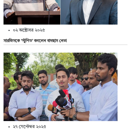
০২ অক্টোবর ২০২৫
সারজিসকে ‘স্টুপিড’ বললেন বাগছাস নেতা
২৭ সেপ্টেম্বর ২০২৫