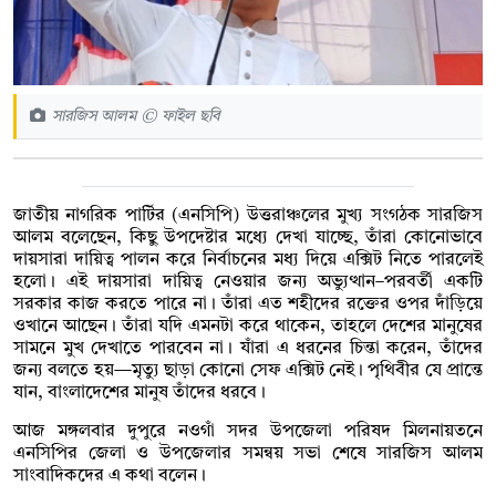
সারজিস আলম © ফাইল ছবি
জাতীয় নাগরিক পার্টির (এনসিপি) উত্তরাঞ্চলের মুখ্য সংগঠক সারজিস
আলম বলেছেন, কিছু উপদেষ্টার মধ্যে দেখা যাচ্ছে, তাঁরা কোনোভাবে
দায়সারা দায়িত্ব পালন করে নির্বাচনের মধ্য দিয়ে এক্সিট নিতে পারলেই
হলো। এই দায়সারা দায়িত্ব নেওয়ার জন্য অভ্যুত্থান–পরবর্তী একটি
সরকার কাজ করতে পারে না। তাঁরা এত শহীদের রক্তের ওপর দাঁড়িয়ে
ওখানে আছেন। তাঁরা যদি এমনটা করে থাকেন, তাহলে দেশের মানুষের
সামনে মুখ দেখাতে পারবেন না। যাঁরা এ ধরনের চিন্তা করেন, তাঁদের
জন্য বলতে হয়—মৃত্যু ছাড়া কোনো সেফ এক্সিট নেই। পৃথিবীর যে প্রান্তে
যান, বাংলাদেশের মানুষ তাঁদের ধরবে।
আজ মঙ্গলবার দুপুরে নওগাঁ সদর উপজেলা পরিষদ মিলনায়তনে
এনসিপির জেলা ও উপজেলার সমন্বয় সভা শেষে সারজিস আলম
সাংবাদিকদের এ কথা বলেন।