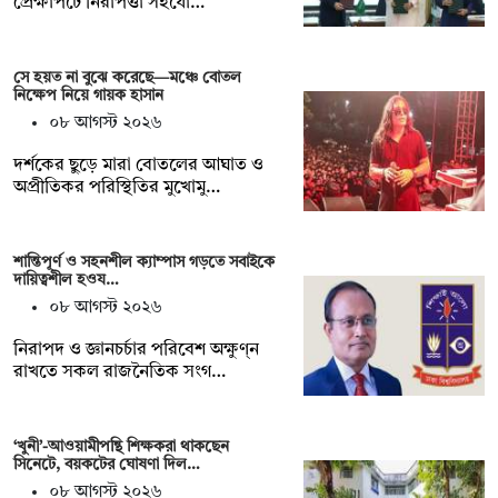
প্রেক্ষাপটে নিরাপত্তা সহযো…
সে হয়ত না ‍বুঝে করেছে—মঞ্চে বোতল
নিক্ষেপ নিয়ে গায়ক হাসান
০৮ আগস্ট ২০২৬
দর্শকের ছুড়ে মারা বোতলের আঘাত ও
অপ্রীতিকর পরিস্থিতির মুখোমু…
শান্তিপূর্ণ ও সহনশীল ক্যাম্পাস গড়তে সবাইকে
দায়িত্বশীল হওয…
০৮ আগস্ট ২০২৬
নিরাপদ ও জ্ঞানচর্চার পরিবেশ অক্ষুণ্ন
রাখতে সকল রাজনৈতিক সংগ…
‘খুনী’-আওয়ামীপন্থি শিক্ষকরা থাকছেন
সিনেটে, বয়কটের ঘোষণা দিল…
০৮ আগস্ট ২০২৬