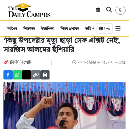
Eng
সর্বশেষ
শিক্ষাঙ্গন
উচ্চশিক্ষা
শিক্ষা প্রশাসন
ভর্তি পরীক্ষা
কর্মসংস্থান
‘কিছু উপদেষ্টার মৃত্যু ছাড়া সেফ এক্সিট নেই’,
সারজিস আলমের হুঁশিয়ারি
টিডিসি রিপোর্ট
০৭ অক্টোবর ২০২৫, ০৭:০০ PM