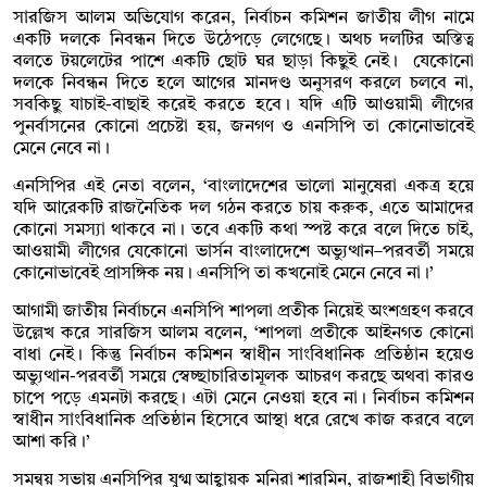
সারজিস আলম অভিযোগ করেন, নির্বাচন কমিশন জাতীয় লীগ নামে
একটি দলকে নিবন্ধন দিতে উঠেপড়ে লেগেছে। অথচ দলটির অস্তিত্ব
বলতে টয়লেটের পাশে একটি ছোট ঘর ছাড়া কিছুই নেই। যেকোনো
দলকে নিবন্ধন দিতে হলে আগের মানদণ্ড অনুসরণ করলে চলবে না,
সবকিছু যাচাই-বাছাই করেই করতে হবে। যদি এটি আওয়ামী লীগের
পুনর্বাসনের কোনো প্রচেষ্টা হয়, জনগণ ও এনসিপি তা কোনোভাবেই
মেনে নেবে না।
এনসিপির এই নেতা বলেন, ‘বাংলাদেশের ভালো মানুষেরা একত্র হয়ে
যদি আরেকটি রাজনৈতিক দল গঠন করতে চায় করুক, এতে আমাদের
কোনো সমস্যা থাকবে না। তবে একটি কথা স্পষ্ট করে বলে দিতে চাই,
আওয়ামী লীগের যেকোনো ভার্সন বাংলাদেশে অভ্যুত্থান–পরবর্তী সময়ে
কোনোভাবেই প্রাসঙ্গিক নয়। এনসিপি তা কখনোই মেনে নেবে না।’
আগামী জাতীয় নির্বাচনে এনসিপি শাপলা প্রতীক নিয়েই অংশগ্রহণ করবে
উল্লেখ করে সারজিস আলম বলেন, ‘শাপলা প্রতীকে আইনগত কোনো
বাধা নেই। কিন্তু নির্বাচন কমিশন স্বাধীন সাংবিধানিক প্রতিষ্ঠান হয়েও
অভ্যুত্থান-পরবর্তী সময়ে স্বেচ্ছাচারিতামূলক আচরণ করছে অথবা কারও
চাপে পড়ে এমনটা করছে। এটা মেনে নেওয়া হবে না। নির্বাচন কমিশন
স্বাধীন সাংবিধানিক প্রতিষ্ঠান হিসেবে আস্থা ধরে রেখে কাজ করবে বলে
আশা করি।’
সমন্বয় সভায় এনসিপির যুগ্ম আহ্বায়ক মনিরা শারমিন, রাজশাহী বিভাগীয়