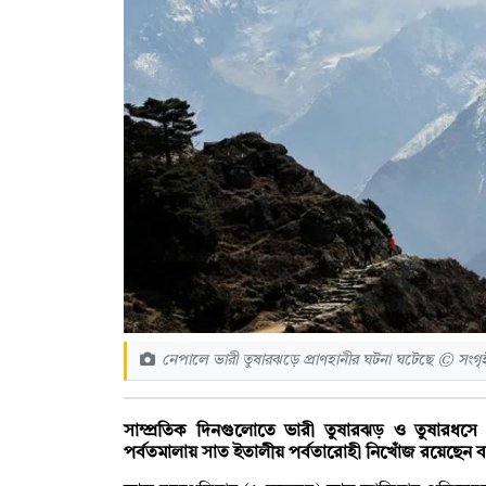
নেপালে ভারী তুষারঝড়ে প্রাণহানীর ঘটনা ঘটেছে © সংগৃ
সাম্প্রতিক দিনগুলোতে ভারী তুষারঝড় ও তুষারধসে
পর্বতমালায় সাত ইতালীয় পর্বতারোহী নিখোঁজ রয়েছেন 