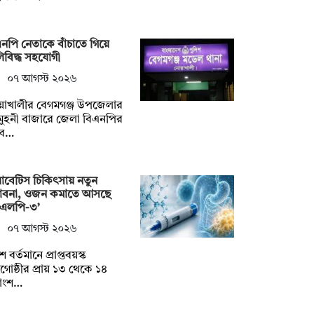
নপি নেতাকে বাঁচাতে গিয়ে
িবিদ্ধ সহযোগী
০৭ আগস্ট ২০২৬
য়াখালীর বেগমগঞ্জ উপজেলার
ুহনী বাজারে জেলা বিএনপির
বে…
াবেটিস চিকিৎসায় নতুন
্ভাবনা, ওজন কমাতে আসছে
িএলপি-৩’
০৭ আগস্ট ২০২৬
ে বর্তমানে প্রাপ্তবয়স্ক
োষ্ঠীর প্রায় ১৩ থেকে ১৪
াংশ…