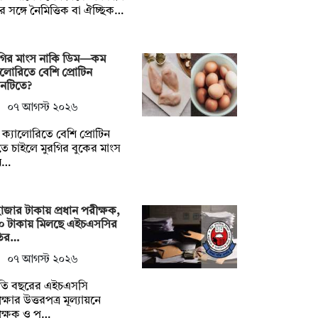
ির সঙ্গে নৈমিত্তিক বা ঐচ্ছিক…
রগির মাংস নাকি ডিম—কম
ালোরিতে বেশি প্রোটিন
নটিতে?
০৭ আগস্ট ২০২৬
ক্যালোরিতে বেশি প্রোটিন
ে চাইলে মুরগির বুকের মাংস
ম…
াজার টাকায় প্রধান পরীক্ষক,
০ টাকায় মিলছে এইচএসসির
ির…
০৭ আগস্ট ২০২৬
তি বছরের এইচএসসি
ক্ষার উত্তরপত্র মূল্যায়নে
ীক্ষক ও প…