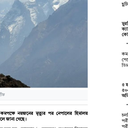
ছুট
মু
ক্য
কো
কম 
পেত
ডি
৫ হ
৫০
হীত
অত
 কমপক্ষে নয়জনের মৃত্যুর পর নেপালের হিমালয়
চল
বলে জানা গেছে।
পরী
পর