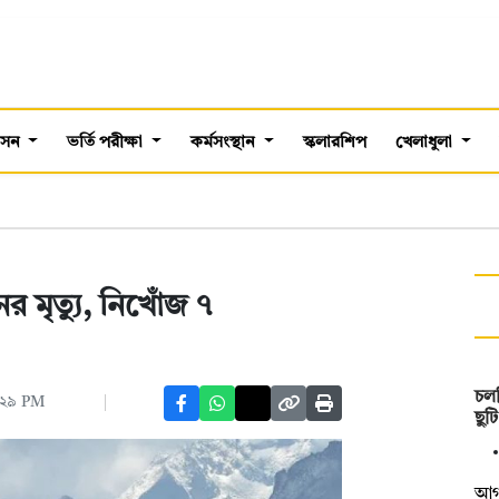
শাসন
ভর্তি পরীক্ষা
কর্মসংস্থান
স্কলারশিপ
খেলাধুলা
 মৃত্যু, নিখোঁজ ৭
চলত
২:২৯ PM
ছু
আগস