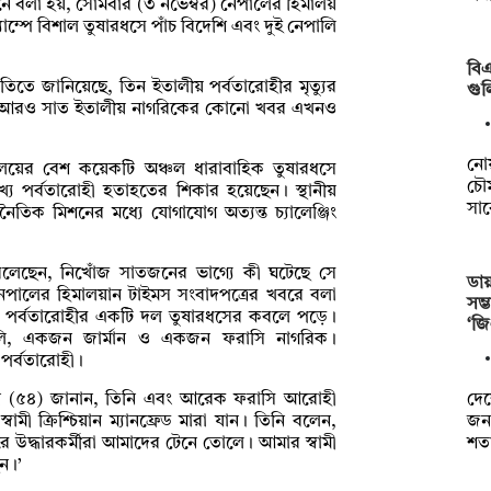
ে বলা হয়, সোমবার (৩ নভেম্বর) নেপালের হিমালয়
্যাম্পে বিশাল তুষারধসে পাঁচ বিদেশি এবং দুই নেপালি
বিএ
বৃতিতে জানিয়েছে, তিন ইতালীয় পর্বতারোহীর মৃত্যুর
গুল
নিখোঁজ আরও সাত ইতালীয় নাগরিকের কোনো খবর এখনও
নো
মালয়ের বেশ কয়েকটি অঞ্চল ধারাবাহিক তুষারধসে
চৌম
খ্য পর্বতারোহী হতাহতের শিকার হয়েছেন। স্থানীয়
সা
টনৈতিক মিশনের মধ্যে যোগাযোগ অত্যন্ত চ্যালেঞ্জিং
লেছেন, নিখোঁজ সাতজনের ভাগ্যে কী ঘটেছে সে
ডায়
 নেপালের হিমালয়ান টাইমস সংবাদপত্রের খবরে বলা
সম
১২ জন পর্বতারোহীর একটি দল তুষারধসের কবলে পড়ে।
‘জ
লি, একজন জার্মান ও একজন ফরাসি নাগরিক।
 পর্বতারোহী।
দেশ
াওন (৫৪) জানান, তিনি এবং আরেক ফরাসি আরোহী
জনগ
্বামী ক্রিশ্চিয়ান ম্যানফ্রেড মারা যান। তিনি বলেন,
শত
ে উদ্ধারকর্মীরা আমাদের টেনে তোলে। আমার স্বামী
ন।’