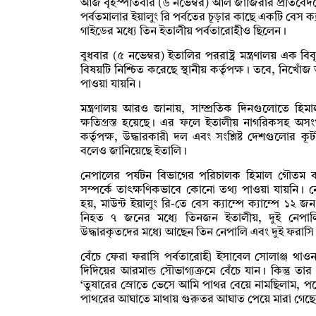
আজ বৃহস্পতিবার (৬ নভেম্বর) আল জাজিরার প্রতিবেদন
পর্বতমালার ইয়ালুং রি পর্বতের চূড়ার কাছে একটি বেস ক
গাইডের মধ্যে তিন ইতালীয় পর্বতারোহীও ছিলেন।
বুধবার (৫ নভেম্বর) ইতালির পররাষ্ট্র মন্ত্রণালয় এক বি
বিষয়টি নিশ্চিত করেছে স্থানীয় কর্তৃপক্ষ। তবে, 
পাওয়া যায়নি।
মন্ত্রণালয় আরও জানায়, সাম্প্রতিক দিনগুলোতে হি
ক্ষতিগ্রস্ত হয়েছে। এর ফলে ইতালীয় নাগরিকসহ অসং
কর্তৃপক্ষ, উদ্ধারকারী দল এবং সংশ্লিষ্ট দেশগুলোর কূ
বলেও জানিয়েছে ইতালি।
নেপালের পর্যটন বিভাগের পরিচালক হিমাল গৌতম ব
সম্পর্কে তাৎক্ষণিকভাবে কোনো তথ্য পাওয়া যায়নি।
হয়, মাউন্ট ইয়ালুং রি-তে বেস ক্যাম্পে ক্যাম্পে 
নিহত ৭ জনের মধ্যে তিনজন ইতালীয়, দুই নেপা
উদ্ধারকৃতদের মধ্যে আছেন তিন নেপালি এবং দুই ফরাসি
বেঁচে ফেরা ফরাসি পর্বতারোহী ইসাবেল সোলাঞ্জ থ
দিদিয়ের আরমান্ড সৌভাগ্যক্রমে বেঁচে যান। কিন্তু তার স
‘তুষারের স্রোতে ভেসে আমি পাথর বেয়ে নামছিলাম, পর
পাথরের আঘাতে মাথায় গুরুতর আঘাত পেয়ে মারা গেছে