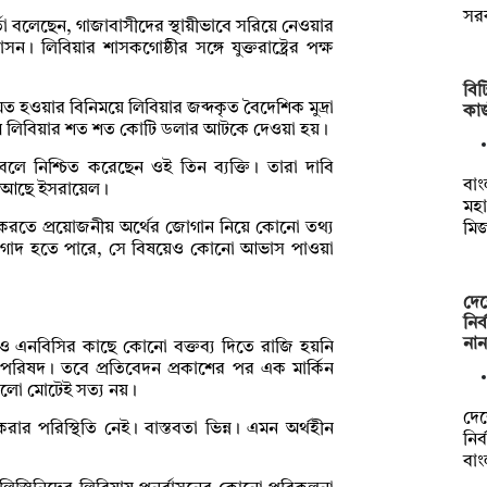
সরক
্তা বলেছেন, গাজাবাসীদের স্থায়ীভাবে সরিয়ে নেওয়ার
সন। লিবিয়ার শাসকগোষ্ঠীর সঙ্গে যুক্তরাষ্ট্রের পক্ষ
বি
মত হওয়ার বিনিময়ে লিবিয়ার জব্দকৃত বৈদেশিক মুদ্রা
কা
আগে লিবিয়ার শত শত কোটি ডলার আটকে দেওয়া হয়।
বলে নিশ্চিত করেছেন ওই তিন ব্যক্তি। তারা দাবি
বাং
গত আছে ইসরায়েল।
মহা
ন করতে প্রয়োজনীয় অর্থের জোগান নিয়ে কোনো তথ্য
মি
 নাগাদ হতে পারে, সে বিষয়েও কোনো আভাস পাওয়া
দেশ
নির
না
েও এনবিসির কাছে কোনো বক্তব্য দিতে রাজি হয়নি
ত্তা পরিষদ। তবে প্রতিবেদন প্রকাশের পর এক মার্কিন
গুলো মোটেই সত্য নয়।
দেশ
র পরিস্থিতি নেই। বাস্তবতা ভিন্ন। এমন অর্থহীন
নির
বা