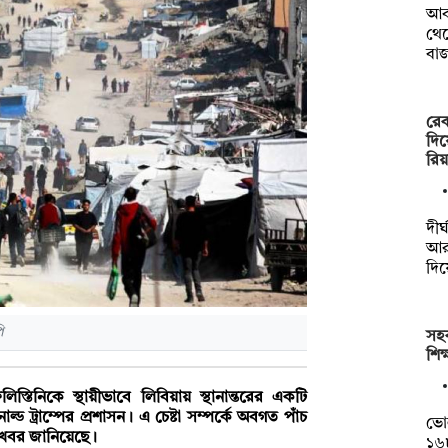
আব
থেক
বা
রেক
দিয়
রিয়
দী
আর
দিয়
ি
সহক
শিক
তিনিকে স্থায়ীভাবে লিবিয়ায় স্থানান্তরের একটি
াল্ড ট্রাম্পের প্রশাসন। এ চেষ্টা সম্পর্কে অবগত পাঁচ
ভো
এ খবর জানিয়েছে।
১৬৮