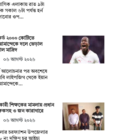
াসিক এলাকায় রাত ৯টা
ে সকাল ৬টা পর্যন্ত হর্ন
জানোর ওপ…
র্ড ২০০০ কোটিতে
োমান্দেকে দলে ভেড়াল
াল মাদ্রিদ
০৬ আগস্ট ২০২৬
র্ঘ আলোচনার পর অবশেষে
বি লাইপজিগ থেকে ইয়ান
োমান্দেকে…
ারী শিক্ষকের মামলায় প্রধান
্ষকসহ ৩ জন কারাগারে
০৬ আগস্ট ২০২৬
লার চরফ্যাশন উপজেলার
 নং দক্ষিণ চর আইচা