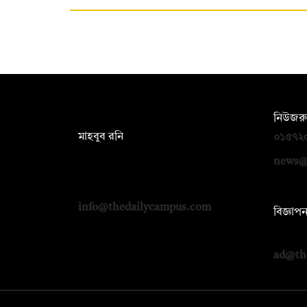
সম্পাদক:
নিউজরু
মাহবুব রনি
০১৫৭২
দ্য ডেইলি ক্যাম্পাস, দ্বিতীয় তলা, হাসান
news@
হোল্ডিংস, ৫২/১ নিউ ইস্কাটন রোড, ঢাকা
১০০০
info@thedailycampus.com
বিজ্ঞাপ
০১৭১২
ad@th