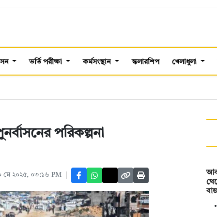
শাসন
ভর্তি পরীক্ষা
কর্মসংস্থান
স্কলারশিপ
খেলাধুলা
ুনর্বাসনের পরিকল্পনা
আব
০ মে ২০২৫, ০৩:১৬ PM
থেক
বা