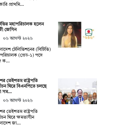
ারি প্রাথমি…
টিভির মহাপরিচালক হলেন
জী জেসিন
০৬ আগস্ট ২০২৬
লাদেশ টেলিভিশনের (বিটিভি)
পরিচালক (গ্রেড-১) পদে
জ ক…
ের তেইশতম রাষ্ট্রপতি
্বাচন ঘিরে বিএনপিতে চলছে
না সম…
০৬ আগস্ট ২০২৬
ের তেইশতম রাষ্ট্রপতি
্বাচন ঘিরে ক্ষমতাসীন
ংলাদেশ জা…