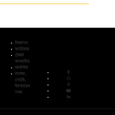
বিজ্ঞাপন
ক্যারিয়ার
টেক্সট
অনুসরণ করুন
কনভার্টার
আর্কাইভ
নামাজ,
সেহরি,
ইফতারের
সময়