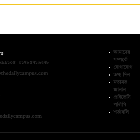
আমাদের
ম:
সম্পর্কে
০৯৯১০৫
,
০১৭৮৫৭১৬২৭৮
যোগাযোগ
thedailycampus.com
তথ্য দিন
মতামত
জানান
ন
প্রাইভেসি
পলিসি
১৩৬৫৯৩
শর্তাবলি
edailycampus.com