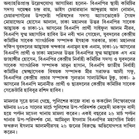
অব্যাহতিপ্রাপ্ত উল্লেখযোগ্য আসামিরা হলেন- বিএনপির স্থায়ী কমিটির
সদস্য গয়েশ্বর চন্দ্র রায়, ভাইস চেয়ারম্যান আব্দুল্লাহ আল নোমান,
চেয়ারপার্সনের উপদেষ্টা পরিষদের সদস্য অ্যাডভোকেট সৈয়দ
মোয়াজ্জেম হোসেন আলাল, ঢাকা মহানগর উত্তর বিএনপির সাবেক
আহ্বায়ক ও ঢাকা-১২ আসনের বিএনপি প্রার্থী সাইফুল আলম নীরব,
বিএনপি যুগ্ম মহাসচিব হাবিব উন নবী খান সোহেল, যুবদলের কেন্দ্রীয়
কমিটির সাবেক সাংগঠনিক সম্পাদক ইসহাক সরকার, ঢাকা মহানগর
দক্ষিণ যুবদলের আহ্বায়ক খন্দকার এনামুল হক এনাম, ঢাকা-১৮ আসনের
বিএনপি প্রার্থী ও ঢাকা মহানগর উত্তর বিএনপির যুগ্ম আহ্বায়ক এস এম
জাহাঙ্গীর হোসেন, বিএনপির কেন্দ্রীয় নির্বাহী কমিটির সদস্য ও যুবদলের
সাবেক সাংগঠনিক সম্পাদক মামুন হাসান, বিএনপি জাতীয় নির্বাহী
কমিটির স্বেচ্ছাসেবক বিষয়ক সম্পাদক মীর সরাফত আলী সফু,
বিএনপির কেন্দ্রীয় প্রচার সম্পাদক সুলতান সালাউদ্দিন টুকু, ঢাকা- ৯
আসনের বিএনপি মনোনীত প্রার্থী ও ছাত্রদলের কেন্দ্রীয় কমিটির সাবেক
সেক্রেটারি হাবিবুর রশিদ হাবিব।
মামলার সূত্রে জানা গেছে, পুলিশের কাজে বাধা ও ককটেল বিস্ফোরণের
ঘটনায় ২০১৩ সালের মার্চে পুলিশের উপ-পরিদর্শক মেহেদী মাকসুদ বাদী
হয়ে পল্টন মডেল থানায় মামলা করেন। একই বছরের ২৬ মার্চ পল্টন
থানার উপ-পরিদর্শক মো. আমিনুল ইসলাম বিএনপির মহাসচিব মির্জা
ফখরুল ইসলাম আলমগীরসহ ২৬ জনের বিরুদ্ধে অভিযোগপত্র দাখিল
করেন।