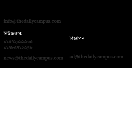
দ্য ডেইলি ক্যাম্পাস, দ্বিতীয় তলা, হাসান হোল্ডিংস, ৫২/১ নিউ ইস্কাটন
রোড, ঢাকা ১০০০
info@thedailycampus.com
নিউজরুম:
বিজ্ঞাপন
০১৫৭২০৯৯১০৫
,
০১৭১২১৩৬৫৯৩
০১৭৮৫৭১৬২৭৮
ad@thedailycampus.com
news@thedailycampus.com
আমাদের সম্পর্কে
বিজ্ঞাপন
যোগাযোগ
ক্যারিয়ার
তথ্য দিন
টেক্সট কনভার্টার
মতামত জানান
আর্কাইভ
প্রাইভেসি পলিসি
নামাজ, সেহরি, ইফতারের
শর্তাবলি
সময়
অনুসরণ করুন