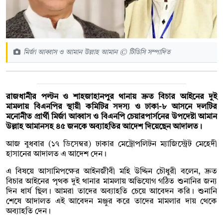
মির্জা আব্বাস ও আমান উল্লাহ আমান © টিডিসি সম্পাদিত
রাজধানীর পল্টন ও শাহজাহানপুর থানায় দ্রুত বিচার আইনের দুই
মামলায় বিএনপির স্থায়ী কমিটির সদস্য ও ঢাকা-৮ আসনে দলটির
মনোনীত প্রার্থী মির্জা আব্বাস ও বিএনপি চেয়ারপার্সনের উপদেষ্টা আমান
উল্লাহ আমানসহ ৪৫ জনকে অব্যাহতির আদেশ দিয়েছেন আদালত।
আজ বুধবার (১৭ ডিসেম্বর) ঢাকার মেট্রোপলিটন ম্যাজিস্ট্রেট মেহেদী
হাসানের আদালত এ আদেশ দেন।
এ বিষয়ে আসামিপক্ষের আইনজীবী মহি উদ্দিন চৌধুরী বলেন, দ্রুত
বিচার আইনের পৃথক দুই থানার মামলায় অভিযোগ গঠিত শুনানির জন্য
দিন ধার্য ছিল। আমরা তাদের অব্যাহতি চেয়ে আবেদন করি। শুনানি
শেষে আদালত এই আবেদন মঞ্জুর করে তাদের মামলার দায় থেকে
অব্যাহতি দেন।