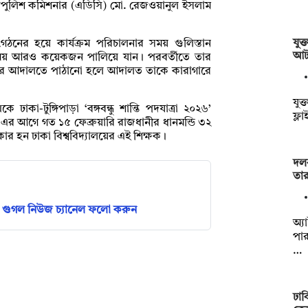
পপুলিশ কমিশনার (এডিসি) মো. রেজওয়ানুল ইসলাম
যুক
ঠনের হয়ে কার্যক্রম পরিচালনার সময় গুলিস্তান
আ
ময় আরও কয়েকজন পালিয়ে যান। পরবর্তীতে তার
 এরপর আদালতে পাঠানো হলে আদালত তাকে কারাগারে
যুক্
াকা-টুঙ্গিপাড়া ‘বঙ্গবন্ধু শান্তি পদযাত্রা ২০২৬’
ফ্ল
এর আগে গত ১৫ ফেব্রুয়ারি রাজধানীর ধানমন্ডি ৩২
ার হন ঢাকা বিশ্ববিদ্যালয়ের এই শিক্ষক।
দলব
তা
গুগল নিউজ চ্যানেল ফলো করুন
অ্যা
পার
…
ঢাব