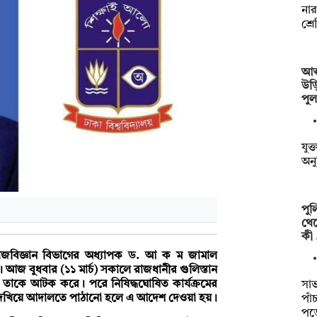
নার
শ্র
আত্
উড়
পু
যুক্
অনু
পু
থেক
কী
) সমাজবিজ্ঞান বিভাগের অধ্যাপক ড. আ ক ম জামাল
জ বুধবার (১১ মার্চ) সকালে রাজধানীর গুলিস্তান
শ তাকে আটক করে। পরে নিষিদ্ধঘোষিত কার্যক্রমের
সাভ
ার দেখিয়ে আদালতে পাঠানো হলে এ আদেশ দেওয়া হয়।
পাঁ
পড়