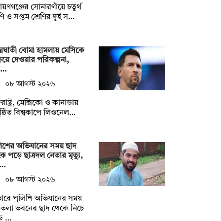
ায়ণগঞ্জের সোনারগাঁয়ে চতুর্থ
েণি ও সপ্তম শ্রেণির দুই স…
মঘাতী বোমা হামলায় মেসিকে
িয়ে দেওয়ার পরিকল্পনা,
ল…
০৮ আগস্ট ২০২৬
তরাষ্ট্র, মেক্সিকো ও কানাডায়
ষ্ঠিত বিশ্বকাপে লিওনেল…
লিশের অভিযানের সময় ছাদ
ে পড়ে ছাত্রদল নেতার মৃত্যু,
 …
০৮ আগস্ট ২০২৬
ারে পুলিশি অভিযানের সময়
চতলা ভবনের ছাদ থেকে নিচে
ে …