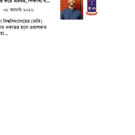
্দ্র করে মারধর, শিক্ষার্থী ব…
০৮ আগস্ট ২০২৬
া বিশ্ববিদ্যালয়ের (ঢাবি)
য় একাত্তর হলে ওয়াশরুম
বহা…