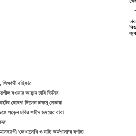
কেন
ঢাক
বিজ
ব্য
ক্ষার্থী বহিষ্কার
ত্বশীল হওয়ার আহ্বান ঢাবি ভিসির
য়কটের ঘোষণা দিলেন চাকসু নেতারা
ভেঙে পড়েন চবির শহীদ হৃদয়ের বাবা
োকজ
াসব্যাপী ‘লেখালেখি ও নাট্য কর্মশালা’র বর্ণাঢ্য