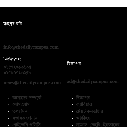
সম্পাদক:
মাহবুব রনি
দ্য ডেইলি ক্যাম্পাস, দ্বিতীয় তলা, হাসান হোল্ডিংস, ৫২/১ নিউ ইস্কাটন
রোড, ঢাকা ১০০০
info@thedailycampus.com
নিউজরুম:
বিজ্ঞাপন
০১৫৭২০৯৯১০৫
,
০১৭১২১৩৬৫৯৩
০১৭৮৫৭১৬২৭৮
ad@thedailycampus.com
news@thedailycampus.com
আমাদের সম্পর্কে
বিজ্ঞাপন
যোগাযোগ
ক্যারিয়ার
তথ্য দিন
টেক্সট কনভার্টার
মতামত জানান
আর্কাইভ
প্রাইভেসি পলিসি
নামাজ, সেহরি, ইফতারের