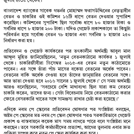
জুলাই ২০১৫ থেকেই।
বাংলাদেশ ব্যাংকের সাবেক গভর্নর মোহাম্মদ ফরাসউদ্দিনের নেতৃত্বাধীন
বেতন ও চাকরির ওই কমিশন ১৬টি ধাপে বেতন দেওয়ার সুপারিশ
করেছিল। কমিশনের সুপারিশ ছিল সর্বোচ্চ ধাপে ৮০ হাজার টাকা ও
সর্বনিম্ন ধাপে ৮ হাজার ২০০ টাকা। যদিও গেজেট প্রকাশকালে তা কিছুটা
পরিবর্তন হয়ে সর্বোচ্চ বেতন ৭৮ হাজার এবং সর্বনিম্ন ৮ হাজার ২৫০
নির্ধারণ করা হয়।
প্রতিবেদন ও গেজেট কার্যকরের পর তৎকালীন অর্থমন্ত্রী আবুল মাল
আব্দুল মুহিত জানিয়েছিলেন, ‘নতুন বেতনকাঠামো কার্যকর ১ জুলাই
থেকে। চাকরিজীবীরা ডিসেম্বর ২০১৫-এর বেতন নতুন কাঠামোতে
পাবেন। এর সঙ্গে তাঁরা পাঁচ মাসের বকেয়া বেতনের অর্ধেক পাবেন।
বেতনের বাকি অর্ধেক দেওয়া হবে তাঁদের জানুয়ারির বেতনের সঙ্গে।
আর ভাতা দেওয়া হবে ২০১৬ সালের ১ জুলাই থেকে।’ সে সময় অর্থমন্ত্রী
আরও বলেছিলেন, ‘সবচেয়ে বেশি মাথাব্যথা ছিল যারা কম বেতনে
চাকরি করেন, তাদের জন্য। সেটা বিবেচনায় নিয়ে বেতনকাঠামো করার
ক্ষেত্রে বেসরকারি খাতের সঙ্গে সামঞ্জস্য রাখার চেষ্টা করা হয়েছে।’
এদিকে নবম পে স্কেলের প্রতিবেদন ঘোষণার পর সংশ্লিষ্টরা বলছেন,
অষ্টম পে স্কেলের মত নবম পে স্কেল ঘোষণার পরও সরকারিভাবে গেজেট
প্রকাশ ও বাস্তবায়নে কয়েক মাস সময় লাগতে পারে বলে সংশ্লিষ্টরা মনে
করছেন। তবে সরকারি কর্মচারীদের প্রত্যাশা, আগের তুলনায় এবার দ্রুত
প্রক্রিয়া সম্পন্ন করে নতুন পে স্কেল কার্যকর করা হবে।