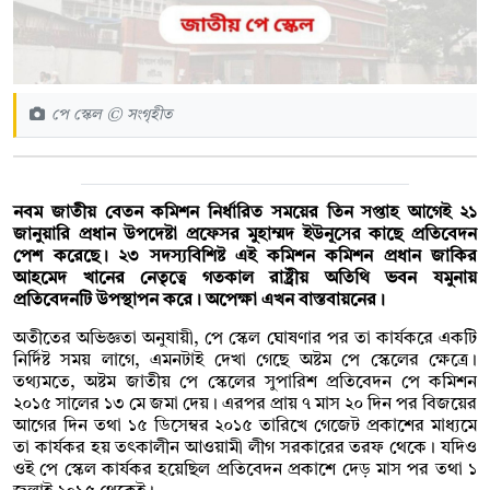
পে স্কেল © সংগৃহীত
নবম জাতীয় বেতন কমিশন নির্ধারিত সময়ের তিন সপ্তাহ আগেই ২১
জানুয়ারি প্রধান উপদেষ্টা প্রফেসর মুহাম্মদ ইউনূসের কাছে প্রতিবেদন
পেশ করেছে। ২৩ সদস্যবিশিষ্ট এই কমিশন কমিশন প্রধান জাকির
আহমেদ খানের নেতৃত্বে গতকাল রাষ্ট্রীয় অতিথি ভবন যমুনায়
প্রতিবেদনটি উপস্থাপন করে। অপেক্ষা এখন বাস্তবায়নের।
অতীতের অভিজ্ঞতা অনুযায়ী, পে স্কেল ঘোষণার পর তা কার্যকরে একটি
নির্দিষ্ট সময় লাগে, এমনটাই দেখা গেছে অষ্টম পে স্কেলের ক্ষেত্রে।
তথ্যমতে, অষ্টম জাতীয় পে স্কেলের সুপারিশ প্রতিবেদন পে কমিশন
২০১৫ সালের ১৩ মে জমা দেয়। এরপর প্রায় ৭ মাস ২০ দিন পর বিজয়ের
আগের দিন তথা ১৫ ডিসেম্বর ২০১৫ তারিখে গেজেট প্রকাশের মাধ্যমে
তা কার্যকর হয় তৎকালীন আওয়ামী লীগ সরকারের তরফ থেকে। যদিও
ওই পে স্কেল কার্যকর হয়েছিল প্রতিবেদন প্রকাশে দেড় মাস পর তথা ১