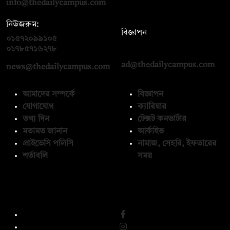
info@thedailycampus.com
নিউজরুম:
বিজ্ঞাপন
০১৫৭২০৯৯১০৫
,
০১৭১২১৩৬৫৯৩
০১৭৮৫৭১৬২৭৮
ad@thedailycampus.com
news@thedailycampus.com
আমাদের সম্পর্কে
বিজ্ঞাপন
যোগাযোগ
ক্যারিয়ার
তথ্য দিন
টেক্সট কনভার্টার
মতামত জানান
আর্কাইভ
প্রাইভেসি পলিসি
নামাজ, সেহরি, ইফতারের
শর্তাবলি
সময়
অনুসরণ করুন