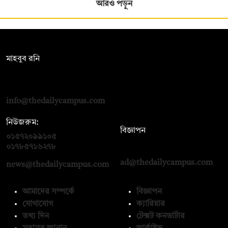
আরও পড়ুন
সম্পাদক:
মাহবুব রনি
দ্য ডেইলি ক্যাম্পাস, দ্বিতীয় তলা, হাসান হোল্ডিংস, ৫২/১ নিউ ইস্কাটন
রোড, ঢাকা ১০০০
info@thedailycampus.com
নিউজরুম:
বিজ্ঞাপন
০১৫৭২০৯৯১০৫
,
০১৭১২১৩৬৫৯৩
০১৭৮৫৭১৬২৭৮
ad@thedailycampus.com
news@thedailycampus.com
আমাদের সম্পর্কে
বিজ্ঞাপন
যোগাযোগ
ক্যারিয়ার
তথ্য দিন
টেক্সট কনভার্টার