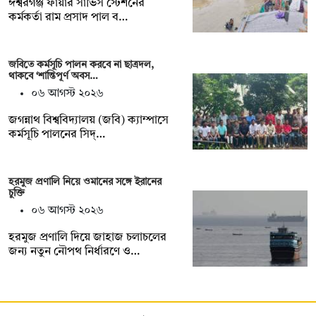
ঈশ্বরগঞ্জ ফায়ার সার্ভিস স্টেশনের
কর্মকর্তা রাম প্রসাদ পাল ব…
জবিতে কর্মসূচি পালন করবে না ছাত্রদল,
থাকবে ‘শান্তিপূর্ণ অবস…
০৬ আগস্ট ২০২৬
জগন্নাথ বিশ্ববিদ্যালয় (জবি) ক্যাম্পাসে
কর্মসূচি পালনের সিদ্…
হরমুজ প্রণালি নিয়ে ওমানের সঙ্গে ইরানের
চুক্তি
০৬ আগস্ট ২০২৬
হরমুজ প্রণালি দিয়ে জাহাজ চলাচলের
জন্য নতুন নৌপথ নির্ধারণে ও…