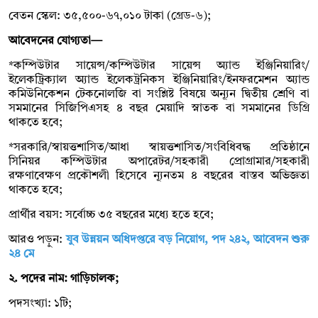
বেতন স্কেল: ৩৫,৫০০-৬৭,০১০ টাকা (গ্রেড-৬);
আবেদনের যোগ্যতা—
*কম্পিউটার সায়েন্স/কম্পিউটার সায়েন্স অ্যান্ড ইঞ্জিনিয়ারিং/
ইলেকট্রিক্যাল অ্যান্ড ইলেকট্রনিকস ইঞ্জিনিয়ারিং/ইনফরমেশন অ্যান্ড
কমিউনিকেশন টেকনোলজি বা সংশ্লিষ্ট বিষয়ে অন্যূন দ্বিতীয় শ্রেণি বা
সমমানের সিজিপিএসহ ৪ বছর মেয়াদি স্নাতক বা সমমানের ডিগ্রি
থাকতে হবে;
*সরকারি/স্বায়ত্তশাসিত/আধা স্বায়ত্তশাসিত/সংবিধিবদ্ধ প্রতিষ্ঠানে
সিনিয়র কম্পিউটার অপারেটর/সহকারী প্রোগ্রামার/সহকারী
রক্ষণাবেক্ষণ প্রকৌশলী হিসেবে ন্যূনতম ৪ বছরের বাস্তব অভিজ্ঞতা
থাকতে হবে;
প্রার্থীর বয়স: সর্বোচ্চ ৩৫ বছরের মধ্যে হতে হবে;
আরও পড়ুন:
যুব উন্নয়ন অধিদপ্তরে বড় নিয়োগ, পদ ২৪২, আবেদন শুরু
২৪ মে
২. পদের নাম: গাড়িচালক;
পদসংখ্যা: ১টি;