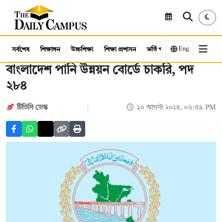
Eng
সর্বশেষ
শিক্ষাঙ্গন
উচ্চশিক্ষা
শিক্ষা প্রশাসন
ভর্তি পরীক্ষা
কর্মসংস্থান
বাংলাদেশ পানি উন্নয়ন বোর্ডে চাকরি, পদ
২৮৪
টিডিসি ডেস্ক
১০ আগস্ট ২০২৫, ০৬:৫৯ PM