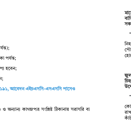
মায়
বাড়
সক
নিহ
যন্ত);
পৌর
হো
 পর্যন্ত;
াপ্য হবেন;
জুল
ন;
চিহ
উদ্
 পদ ১৯১, আবেদন এইচএসসি-এসএসসি পাসেও
কো
ি) ও অন্যান্য কাগজপত্র সংশ্লিষ্ট ঠিকানায় সরাসরি বা
রাখ
কা