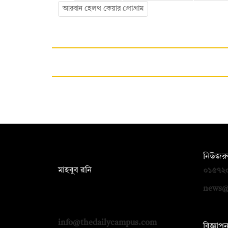
আরবান হেলথ কেয়ার প্রোগ্রাম
সম্পাদক:
নিউজরু
মাহবুব রনি
০১৫৭২
দ্য ডেইলি ক্যাম্পাস, দ্বিতীয় তলা, হাসান
news@
হোল্ডিংস, ৫২/১ নিউ ইস্কাটন রোড, ঢাকা
১০০০
info@thedailycampus.com
বিজ্ঞাপ