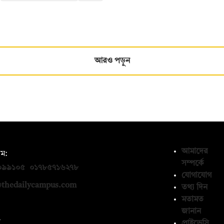
আরও পড়ুন
আমাদের
ম:
সম্পর্কে
০৯৯১০৫
,
০১৭৮৫৭১৬২৭৮
যোগাযোগ
thedailycampus.com
তথ্য দিন
মতামত
জানান
ন
প্রাইভেসি