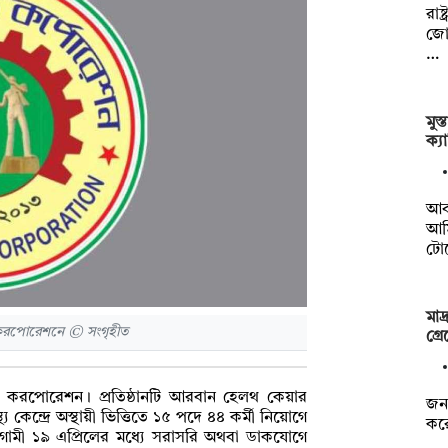
রাষ
জোট
…
মুস
ক্য
আব
আম
টোয়
মাদ
 করপোরেশনে © সংগৃহীত
গ্র
টি করপোরেশন। প্রতিষ্ঠানটি আরবান হেলথ কেয়ার
জনব
 কেন্দ্রে অস্থায়ী ভিত্তিতে ১৫ পদে ৪৪ কর্মী নিয়োগে
করে
রা আগামী ১৯ এপ্রিলের মধ্যে সরাসরি অথবা ডাকযোগে