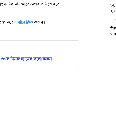
াজীপুর-ঠিকানায় আবেদনপত্র পাঠাতে হবে;
গ্র
২৪ 
রিত জানতে
এখানে ক্লিক
করুন।
গ্র
জনব
গুগল নিউজ চ্যানেল ফলো করুন