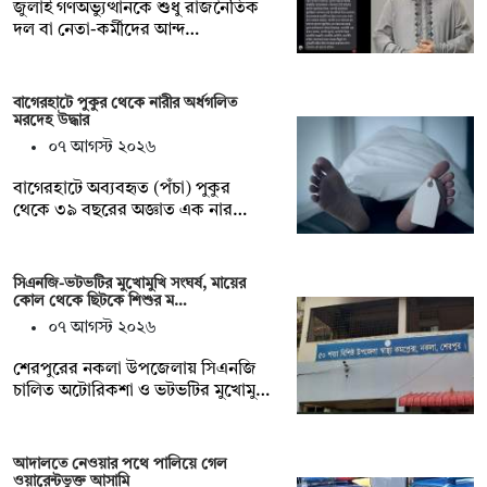
জুলাই গণঅভ্যুত্থানকে শুধু রাজনৈতিক
দল বা নেতা-কর্মীদের আন্দ…
বাগেরহাটে পুকুর থেকে নারীর অর্ধগলিত
মরদেহ উদ্ধার
০৭ আগস্ট ২০২৬
বাগেরহাটে অব্যবহৃত (পঁচা) পুকুর
থেকে ৩৯ বছরের অজ্ঞাত এক নার…
সিএনজি-ভটভটির মুখোমুখি সংঘর্ষ, মায়ের
কোল থেকে ছিটকে শিশুর ম…
০৭ আগস্ট ২০২৬
শেরপুরের নকলা উপজেলায় সিএনজি
চালিত অটোরিকশা ও ভটভটির মুখোমু…
আদালতে নেওয়ার পথে পালিয়ে গেল
ওয়ারেন্টভুক্ত আসামি