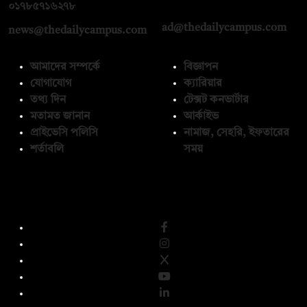
০১৭১২১৩৬৫৯৩
০১৭৮৫৭১৬২৭৮
ad@thedailycampus.com
news@thedailycampus.com
আমাদের সম্পর্কে
বিজ্ঞাপন
যোগাযোগ
ক্যারিয়ার
তথ্য দিন
টেক্সট কনভার্টার
মতামত জানান
আর্কাইভ
প্রাইভেসি পলিসি
নামাজ, সেহরি, ইফতারের
শর্তাবলি
সময়
অনুসরণ করুন