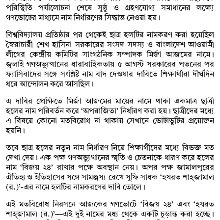
পরিস্থিতি পর্যালোচনা শেষে সুষ্ঠু ও গ্রহণযোগ্য সমাধানের লক্ষ্যে
গণভোটের মাধ্যমে নাম নির্ধারণের সিদ্ধান্ত নেওয়া হয়।
বিশ্ববিদ্যালয় প্রতিষ্ঠার পর থেকেই ছাত্র হলটির নামকরণ করা হয়েছিল
স্বৈরাচারী শেখ হাসিনা সরকারের সংসদ সদস্য ও বাংলাদেশ আওয়ামী
লীগের কেন্দ্রীয় কমিটির সাংগঠনিক সম্পাদক মির্জা আজমের নামে।
জুলাই গণঅভ্যুত্থানের ধারাবাহিকতায় ৫ আগস্ট সরকারের পতনের পর
ফ্যাসিবাদের সঙ্গে সংশ্লিষ্ট নাম বাদ দেওয়ার দাবিতে শিক্ষার্থীরা দীর্ঘদিন
ধরে আন্দোলন করে আসছিল।
এ দাবির প্রেক্ষিতে মির্জা আজমের মায়ের নামে থাকা একমাত্র ছাত্রী
হলের নাম পরিবর্তন করে ‘অপরাজিতা’ নির্ধারণ করা হয়। ছাত্রীদের মধ্যে
এ বিষয়ে কোনো মতবিরোধ না থাকায় সেখানে ভোটাভুটির প্রয়োজন
হয়নি।
তবে ছাত্র হলের নতুন নাম নির্ধারণ নিয়ে শিক্ষার্থীদের মধ্যে বিভক্ত মত
দেখা দেয়। এক পক্ষ গণঅভ্যুত্থানের স্মৃতি ও চেতনাকে ধারণ করে হলের
নাম ‘বিজয় ২৪’ রাখার পক্ষে অবস্থান নেয়। অপর পক্ষ জামালপুরের
ঐতিহ্য ও ইতিহাসের সঙ্গে সামঞ্জস্য রেখে সুফি সাধক ‘হযরত শাহ্জামাল
(র.)’-এর নামে হলটির নামকরণের দাবি তোলে।
এই মতবিরোধ নিরসনে আজকের গণভোটে ‘বিজয় ২৪’ এবং ‘হযরত
শাহ্জামাল (র.)’—এই দুই নামের মধ্য থেকে একটি চূড়ান্ত করা হচ্ছে।