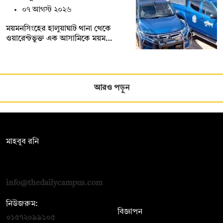
০৭ আগস্ট ২০২৬
ময়মনসিংহের হালুয়াঘাট থানা থেকে
ওয়ারেন্টভুক্ত এক আসামিকে ময়ম…
আরও পড়ুন
সম্পাদক:
মাহবুব রনি
দ্য ডেইলি ক্যাম্পাস, দ্বিতীয় তলা, হাসান হোল্ডিংস, ৫২/১ নিউ ইস্কাটন
রোড, ঢাকা ১০০০
info@thedailycampus.com
নিউজরুম:
বিজ্ঞাপন
০১৫৭২০৯৯১০৫
,