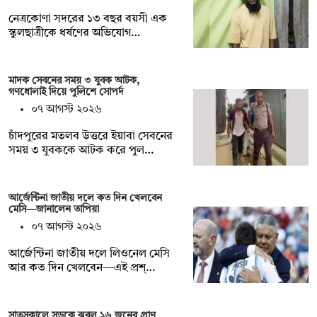
নেত্রকোণা সদরের ১৩ বছর বয়সী এক
স্কুলছাত্রীকে ধর্ষণের অভিযোগ…
মাদক সেবনের সময় ৩ যুবক আটক,
গণধোলাই দিয়ে পুলিশে সোপর্দ
০৭ আগস্ট ২০২৬
চাঁদপুরের মতলব উত্তরে ইয়াবা সেবনের
সময় ৩ যুবককে আটক করে পুল…
আর্জেন্টিনা জাতীয় দলে কত দিন খেলবেন
মেসি—জানালেন তাপিয়া
০৭ আগস্ট ২০২৬
আর্জেন্টিনা জাতীয় দলে লিওনেল মেসি
আর কত দিন খেলবেন—এই প্রশ্…
সাতসকালে সড়কে ঝরল ১৬ জনের প্রাণ