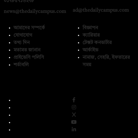
০১৭৮৫৭১৬২৭৮
ad@thedailycampus.com
news@thedailycampus.com
আমাদের সম্পর্কে
বিজ্ঞাপন
যোগাযোগ
ক্যারিয়ার
তথ্য দিন
টেক্সট কনভার্টার
মতামত জানান
আর্কাইভ
প্রাইভেসি পলিসি
নামাজ, সেহরি, ইফতারের
শর্তাবলি
সময়
অনুসরণ করুন