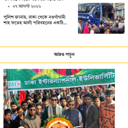
০৭ আগস্ট ২০২৬
পুলিশ জানায়, ঢাকা থেকে নওগাঁগামী
শাহ ফতেহ আলী পরিবহনের একটি…
আরও পড়ুন