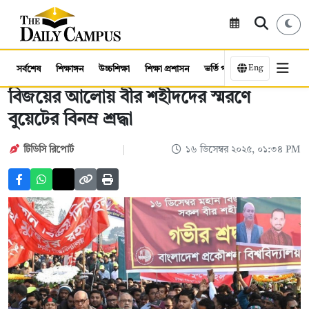
Eng
সর্বশেষ
শিক্ষাঙ্গন
উচ্চশিক্ষা
শিক্ষা প্রশাসন
ভর্তি পরীক্ষা
কর্মসংস্থান
বিজয়ের আলোয় বীর শহীদদের স্মরণে
বুয়েটের বিনম্র শ্রদ্ধা
টিডিসি রিপোর্ট
১৬ ডিসেম্বর ২০২৫, ০১:৩৪ PM