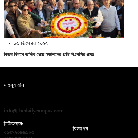
১৬ ডিসেম্বর ২০২৫
বিজয় দিবসে জাতির শ্রেষ্ঠ সন্তানদের প্রতি বিএনপির শ্রদ্ধা
সম্পাদক:
মাহবুব রনি
দ্য ডেইলি ক্যাম্পাস, দ্বিতীয় তলা, হাসান হোল্ডিংস, ৫২/১ নিউ ইস্কাটন
রোড, ঢাকা ১০০০
info@thedailycampus.com
নিউজরুম:
বিজ্ঞাপন
০১৫৭২০৯৯১০৫
,
০১৭১২১৩৬৫৯৩