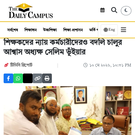
Eng
সর্বশেষ
শিক্ষাঙ্গন
উচ্চশিক্ষা
শিক্ষা প্রশাসন
ভর্তি পরীক্ষা
কর্মসংস্থান
শিক্ষকদের ন্যায় কর্মচারীদেরও বদলি চালুর
আশ্বাস অধ্যক্ষ সেলিম ভূঁইয়ার
টিডিসি রিপোর্ট
১০ মে ২০২৬, ১০:৩১ PM