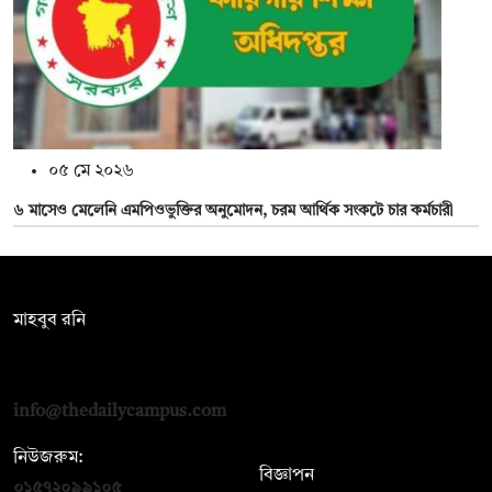
০৫ মে ২০২৬
৬ মাসেও মেলেনি এমপিওভুক্তির অনুমোদন, চরম আর্থিক সংকটে চার কর্মচারী
সম্পাদক:
মাহবুব রনি
দ্য ডেইলি ক্যাম্পাস, দ্বিতীয় তলা, হাসান হোল্ডিংস, ৫২/১ নিউ ইস্কাটন
রোড, ঢাকা ১০০০
info@thedailycampus.com
নিউজরুম:
বিজ্ঞাপন
০১৫৭২০৯৯১০৫
,