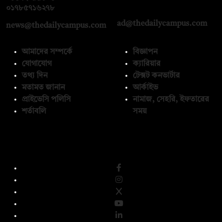
০১৭১২১৩৬৫৯৩
০১৭৮৫৭১৬২৭৮
ad@thedailycampus.com
news@thedailycampus.com
আমাদের সম্পর্কে
বিজ্ঞাপন
যোগাযোগ
ক্যারিয়ার
তথ্য দিন
টেক্সট কনভার্টার
মতামত জানান
আর্কাইভ
প্রাইভেসি পলিসি
নামাজ, সেহরি, ইফতারের
শর্তাবলি
সময়
অনুসরণ করুন