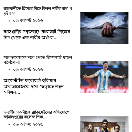
রাজধানীতে ব্রিজের নিচে মিলল নারীর মাথা ও
দুই হাত
০৬ আগস্ট ২০২৬
রাজধানীর সবুজবাগে কালভার্ট ব্রিজের
নিচ থেকে এক নারীর অর্ধগল…
আলভারেজকে দলে পেতে ‘ট্রাম্পকার্ড’ ছাড়ল
বার্সেলোনা
০৬ আগস্ট ২০২৬
আর্জেন্টাইন ফরোয়ার্ড হুলিয়ান
আলভারেজকে দলে ভেড়াতে নতুন
কৌশল…
ভারতীয় তরুণীকে ব্ল্যাকমেইলের অভিযোগে
জামালপুরের কলেজ শিক্ষ…
০৬ আগস্ট ২০২৬