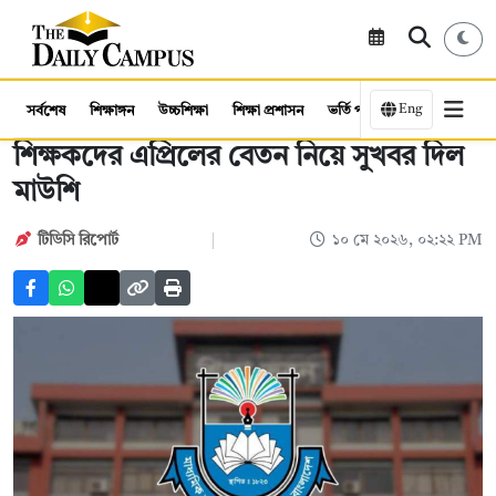
Eng
সর্বশেষ
শিক্ষাঙ্গন
উচ্চশিক্ষা
শিক্ষা প্রশাসন
ভর্তি পরীক্ষা
কর্মসংস্থান
শিক্ষকদের এপ্রিলের বেতন নিয়ে সুখবর দিল
মাউশি
টিডিসি রিপোর্ট
১০ মে ২০২৬, ০২:২২ PM