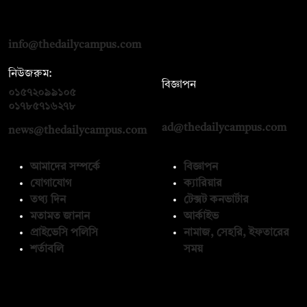
দ্য ডেইলি ক্যাম্পাস, দ্বিতীয় তলা, হাসান হোল্ডিংস, ৫২/১ নিউ ইস্কাটন
রোড, ঢাকা ১০০০
info@thedailycampus.com
নিউজরুম:
বিজ্ঞাপন
০১৫৭২০৯৯১০৫
,
০১৭১২১৩৬৫৯৩
০১৭৮৫৭১৬২৭৮
ad@thedailycampus.com
news@thedailycampus.com
আমাদের সম্পর্কে
বিজ্ঞাপন
যোগাযোগ
ক্যারিয়ার
তথ্য দিন
টেক্সট কনভার্টার
মতামত জানান
আর্কাইভ
প্রাইভেসি পলিসি
নামাজ, সেহরি, ইফতারের
শর্তাবলি
সময়
অনুসরণ করুন