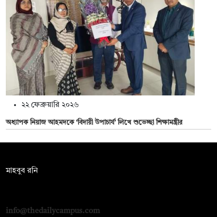
২২ ফেব্রুয়ারি ২০২৬
অধ্যাপক নিয়াজ আহমদকে ‘বিদায়ী উপাচার্য’ লিখে শুভেচ্ছা শিক্ষামন্ত্রীর
সম্পাদক:
মাহবুব রনি
দ্য ডেইলি ক্যাম্পাস, দ্বিতীয় তলা, হাসান হোল্ডিংস, ৫২/১ নিউ ইস্কাটন
রোড, ঢাকা ১০০০
info@thedailycampus.com