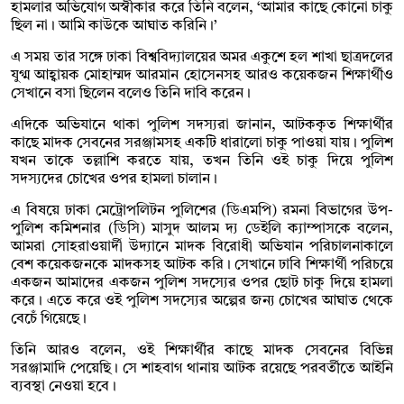
হামলার অভিযোগ অস্বীকার করে তিনি বলেন, ‘আমার কাছে কোনো চাকু
ছিল না। আমি কাউকে আঘাত করিনি।’
এ সময় তার সঙ্গে ঢাকা বিশ্ববিদ্যালয়ের অমর একুশে হল শাখা ছাত্রদলের
যুগ্ম আহ্বায়ক মোহাম্মদ আরমান হোসেনসহ আরও কয়েকজন শিক্ষার্থীও
সেখানে বসা ছিলেন বলেও তিনি দাবি করেন।
এদিকে অভিযানে থাকা পুলিশ সদস্যরা জানান, আটককৃত শিক্ষার্থীর
কাছে মাদক সেবনের সরঞ্জামসহ একটি ধারালো চাকু পাওয়া যায়। পুলিশ
যখন তাকে তল্লাশি করতে যায়, তখন তিনি ওই চাকু দিয়ে পুলিশ
সদস্যদের চোখের ওপর হামলা চালান।
এ বিষয়ে ঢাকা মেট্রোপলিটন পুলিশের (ডিএমপি) রমনা বিভাগের উপ-
পুলিশ কমিশনার (ডিসি) মাসুদ আলম দ্য ডেইলি ক্যাম্পাসকে বলেন,
আমরা সোহরাওয়ার্দী উদ্যানে মাদক বিরোধী অভিযান পরিচালনাকালে
বেশ কয়েকজনকে মাদকসহ আটক করি। সেখানে ঢাবি শিক্ষার্থী পরিচয়ে
একজন আমাদের একজন পুলিশ সদস্যের ওপর ছোট চাকু দিয়ে হামলা
করে। এতে করে ওই পুলিশ সদস্যের অল্পের জন্য চোখের আঘাত থেকে
বেচেঁ গিয়েছে।
তিনি আরও বলেন, ওই শিক্ষার্থীর কাছে মাদক সেবনের বিভিন্ন
সরঞ্জামাদি পেয়েছি। সে শাহবাগ থানায় আটক রয়েছে পরবর্তীতে আইনি
ব্যবস্থা নেওয়া হবে।