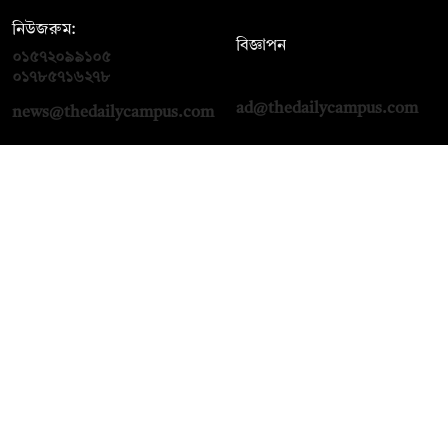
নিউজরুম:
বিজ্ঞাপন
০১৫৭২০৯৯১০৫
,
০১৭১২১৩৬৫৯৩
০১৭৮৫৭১৬২৭৮
ad@thedailycampus.com
news@thedailycampus.com
আমাদের সম্পর্কে
বিজ্ঞাপন
যোগাযোগ
ক্যারিয়ার
তথ্য দিন
টেক্সট কনভার্টার
মতামত জানান
আর্কাইভ
প্রাইভেসি পলিসি
নামাজ, সেহরি, ইফতারের
শর্তাবলি
সময়
অনুসরণ করুন