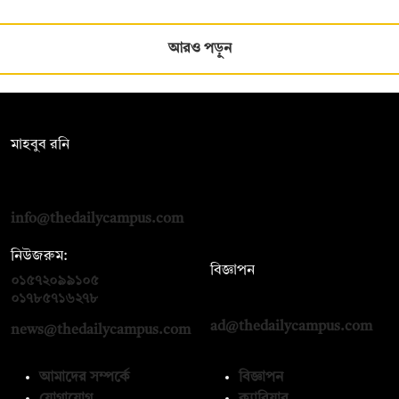
আরও পড়ুন
সম্পাদক:
মাহবুব রনি
দ্য ডেইলি ক্যাম্পাস, দ্বিতীয় তলা, হাসান হোল্ডিংস, ৫২/১ নিউ ইস্কাটন
রোড, ঢাকা ১০০০
info@thedailycampus.com
নিউজরুম:
বিজ্ঞাপন
০১৫৭২০৯৯১০৫
,
০১৭১২১৩৬৫৯৩
০১৭৮৫৭১৬২৭৮
ad@thedailycampus.com
news@thedailycampus.com
আমাদের সম্পর্কে
বিজ্ঞাপন
যোগাযোগ
ক্যারিয়ার