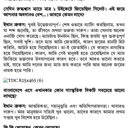
সেদিন রুদ্ধশ্বাস ম্যাচে মাত্র ১ উইকেটে জিতেছিল সিলেট। এই জয়ে
আপনার অবদানও বেশ…। ভাবতে কেমন লাগে?
ইথান ব্রুকস:
খুবই উত্তেজনাপূর্ণ। শেষ ওভারে ব্যাটিং করছিলাম, তখন
যা শব্দ শুনেছি, তা জীবনে প্রথম! ভক্তরা দারুণ। তারা খেলায় অনেক
এনার্জি যোগ করেছে। ম্যাচটাও টানটান ছিল, কিন্তু জয়টা খুব গুরুত্বপূর্ণ
ছিল, সবাই খুশি। তবে ম্যাচ আমি জেতাইনি, কারণ জয়ের রানটি হিট
করিনি, আউট হয়ে গিয়েছিলাম। তা-ই জেতাইনি। যে কারণে রাগান্বিত
হয়ে গিয়েছিলাম। কারণ, আমি সেই মানুষই হতে চেয়েছিলাম যে ম্যাচ
জিতিয়ে ভক্তদের উদযাপনের কারণ হবে। তবে আরও ভালো করতে
চাই, যাতে আমি দলের জন্য ম্যাচ জয় করতে পারি আর অনেক জয়ের
নায়ক হতে পারি।
বাংলাদেশে এসে এখানকার কোন সাংস্কৃতিক দিকটি সবচেয়ে ভালো
লাগছে?
ইথান ব্রুকস:
আন্তরিকতা, সহানুভূতি এবং অতিথিপরায়ণতা। খাবারও
দারুণ। আর মানুষজন সত্যিই খুব ভালো, তাদের কারণে আমার প্রথম
সপ্তাহ খুব বিশেষ হয়ে উঠেছিল।
কি কি খেয়েছেন, কেমন লেগেছে?