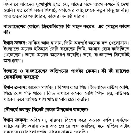
এমন বোলারদের মুখোমুখি হতে হয়, যাদের সঙ্গে আগে কখনোই দেখা
হয়নি। যত বেশি সম্ভব শিখছি, কোচদের কাছ থেকে নতুন কিছু জানছি।
আর ভক্তরাও অসাধারণ, তাদের এনার্জি দারুণ।
বাংলাদেশের কোনো ক্রিকেটারকে কি পছন্দ করেন, এর পেছনে কারণ
কী?
ইথান ব্রুকস:
সাকিব আল হাসান, তিনি অবশ্যই অনেক বড় খেলোয়াড়।
ইংল্যান্ডে অনেক ইতিহাস তৈরি করেছেন তিনি, আমার হোম কাউন্টিতে
খেলেছেন। তাকে অনেক অনুসরণ করেছি। তবে, বাংলাদেশ ক্রিকেটই
অসাধারণ।
ইংল্যান্ড ও বাংলাদেশের কন্ডিশনের পার্থক্য কেমন। কী কী চ্যালেঞ্জ
মোকাবিলা করছেন?
ইথান ব্রুকস:
অনেক পার্থক্য। বিশেষ করে পিচ। ইংল্যান্ডে বাউন্স বেশি,
পিচে বেশ গতি থাকে। কিন্তু এখানে অনেক বেশি স্পিন হয়, বাউন্সও
থাকে। তবে আমিও খাপ খাওয়ানোর চেষ্টা করছি।
সৌন্দর্যে ভরপুর সিলেট কেমন উপভোগ করছেন?
ইথান ব্রুকস:
অবিশ্বাস্য, দারুণ। বিশেষ করে অনেক দর্শক। সর্বশেষ
ম্যাচে ব্যাটিং করার সময় এত জোরে শব্দ করছিল, মনে হচ্ছিল এটাই
সবচেয়ে জোরালো দর্শক, যাদের সামনে খেলছি।