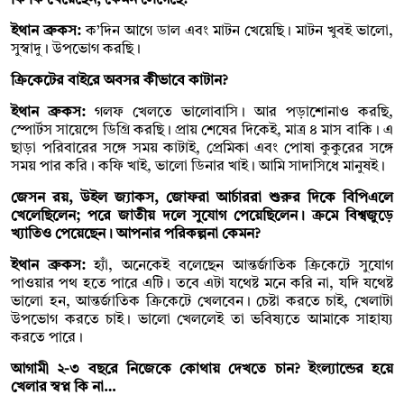
ইথান ব্রুকস:
ক’দিন আগে ডাল এবং মাটন খেয়েছি। মাটন খুবই ভালো,
সুস্বাদু। উপভোগ করছি।
ক্রিকেটের বাইরে অবসর কীভাবে কাটান?
ইথান ব্রুকস:
গলফ খেলতে ভালোবাসি। আর পড়াশোনাও করছি,
স্পোর্টস সায়েন্সে ডিগ্রি করছি। প্রায় শেষের দিকেই, মাত্র ৪ মাস বাকি। এ
ছাড়া পরিবারের সঙ্গে সময় কাটাই, প্রেমিকা এবং পোষা কুকুরের সঙ্গে
সময় পার করি। কফি খাই, ভালো ডিনার খাই। আমি সাদাসিধে মানুষই।
জেসন রয়, উইল জ্যাকস, জোফরা আর্চাররা শুরুর দিকে বিপিএলে
খেলেছিলেন; পরে জাতীয় দলে সুযোগ পেয়েছিলেন। ক্রমে বিশ্বজুড়ে
খ্যাতিও পেয়েছেন। আপনার পরিকল্পনা কেমন?
ইথান ব্রুকস:
হ্যাঁ, অনেকেই বলেছেন আন্তর্জাতিক ক্রিকেটে সুযোগ
পাওয়ার পথ হতে পারে এটি। তবে এটা যথেষ্ট মনে করি না, যদি যথেষ্ট
ভালো হন, আন্তর্জাতিক ক্রিকেটে খেলবেন। চেষ্টা করতে চাই, খেলাটা
উপভোগ করতে চাই। ভালো খেললেই তা ভবিষ্যতে আমাকে সাহায্য
করতে পারে।
আগামী ২-৩ বছরে নিজেকে কোথায় দেখতে চান? ইংল্যান্ডের হয়ে
খেলার স্বপ্ন কি না…