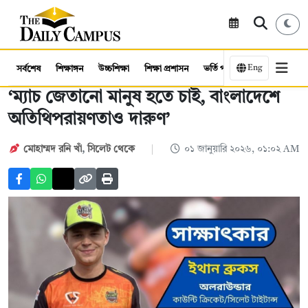
Eng
সর্বশেষ
শিক্ষাঙ্গন
উচ্চশিক্ষা
শিক্ষা প্রশাসন
ভর্তি পরীক্ষা
কর্মসংস্থান
‘ম্যাচ জেতানো মানুষ হতে চাই, বাংলাদেশে
অতিথিপরায়ণতাও দারুণ’
মোহাম্মদ রনি খাঁ
,
সিলেট থেকে
০১ জানুয়ারি ২০২৬, ০১:০২ AM