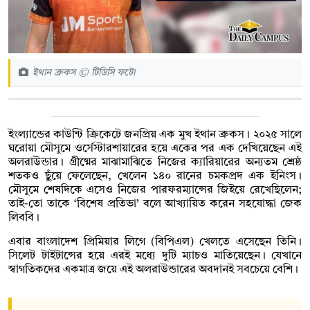
ইথান ব্রুকস © টিডিসি ফটো
ইংল্যান্ডের কাউন্টি ক্রিকেটে জনপ্রিয় এক মুখ ইথান ব্রুকস। ২০২৫ সালে
ঘরোয়া মৌসুমে ওর্সেস্টারশায়ারের হয়ে একের পর এক দেখিয়েছেন এই
অলরাউন্ডার। গ্রীষ্মের মাঝামাঝিতে নিজের ক্যারিয়ারের অন্যতম শ্রেষ্ঠ
শতকও ছুঁয়ে ফেলেছেন, খেলেন ১৪০ রানের চমকপ্রদ এক ইনিংস।
মৌসুমে শেষদিকে এসেও নিজের পারফরম্যান্সের জিইয়ে রেখেছিলেন;
তাই-তো তাকে ‘বিশেষ প্রতিভা’ বলে আখ্যায়িত করেন সহযোদ্ধা জেক
লিববি।
এবার বাংলাদেশ প্রিমিয়ার লিগে (বিপিএল) খেলতে এসেছেন তিনি।
সিলেট টাইটান্সের হয়ে এরই মধ্যে দুটি ম্যাচও মাতিয়েছেন। যেখানে
স্বাগতিকদের একমাত্র জয়ে এই অলরাউন্ডারের অবদানই সবচেয়ে বেশি।