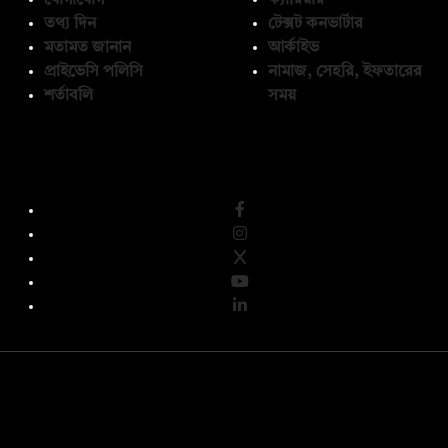
তথ্য দিন
টেক্সট কনভার্টার
মতামত জানান
আর্কাইভ
প্রাইভেসি পলিসি
নামাজ, সেহরি, ইফতারের
শর্তাবলি
সময়
অনুসরণ করুন
© কপিরাইট 2026, দ্য ডেইলি ক্যাম্পাস লিমিটেড