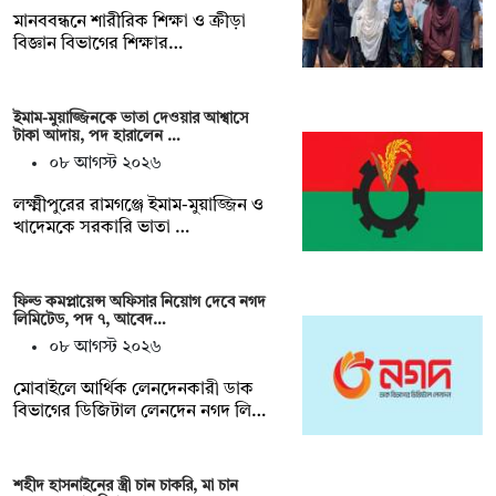
মানববন্ধনে শারীরিক শিক্ষা ও ক্রীড়া
বিজ্ঞান বিভাগের শিক্ষার…
ইমাম-মুয়াজ্জিনকে ভাতা দেওয়ার আশ্বাসে
টাকা আদায়, পদ হারালেন …
০৮ আগস্ট ২০২৬
লক্ষ্মীপুরের রামগঞ্জে ইমাম-মুয়াজ্জিন ও
খাদেমকে সরকারি ভাতা …
ফিল্ড কমপ্লায়েন্স অফিসার নিয়োগ দেবে নগদ
লিমিটেড, পদ ৭, আবেদ…
০৮ আগস্ট ২০২৬
মোবাইলে আর্থিক লেনদেনকারী ডাক
বিভাগের ডিজিটাল লেনদেন নগদ লি…
শহীদ হাসনাইনের স্ত্রী চান চাকরি, মা চান