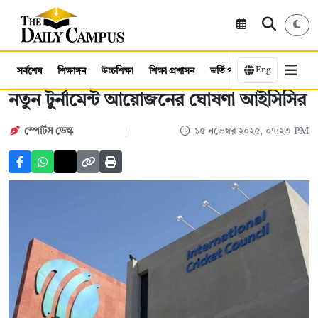
Eng
সর্বশেষ
শিক্ষাঙ্গন
উচ্চশিক্ষা
শিক্ষা প্রশাসন
ভর্তি পরীক্ষা
কর্মসংস্থান
নতুন টুর্নামেন্ট আয়োজনের ঘোষণা আইসিসির
স্পোর্টস ডেস্ক
১৫ নভেম্বর ২০২৫, ০৭:২৩ PM