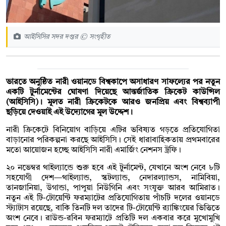
আইসিসির সদর দপ্তর © সংগৃহীত
ভারতে অনুষ্ঠিত নারী ওয়ানডে বিশ্বকাপে অসাধারণ সাফল্যের পর নতুন
একটি টুর্নামেন্টের ঘোষণা দিয়েছে আন্তর্জাতিক ক্রিকেট কাউন্সিল
(আইসিসি)। মূলত নারী ক্রিকেটকে আরও জনপ্রিয় এবং বিশ্বব্যাপী
ছড়িয়ে দেওয়াই এই উদ্যোগের মূল উদ্দেশ।
নারী ক্রিকেটে বিনিয়োগ বাড়িয়ে এটির ভবিষ্যত গড়তে প্রতিযোগিতা
বাড়ানোর পরিকল্পনা করছে আইসিসি। সেই ধারাবাহিকতায় প্রথমবারের
মতো আয়োজন হচ্ছে আইসিসি নারী এমার্জিং নেশনস ট্রফি।
২০ নভেম্বর থাইল্যান্ডে শুরু হবে এই টুর্নামেন্ট, যেখানে অংশ নেবে ৮টি
সহযোগী দেশ—থাইল্যান্ড, স্কটল্যান্ড, নেদারল্যান্ডস, নামিবিয়া,
তানজানিয়া, উগান্ডা, পাপুয়া নিউগিনি এবং সংযুক্ত আরব আমিরাত।
নতুন এই টি-টোয়েন্টি ফরম্যাটের প্রতিযোগিতায় পাঁচটি দলের ওয়ানডে
স্ট্যাটাস রয়েছে, বাকি তিনটি দল তাদের টি-টোয়েন্টি র‍্যাঙ্কিংয়ের ভিত্তিতে
অংশ নেবে। রাউন্ড-রবিন ফরম্যাটে প্রতিটি দল একবার করে মুখোমুখি