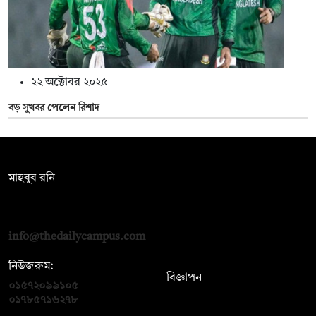
২২ অক্টোবর ২০২৫
বড় সুখবর পেলেন রিশাদ
সম্পাদক:
মাহবুব রনি
দ্য ডেইলি ক্যাম্পাস, দ্বিতীয় তলা, হাসান হোল্ডিংস, ৫২/১ নিউ ইস্কাটন
রোড, ঢাকা ১০০০
info@thedailycampus.com
নিউজরুম:
বিজ্ঞাপন
০১৫৭২০৯৯১০৫
,
০১৭১২১৩৬৫৯৩
০১৭৮৫৭১৬২৭৮