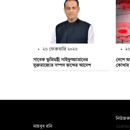
২৬ ফেব্রুয়ারি ২০২৬
২৬
সাবেক ভূমিমন্ত্রী সাইফুজ্জামানের
দেশে আব
যুক্তরাজ্যের সম্পদ জব্দের আদেশ
কোথায়
সম্পাদক:
নিউজরু
মাহবুব রনি
০১৫৭২