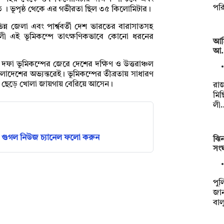
পর
তে । ভূপৃষ্ঠ থেকে এর গভীরতা ছিল ৩৫ কিলোমিটার।
িন্ন জেলা এবং পার্শ্ববর্তী দেশ ভারতের বারাসাতসহ
লী এই ভূমিকম্পে তাৎক্ষণিকভাবে কোনো ধরনের
আর্
আ. 
 দফা ভূমিকম্পের জেরে দেশের দক্ষিণ ও উত্তরাঞ্চল
লাদেশের অভ্যন্তরেই। ভূমিকম্পের তীব্রতায় সাধারণ
ড়ি ছেড়ে খোলা জায়গায় বেরিয়ে আসেন।
রা
মিছ
লী
গুগল নিউজ চ্যানেল ফলো করুন
ঝিন
সংঘ
পুল
জান
বাল