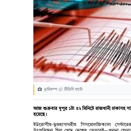
ভূমিকম্প © টিডিসি ফটো
আজ শুক্রবার দুপুর ১টা ৫২ মিনিটে রাজধানী ঢাকাসহ সার
হয়েছে।
ইউরোপীয়-ভূমধ্যসাগরীয় সিসমোলজিক্যাল সেন্টা
উৎপত্তিস্থল ছিল খোদ দেশের ভেতরেই—খুলনা জেলা