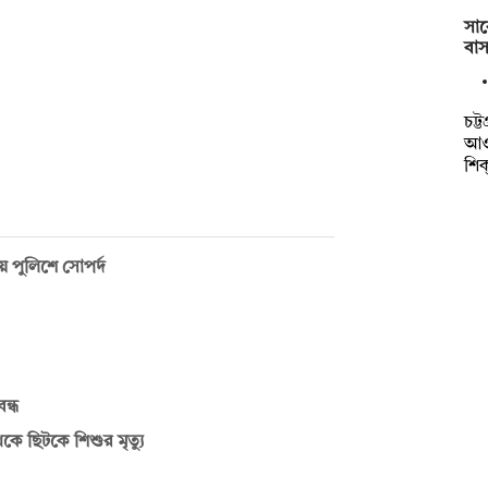
সাব
বা
চট্ট
আও
শি
পুলিশে সোপর্দ
ন্ধ
ে ছিটকে শিশুর মৃত্যু