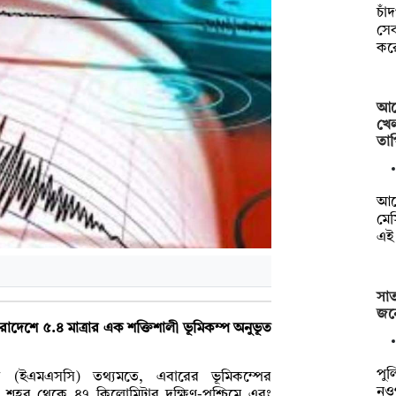
চাঁ
সে
কর
আর্
খে
তাপ
আর্
মে
এই 
সা
জনে
াদেশে ৫.৪ মাত্রার এক শক্তিশালী ভূমিকম্প অনুভূত
পুল
রের (ইএমএসসি) তথ্যমতে, এবারের ভূমিকম্পের
নও
 শহর থেকে ৪৭ কিলোমিটার দক্ষিণ-পশ্চিমে এবং