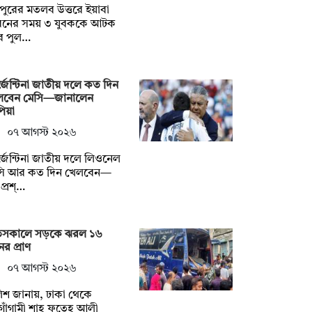
দপুরের মতলব উত্তরে ইয়াবা
বনের সময় ৩ যুবককে আটক
ে পুল…
জেন্টিনা জাতীয় দলে কত দিন
লবেন মেসি—জানালেন
িয়া
০৭ আগস্ট ২০২৬
জেন্টিনা জাতীয় দলে লিওনেল
সি আর কত দিন খেলবেন—
প্রশ্…
তসকালে সড়কে ঝরল ১৬
র প্রাণ
০৭ আগস্ট ২০২৬
িশ জানায়, ঢাকা থেকে
গাঁগামী শাহ ফতেহ আলী