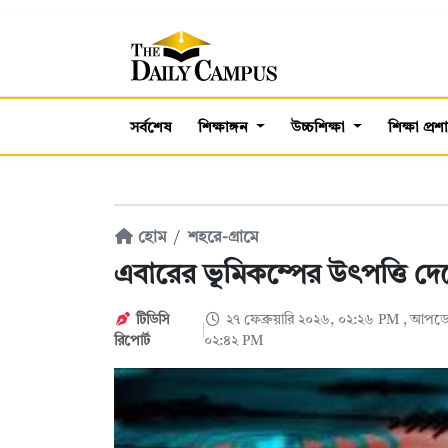
সর্বশেষ
শিক্ষাঙ্গন
উচ্চশিক্ষা
শিক্ষা প্র
হোম
শহরে-গ্রামে
এবারের ভূমিকম্পের উৎপত্তি দ
টিডিসি
২৭ ফেব্রুয়ারি ২০২৬, ০২:২৬ PM
, আপডেট
রিপোর্ট
০২:৪২ PM