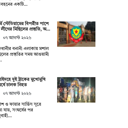
িবহনের একটি…
মি স্টেডিয়ামের বিপরীত পাশে
লীগের মিছিলের প্রস্তুতি, অ…
০৭ আগস্ট ২০২৬
জধানীর বনানী এলাকায় মশাল
িলের প্রস্তুতির সময় আওয়ামী
…
াইদহে দুই ট্রাকের মুখোমুখি
র্ষে চালক নিহত
০৭ আগস্ট ২০২৬
িশ ও ফায়ার সার্ভিস সূত্রে
া যায়, সংঘর্ষের পর
ুবাহী…