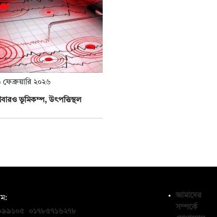
 ফেব্রুয়ারি ২০২৬
ারও ভূমিকম্প, উৎপত্তিস্থল
আমাদের
ম:
সম্পর্কে
০৯৯১০৫
,
০১৭৮৫৭১৬২৭৮