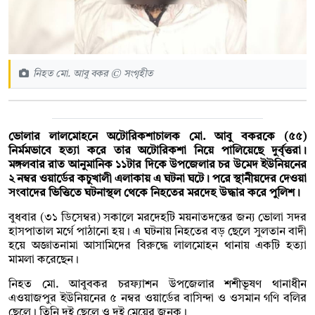
নিহত মো. আবু বকর © সংগৃহীত
ভোলার লালমোহনে অটোরিকশাচালক মো. আবু বকরকে (৫৫)
নির্মমভাবে হত্যা করে তার অটোরিকশা নিয়ে পালিয়েছে দুর্বৃত্তরা।
মঙ্গলবার রাত আনুমানিক ১১টার দিকে উপজেলার চর উমেদ ইউনিয়নের
২ নম্বর ওয়ার্ডের কচুখালী এলাকায় এ ঘটনা ঘটে। পরে স্থানীয়দের দেওয়া
সংবাদের ভিত্তিতে ঘটনাস্থল থেকে নিহতের মরদেহ উদ্ধার করে পুলিশ।
বুধবার (৩১ ডিসেম্বর) সকালে মরদেহটি ময়নাতদন্তের জন্য ভোলা সদর
হাসপাতাল মর্গে পাঠানো হয়। এ ঘটনায় নিহতের বড় ছেলে সুলতান বাদী
হয়ে অজ্ঞাতনামা আসামিদের বিরুদ্ধে লালমোহন থানায় একটি হত্যা
মামলা করেছেন।
নিহত মো. আবুবকর চরফ্যাশন উপজেলার শশীভূষণ থানাধীন
এওয়াজপুর ইউনিয়নের ৫ নম্বর ওয়ার্ডের বাসিন্দা ও ওসমান গণি বলির
ছেলে। তিনি দুই ছেলে ও দুই মেয়ের জনক।