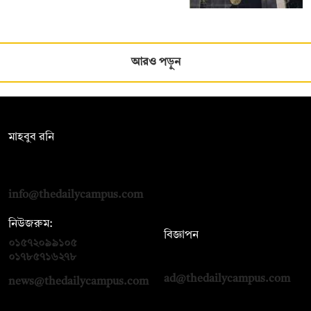
আরও পড়ুন
সম্পাদক:
মাহবুব রনি
দ্য ডেইলি ক্যাম্পাস, দ্বিতীয় তলা, হাসান হোল্ডিংস, ৫২/১ নিউ ইস্কাটন
রোড, ঢাকা ১০০০
info@thedailycampus.com
নিউজরুম:
বিজ্ঞাপন
০১৫৭২০৯৯১০৫
,
০১৭১২১৩৬৫৯৩
০১৭৮৫৭১৬২৭৮
ad@thedailycampus.com
news@thedailycampus.com