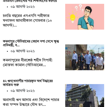
এসএসসি রেজাল্টের পর শিক্ষার্থীদের করণীয়
০৯ আগস্ট ২০২৬
চলতি বছরের এসএসসি পরীক্ষার
ফলাফল আগামীকাল সোমবার (১০
আগস্ট)…
কমলাপুর স্টেডিয়ামের বেহাল দশা দেখে ক্ষুব্ধ
প্রতিমন্ত্রী, ব…
০৯ আগস্ট ২০২৬
কমলাপুরের বীরশ্রেষ্ঠ শহীদ সিপাহী
মোস্তফা কামাল স্টেডিয়ামের…
৪২ ঋণখেলাপীর পাচারকৃত অর্থ উদ্ধারের
কার্যক্রম শুরু
০৯ আগস্ট ২০২৬
অনাদায়ী ঋণ আদায় এবং বিদেশে পাচার
করা সম্পদ উদ্ধারে যৌথ তৎ…