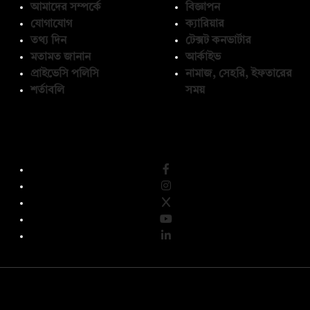
আমাদের সম্পর্কে
বিজ্ঞাপন
যোগাযোগ
ক্যারিয়ার
তথ্য দিন
টেক্সট কনভার্টার
মতামত জানান
আর্কাইভ
প্রাইভেসি পলিসি
নামাজ, সেহরি, ইফতারের
শর্তাবলি
সময়
অনুসরণ করুন
© কপিরাইট 2026, দ্য ডেইলি ক্যাম্পাস লিমিটেড