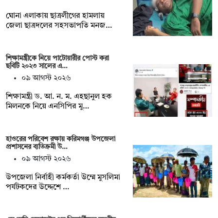
ঘোনা এলাকায় ছাত্রলীগের হামলায়
জেলা ছাত্রদলের সহসভাপতি মনজ…
শিক্ষামন্ত্রীকে নিয়ে পাটোয়ারীর পোস্ট করা
ছবিটি ২০২৩ সালের এ…
০৯ আগস্ট ২০২৬
শিক্ষামন্ত্রী ড. আ. ন. ম. এহছানুল হক
মিলনকে নিয়ে এনসিপির মু…
হাওরের পরিবেশ রক্ষায় করিমগঞ্জ উপজেলা
প্রশাসনের ব্যতিক্রমী উ…
০৯ আগস্ট ২০২৬
‎উপজেলা নির্বাহী কর্মকর্তা উম্মে মুসলিমা
পর্যটকদের উদ্দেশে …