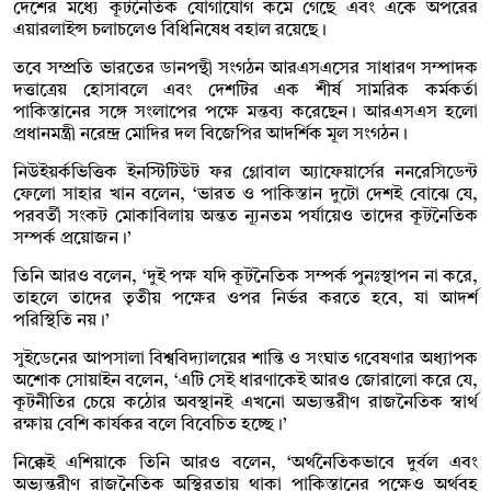
দেশের মধ্যে কূটনৈতিক যোগাযোগ কমে গেছে এবং একে অপরের
এয়ারলাইন্স চলাচলেও বিধিনিষেধ বহাল রয়েছে।
তবে সম্প্রতি ভারতের ডানপন্থী সংগঠন আরএসএসের সাধারণ সম্পাদক
দত্তাত্রেয় হোসাবলে এবং দেশটির এক শীর্ষ সামরিক কর্মকর্তা
পাকিস্তানের সঙ্গে সংলাপের পক্ষে মন্তব্য করেছেন। আরএসএস হলো
প্রধানমন্ত্রী নরেন্দ্র মোদির দল বিজেপির আদর্শিক মূল সংগঠন।
নিউইয়র্কভিত্তিক ইনস্টিটিউট ফর গ্লোবাল অ্যাফেয়ার্সের ননরেসিডেন্ট
ফেলো সাহার খান বলেন, ‘ভারত ও পাকিস্তান দুটো দেশই বোঝে যে,
পরবর্তী সংকট মোকাবিলায় অন্তত ন্যূনতম পর্যায়েও তাদের কূটনৈতিক
সম্পর্ক প্রয়োজন।’
তিনি আরও বলেন, ‘দুই পক্ষ যদি কূটনৈতিক সম্পর্ক পুনঃস্থাপন না করে,
তাহলে তাদের তৃতীয় পক্ষের ওপর নির্ভর করতে হবে, যা আদর্শ
পরিস্থিতি নয়।’
সুইডেনের আপসালা বিশ্ববিদ্যালয়ের শান্তি ও সংঘাত গবেষণার অধ্যাপক
অশোক সোয়াইন বলেন, ‘এটি সেই ধারণাকেই আরও জোরালো করে যে,
কূটনীতির চেয়ে কঠোর অবস্থানই এখনো অভ্যন্তরীণ রাজনৈতিক স্বার্থ
রক্ষায় বেশি কার্যকর বলে বিবেচিত হচ্ছে।’
নিক্কেই এশিয়াকে তিনি আরও বলেন, ‘অর্থনৈতিকভাবে দুর্বল এবং
অভ্যন্তরীণ রাজনৈতিক অস্থিরতায় থাকা পাকিস্তানের পক্ষেও অর্থবহ