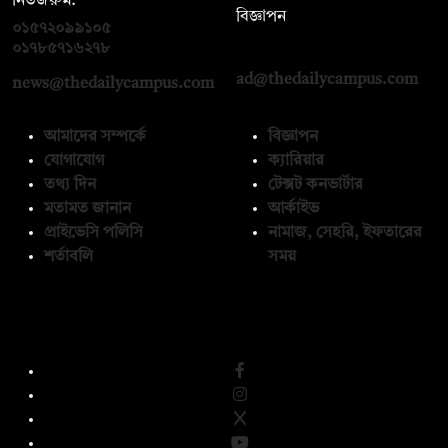
নিউজরুম:
বিজ্ঞাপন
০১৫৭২০৯৯১০৫
,
০১৭১২১৩৬৫৯৩
০১৭৮৫৭১৬২৭৮
ad@thedailycampus.com
news@thedailycampus.com
আমাদের সম্পর্কে
বিজ্ঞাপন
যোগাযোগ
ক্যারিয়ার
তথ্য দিন
টেক্সট কনভার্টার
মতামত জানান
আর্কাইভ
প্রাইভেসি পলিসি
নামাজ, সেহরি, ইফতারের
শর্তাবলি
সময়
অনুসরণ করুন