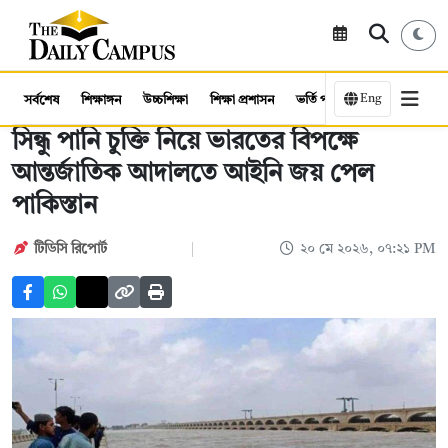
Eng
সর্বশেষ
শিক্ষাঙ্গন
উচ্চশিক্ষা
শিক্ষা প্রশাসন
ভর্তি পরীক্ষা
কর্মসংস্থান
সিন্ধু পানি চুক্তি নিয়ে ভারতের বিপক্ষে
আন্তর্জাতিক আদালতে আইনি জয় পেল
পাকিস্তান
টিডিসি রিপোর্ট
২০ মে ২০২৬, ০৭:২১ PM