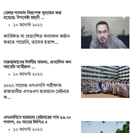
মেধার শতভাগ নিরপেক্ষ মূল্যায়ন করা
হয়েছে: উপদেষ্টা মাহ্দী …
১০ আগস্ট ২০২৬
কাঙ্ক্ষিত বা প্রত্যাশিত ফলাফল অর্জন
করতে পারেনি, তাদের হতাশ…
দারুন্নাজাতের ঈর্ষণীয় সাফল্য, প্রত্যাশিত ফল
আসেনি তা’মীরুল …
১০ আগস্ট ২০২৬
২০২৬ সালের এসএসসি পরীক্ষায়
রাজধানীর এসওএস হারম্যান মেইনার
ক…
এসএসসিতে হারম্যান মেইনারের পাস ৯৯.২০
শতাংশ, ৫৮ জনের জিপিএ ৫
১০ আগস্ট ২০২৬