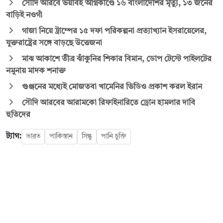
সৌদি আরবে ভয়াবহ অগ্নিকাণ্ডে ১৬ বাংলাদেশির মৃত্যু, ১৩ জনের
বাড়িই নওগাঁ
গাজা নিয়ে ট্রাম্পের ১৫ দফা পরিকল্পনা প্রত্যাখ্যান ইসরায়েলের,
যুক্তরাষ্ট্রের সঙ্গে বাড়ছে উত্তেজনা
মাঝ আকাশে তীব্র ঝাঁকুনির শিকার বিমান, ডোপ টেস্টে পাইলটের
নমুনায় মাদক শনাক্ত
গুঞ্জনের মধ্যেই মোজতবা খামেনির ভিডিও প্রকাশ করল ইরান
সৌদি আরবের আরামকো রিফাইনারিতে ড্রোন হামলার দাবি
হুতিদের
ট্যাগ:
ভারত
পাকিস্তান
সিন্ধু
পানি চুক্তি