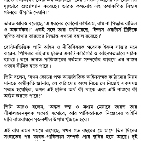
গঠিত তথাকথিত কোর্ট অব আরবিট্রেশনের (সিওএ) আগের সব ঘোষণাও
দৃঢ়ভাবে প্রত্যাখ্যান করেছে। ভারত কখনোই এই তথাকথিত সিওএ
গঠনকে স্বীকৃতি দেয়নি।’
ভারত আরও বলেছে, ‘এ ধরনের কোনো কার্যক্রম, রায় বা সিদ্ধান্ত বাতিল
ও অকার্যকর।’ একই সঙ্গে তারা জানিয়েছে, ‘ইন্দাস ওয়াটার্স ট্রিটিকে
স্থগিত রাখার ভারতের সিদ্ধান্ত এখনো বহাল রয়েছে।’
বোস্টনভিত্তিক পানি আইন ও নীতিবিষয়ক গবেষক ইরুম সাত্তার মনে
করেন, পিসিএর এই রায় চুক্তির একটি কারিগরি ও আইনগতভাবে সঠিক
ব্যাখ্যা। তবে ভারত-পাকিস্তানের বর্তমান সম্পর্কের কারণে এর বাস্তব
প্রভাব সীমিত হতে পারে।
তিনি বলেন, ‘যখন কোনো পক্ষ আন্তর্জাতিক আইনসম্মত কাঠামোর নিয়ম
মানতে অস্বীকৃতি জানায়, যে কাঠামোয় অংশ নিতে সে নিজেই একসময়
সম্মত হয়েছিল, তখন এই চুক্তির অর্থ কী থাকে এবং এটি বাস্তবে কী
অর্জন করতে পারে?’
তিনি আরও বলেন, ‘অন্তত স্বল্প ও মধ্যম মেয়াদে ভারত তার
সীমালঙ্ঘনমূলক পথেই এগোবে, আর পাকিস্তানকে নিজেদের আইনি
দাবি বাস্তবায়নে সৃজনশীল উপায় খুঁজতে হবে।’
এই রায় এমন সময়ে এসেছে, যখন গত বছরের মে মাসে তিন দিনের
সংঘাতের পর ভারত-পাকিস্তান সম্পর্ক প্রায় স্থবির হয়ে আছে। দুই