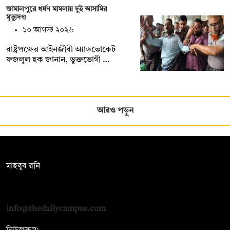
জামালপুরে ধর্ষণ মামলায় দুই আসামির
মৃত্যুদণ্ড
১০ আগস্ট ২০২৬
রাষ্ট্রপক্ষের আইনজীবী অ্যাডভোকেট
ফজলুল হক জানান, ভুক্তভোগী …
আরও পড়ুন
সম্পাদক:
মাহবুব রনি
দ্য ডেইলি ক্যাম্পাস, দ্বিতীয় তলা, হাসান হোল্ডিংস, ৫২/১ নিউ ইস্কাটন
রোড, ঢাকা ১০০০
info@thedailycampus.com